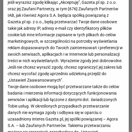
jeśli wyrazisz zgodę klikając „Akceptuję”, Gazeta.pl sp. z o.o.
oraz jej Zaufani Partnerzy, w tym [
676
] Zaufanych Partnerów
IAB, jak również Agora S.A. będąca spółką powiązaną z
Gazeta.pl sp. z o.o., będą przetwarzać Twoje dane osobowe
takie jak adresy IP, adresy e-mail czy identyfikatory plików
cookie lub inne informacje zapisane w tych plikach do celów
marketingowych, w szczególności na potrzeby wyświetlania
reklam dopasowanych do Twoich zainteresowań i preferencji w
swoich serwisach, aplikacjach i w Internecie lub personalizacji
treści w nich wyświetlanych. Wyrażenie zgody jest dobrowolne.
Jeśli nie chcesz wyrazić zgody, chcesz ograniczyć jej zakres lub
chcesz wycofać zgodę uprzednio udzieloną przejdź do
„Ustawień Zaawansowanych”.
Twoje dane osobowe mogą być przetwarzane także do celów
badania i mierzenia informacji dotyczących funkcjonowania
serwisów i aplikacji lub łączone z danymi dot. świadczonych
Tobie usług. W określonych przypadkach przetwarzanie
danych nie wymaga zgody i odbywa się w oparciu o
uzasadniony interes Gazeta.pl, jej spółki powiązanej – Agora
S.A. – lub Zaufanych Partnerów. Takiemu przetwarzaniu