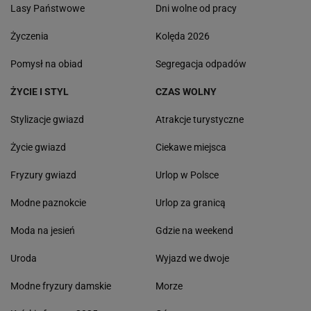
Lasy Państwowe
Dni wolne od pracy
Życzenia
Kolęda 2026
Pomysł na obiad
Segregacja odpadów
ŻYCIE I STYL
CZAS WOLNY
Stylizacje gwiazd
Atrakcje turystyczne
Życie gwiazd
Ciekawe miejsca
Fryzury gwiazd
Urlop w Polsce
Modne paznokcie
Urlop za granicą
Moda na jesień
Gdzie na weekend
Uroda
Wyjazd we dwoje
Modne fryzury damskie
Morze