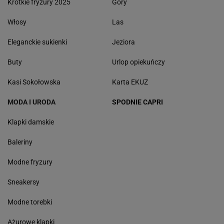
Krótkie fryzury 2025
Góry
Włosy
Las
Eleganckie sukienki
Jeziora
Buty
Urlop opiekuńczy
Kasi Sokołowska
Karta EKUZ
MODA I URODA
SPODNIE CAPRI
Klapki damskie
Baleriny
Modne fryzury
Sneakersy
Modne torebki
Ażurowe klapki