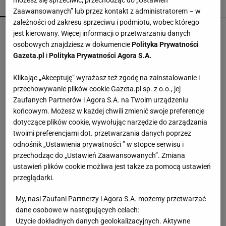
możesz się sprzeciwić, przechodząc do „Ustawień
POPULARNE
NAJNOWSZE
Zaawansowanych” lub przez kontakt z administratorem – w
zależności od zakresu sprzeciwu i podmiotu, wobec którego
Wsyp do pralki zamiast płynu. Ręczniki
jest kierowany. Więcej informacji o przetwarzaniu danych
odzyskają miękkość
osobowych znajdziesz w dokumencie
Polityka Prywatności
Gazeta.pl
i
Polityka Prywatności Agora S.A.
Coraz więcej osób wkłada folię pod telewizor.
Klikając „Akceptuję” wyrażasz też zgodę na zainstalowanie i
Szczegół zmienia wszystko
przechowywanie plików cookie Gazeta.pl sp. z o.o., jej
Zaufanych Partnerów i Agora S.A. na Twoim urządzeniu
końcowym. Możesz w każdej chwili zmienić swoje preferencje
Torba z Action wygląda jak z droższego butiku.
dotyczące plików cookie, wywołując narzędzie do zarządzania
Styl jak Longchamp, cena poniżej 31 zł
twoimi preferencjami dot. przetwarzania danych poprzez
odnośnik „Ustawienia prywatności ” w stopce serwisu i
przechodząc do „Ustawień Zaawansowanych”. Zmiana
Jedna łyżka wystarczy na całe wiadro. Buraki
ustawień plików cookie możliwa jest także za pomocą ustawień
urosną większe i będą słodsze
przeglądarki.
My, nasi Zaufani Partnerzy i Agora S.A. możemy przetwarzać
Maxi w Sinsay za 39,99 zł, która wygląda jak
dane osobowe w następujących celach:
wakacyjny sen. Zara ma podobne kwiatowe
Użycie dokładnych danych geolokalizacyjnych. Aktywne
perełki