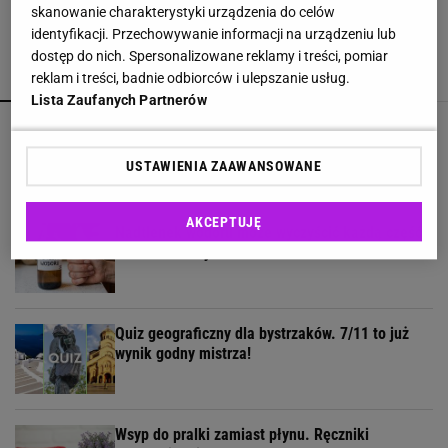
skanowanie charakterystyki urządzenia do celów
identyfikacji. Przechowywanie informacji na urządzeniu lub
dostęp do nich. Spersonalizowane reklamy i treści, pomiar
POLECAMY
WIĘCEJ TEMATÓW
reklam i treści, badnie odbiorców i ulepszanie usług.
Lista Zaufanych Partnerów
Te polskie przysłowia powinien znać każdy. Na
komplet stać nielicznych
USTAWIENIA ZAAWANSOWANE
AKCEPTUJĘ
Nadtlenek wodoru może wyczyścić każdą część
kuchni. Co to jest?
Quiz geograficzny dla bystrzaków. 7/11 to już
wynik godny mistrza!
Wsyp do pralki zamiast płynu. Ręczniki