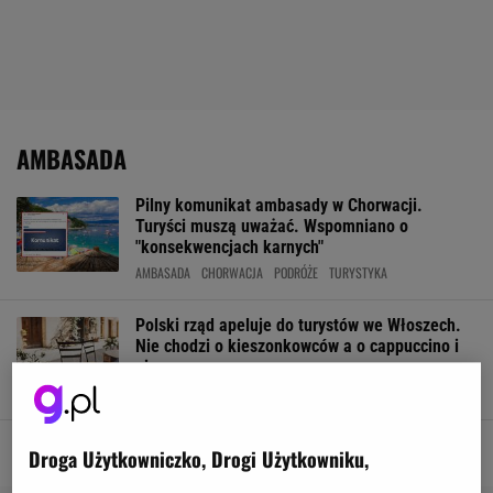
AMBASADA
Pilny komunikat ambasady w Chorwacji.
Turyści muszą uważać. Wspomniano o
"konsekwencjach karnych"
AMBASADA
CHORWACJA
PODRÓŻE
TURYSTYKA
Polski rząd apeluje do turystów we Włoszech.
Nie chodzi o kieszonkowców a o cappuccino i
pizzę
AMBASADA
JEDZENIE
KULTURA
PODRÓŻE
Droga Użytkowniczko, Drogi Użytkowniku,