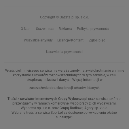
Copyright © Gazeta.pl sp. z o.o.
O Nas
Staże u nas
Reklama
Polityka prywatności
Wszystkie artykuły
Licencje/Kontent
Zgłoś błąd
Ustawienia prywatności
Właściciel niniejszego serwisu nie wyraża zgody na zwielokrotnianie ani inne
korzystanie z utworów rozpowszechnionych w tym serwisie, w celu
eksploracji tekstów i danych. Więcej informacji w
zastrzeżeniu dot. eksploracji tekstów i danych
Treści z
serwisów internetowych Grupy Wyborcza.pl
oraz serwisu tokfm.pl
prezentujemy w ramach komercyjnej współpracy z ich wydawcami:
Wyborcza sp. z o.o. oraz Grupą Radiową Agory sp. z o.o.
Wybrane treści z serwisu Sport.pl są dostępne po wykupieniu płatnej
subskrypcji