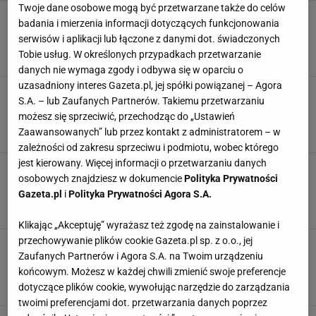
Twoje dane osobowe mogą być przetwarzane także do celów
Quiz wiedzy ogólnej dla bystrych głów. 40%
badania i mierzenia informacji dotyczących funkcjonowania
odpadnie w połowie zadania!
serwisów i aplikacji lub łączone z danymi dot. świadczonych
ASTRONOMIA
HISTORIA
NAJNOWSZE QUIZY DZISIAJ DODANE
Tobie usług. W określonych przypadkach przetwarzanie
QUIZ WIEDZY
danych nie wymaga zgody i odbywa się w oparciu o
uzasadniony interes Gazeta.pl, jej spółki powiązanej – Agora
Kompleksowy quiz wiedzy ogólnej. Na wynik
S.A. – lub Zaufanych Partnerów. Takiemu przetwarzaniu
10/10 zasłuży tylko omnibus
możesz się sprzeciwić, przechodząc do „Ustawień
ASTRONOMIA
JĘZYK POLSKI
NAJNOWSZE QUIZY DZISIAJ DODANE
Zaawansowanych” lub przez kontakt z administratorem – w
QUIZ WIEDZY
zależności od zakresu sprzeciwu i podmiotu, wobec którego
jest kierowany. Więcej informacji o przetwarzaniu danych
Ten quiz sprawi, że zwątpisz w swoją
osobowych znajdziesz w dokumencie
Polityka Prywatności
inteligencję. Uważaj na 5. pytanie
Gazeta.pl
i
Polityka Prywatności Agora S.A.
ASTRONOMIA
CHEMIA
HISTORIA
NAJNOWSZE QUIZY DZISIAJ DODANE
Klikając „Akceptuję” wyrażasz też zgodę na zainstalowanie i
przechowywanie plików cookie Gazeta.pl sp. z o.o., jej
Szybko, pomyśl życzenie, bo zbliża się noc
Zaufanych Partnerów i Agora S.A. na Twoim urządzeniu
spadających gwiazd! Kiedy wypatrywać roju
Perseidów?
końcowym. Możesz w każdej chwili zmienić swoje preferencje
dotyczące plików cookie, wywołując narzędzie do zarządzania
ASTRONOMIA
GWIAZDY
KOSMOS
METEORY
twoimi preferencjami dot. przetwarzania danych poprzez