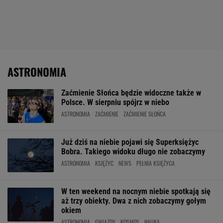
ASTRONOMIA
Zaćmienie Słońca będzie widoczne także w
Polsce. W sierpniu spójrz w niebo
ASTRONOMIA
ZAĆMIENIE
ZAĆMIENIE SŁOŃCA
Już dziś na niebie pojawi się Superksiężyc
Bobra. Takiego widoku długo nie zobaczymy
ASTRONOMIA
KSIĘŻYC
NEWS
PEŁNIA KSIĘŻYCA
W ten weekend na nocnym niebie spotkają się
aż trzy obiekty. Dwa z nich zobaczymy gołym
okiem
ASTRONOMIA
GWIAZDY
KOSMOS
NAUKA