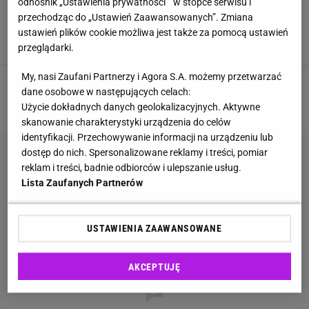
odnośnik „Ustawienia prywatności ” w stopce serwisu i
Radziecka sonda po 53 latach spadnie na
przechodząc do „Ustawień Zaawansowanych”. Zmiana
Ziemię. Eksperci nie są pewni, gdzie uderzy.
"Serio, to nie żart"
ustawień plików cookie możliwa jest także za pomocą ustawień
ASTRONOMIA
KOSMOS
NAUKA
ROSJA
przeglądarki.
My, nasi Zaufani Partnerzy i Agora S.A. możemy przetwarzać
dane osobowe w następujących celach:
1
2
3
4
NASTĘPNA
Użycie dokładnych danych geolokalizacyjnych. Aktywne
skanowanie charakterystyki urządzenia do celów
identyfikacji. Przechowywanie informacji na urządzeniu lub
dostęp do nich. Spersonalizowane reklamy i treści, pomiar
reklam i treści, badnie odbiorców i ulepszanie usług.
Lista Zaufanych Partnerów
USTAWIENIA ZAAWANSOWANE
AKCEPTUJĘ