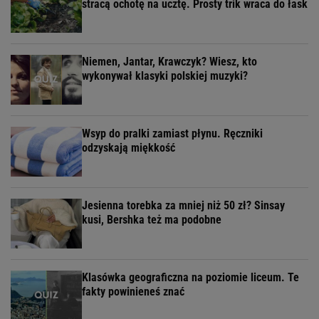
stracą ochotę na ucztę. Prosty trik wraca do łask
Niemen, Jantar, Krawczyk? Wiesz, kto
wykonywał klasyki polskiej muzyki?
Wsyp do pralki zamiast płynu. Ręczniki
odzyskają miękkość
Jesienna torebka za mniej niż 50 zł? Sinsay
kusi, Bershka też ma podobne
Klasówka geograficzna na poziomie liceum. Te
fakty powinieneś znać