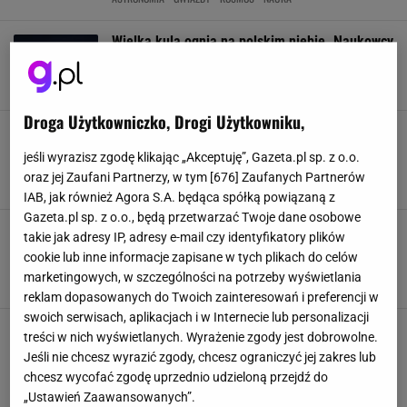
Wielka kula ognia na polskim niebie. Naukowcy
nie dowierzają
ASTRONOMIA
METEORY
METEORYT
NEWS
Droga Użytkowniczko, Drogi Użytkowniku,
Ciekawostka dla fotografów, ogrodników, a
nawet duchownych. Wszystko, co warto
jeśli wyrazisz zgodę klikając „Akceptuję”, Gazeta.pl sp. z o.o.
wiedzieć o fazach Księżyca
oraz jej Zaufani Partnerzy, w tym [
676
] Zaufanych Partnerów
ASTROLOGIA
ASTRONOMIA
FAZY KSIĘŻYCA
KOSMOS
IAB, jak również Agora S.A. będąca spółką powiązaną z
Gazeta.pl sp. z o.o., będą przetwarzać Twoje dane osobowe
Po 7 latach znów go zobaczymy. Całkowite
takie jak adresy IP, adresy e-mail czy identyfikatory plików
zaćmienie Księżyca odbędzie się już w tym
cookie lub inne informacje zapisane w tych plikach do celów
tygodniu
marketingowych, w szczególności na potrzeby wyświetlania
ASTRONOMIA
GWIAZDY
KSIĘŻYC
NEWS
reklam dopasowanych do Twoich zainteresowań i preferencji w
swoich serwisach, aplikacjach i w Internecie lub personalizacji
31 lat temu w Polsce spadł wyjątkowy
treści w nich wyświetlanych. Wyrażenie zgody jest dobrowolne.
meteoryt. Ważył ponad 15 kg. Krążył w
Jeśli nie chcesz wyrazić zgody, chcesz ograniczyć jej zakres lub
kosmosie przez 70 mln lat
chcesz wycofać zgodę uprzednio udzieloną przejdź do
ASTRONOMIA
CIEKAWOSTKI
HISTORIA
METEORYT
„Ustawień Zaawansowanych”.