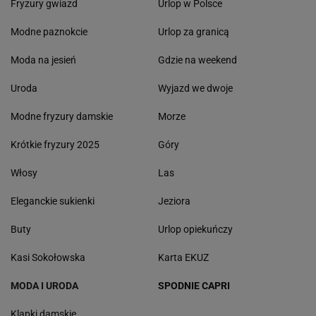
Fryzury gwiazd
Urlop w Polsce
Modne paznokcie
Urlop za granicą
Moda na jesień
Gdzie na weekend
Uroda
Wyjazd we dwoje
Modne fryzury damskie
Morze
Krótkie fryzury 2025
Góry
Włosy
Las
Eleganckie sukienki
Jeziora
Buty
Urlop opiekuńczy
Kasi Sokołowska
Karta EKUZ
MODA I URODA
SPODNIE CAPRI
Klapki damskie