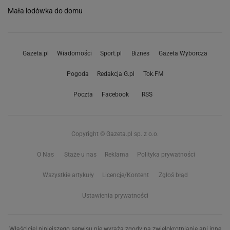
Mała lodówka do domu
Gazeta.pl
Wiadomości
Sport.pl
Biznes
Gazeta Wyborcza
Pogoda
Redakcja G.pl
Tok.FM
Poczta
Facebook
RSS
Copyright © Gazeta.pl sp. z o.o.
O Nas
Staże u nas
Reklama
Polityka prywatności
Wszystkie artykuły
Licencje/Kontent
Zgłoś błąd
Ustawienia prywatności
Właściciel niniejszego serwisu nie wyraża zgody na zwielokrotnianie ani inne