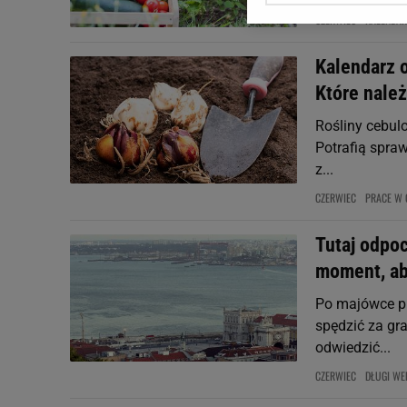
Zaufanych Partnerów i A
CZERWIEC
KALENDAR
dotyczące plików cookie,
odnośnik „Ustawienia pr
Kalendarz 
plików cookie możliwa je
Które nale
My, nasi Zaufani Partne
Rośliny cebul
Użycie dokładnych danych
Potrafią spraw
Przechowywanie informacji
z...
badnie odbiorców i uleps
CZERWIEC
PRACE W 
Tutaj odpo
moment, ab
Po majówce pr
spędzić za gra
odwiedzić...
CZERWIEC
DŁUGI WE