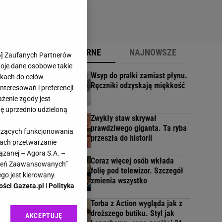
POPULARNE
NAJNOWSZE
6
] Zaufanych Partnerów
woje dane osobowe takie
Wsyp do pralki zamiast płynu.
likach do celów
Ręczniki odzyskają miękkość
nów
teresowań i preferencji
ażenie zgody jest
dę uprzednio udzieloną
Zwykły staw skrywał
ci
prawdziwego giganta. Ta ryba
e...
yczących funkcjonowania
przeszła do historii
kach przetwarzanie
ązanej – Agora S.A. –
Coraz więcej osób wkłada
awień Zaawansowanych”
folię pod telewizor. Szczegół
go jest kierowany.
zmienia wszystko
ości Gazeta.pl
i
Polityka
Torba z Action wygląda jak z
droższego butiku. Styl jak
AKCEPTUJĘ
.
l sp. z o.o., jej