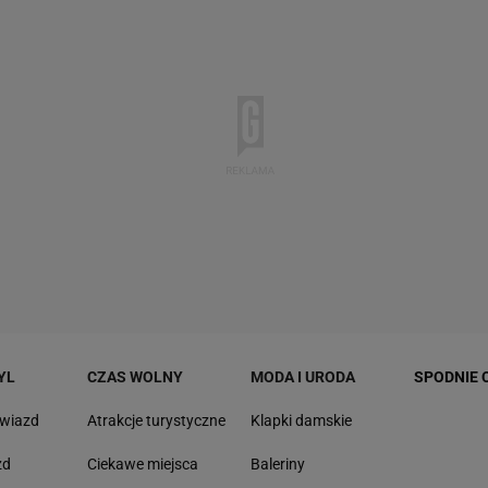
YL
CZAS WOLNY
MODA I URODA
SPODNIE 
gwiazd
Atrakcje turystyczne
Klapki damskie
zd
Ciekawe miejsca
Baleriny