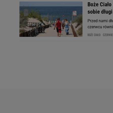
Boże Ciało 
sobie dług
Przed nami dł
czerwcu równi
BOŻE CIAŁO
CZERWIE