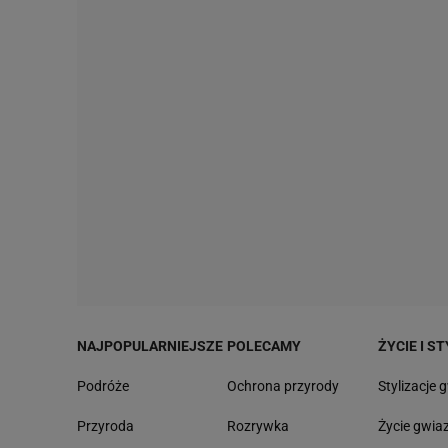
NAJPOPULARNIEJSZE
POLECAMY
ŻYCIE I ST
Podróże
Ochrona przyrody
Stylizacje 
Przyroda
Rozrywka
Życie gwia