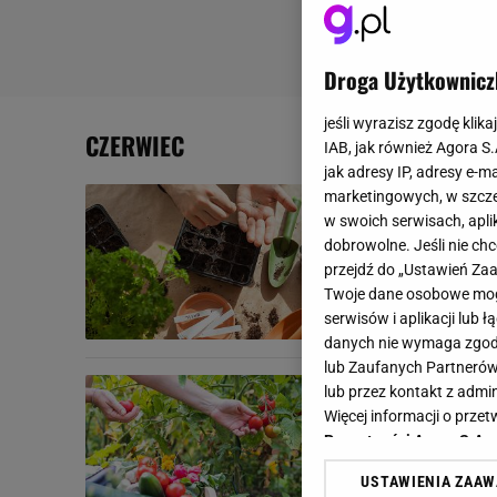
Droga Użytkownicz
jeśli wyrazisz zgodę klika
CZERWIEC
IAB, jak również Agora S
jak adresy IP, adresy e-m
Poradnik o
marketingowych, w szcze
w swoich serwisach, aplik
zależą nie
dobrowolne. Jeśli nie ch
Co siać w cze
przejdź do „Ustawień Z
tych, którzy d
Twoje dane osobowe mogą
serwisów i aplikacji lub
CZERWIEC
ROŚLINY
danych nie wymaga zgody 
lub Zaufanych Partnerów
Ogród jak z
lub przez kontakt z admi
pamiętać o
Więcej informacji o prz
Prywatności Agora S.A.
Czerwiec jest 
USTAWIENIA ZAA
oznacza to jed
Klikając „Akceptuję” wyra