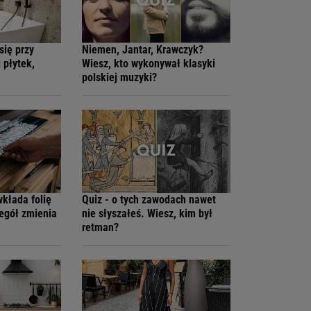
się przy
Niemen, Jantar, Krawczyk?
 płytek,
Wiesz, kto wykonywał klasyki
polskiej muzyki?
wkłada folię
Quiz - o tych zawodach nawet
zegół zmienia
nie słyszałeś. Wiesz, kim był
retman?