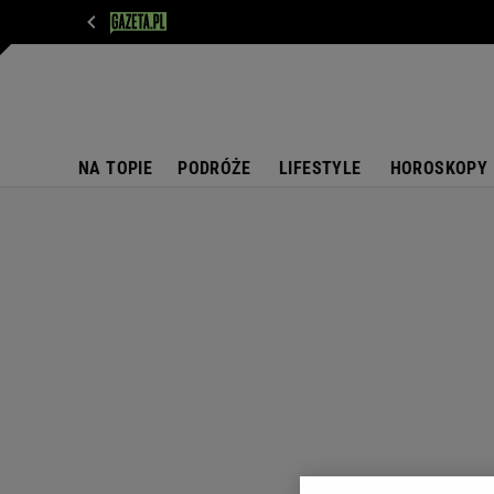
WIADOMOŚCI
NEXT
SPORT
PLOTEK
D
NA TOPIE
PODRÓŻE
LIFESTYLE
HOROSKOPY