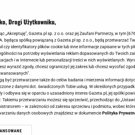
ko, Drogi Użytkowniku,
jąc „Akceptuję”, Gazeta.pl sp. z o.o. oraz jej Zaufani Partnerzy, w tym [
67
.A. będąca spółką powiązaną z Gazeta.pl sp. z o.o., będą przetwarzać T
ail czy identyfikatory plików cookie lub inne informacje zapisane w tych p
grodnika: co można siać w czerwcu? Od tych termi
gólności na potrzeby wyświetlania reklam dopasowanych do Twoich zain
acjach i w Internecie lub personalizacji treści w nich wyświetlanych. Wyr
mal wszystkie zbiory
cesz wyrazić zgody, chcesz ograniczyć jej zakres lub chcesz wycofać zgo
rwcu? To pytanie zadaje sobie wiele ogrodników, w szczególnoś
aawansowanych”.
opiero co zaczęli swoją przygodę z uprawą. Warto wiedzieć, że ni
 być przetwarzane także do celów badania i mierzenia informacji dot
 łączone z danymi dot. świadczonych Tobie usług. W określonych przypad
SIANIE
WARZYWA
i odbywa się w oparciu o uzasadniony interes Gazeta.pl, jej spółki powi
. Takiemu przetwarzaniu możesz się sprzeciwić, przechodząc do „Ust
 bajki jest na wyciągnięcie ręki. Trzeba jedynie
nistratorem – w zależności od zakresu sprzeciwu i podmiotu, wobec które
 zrobieniu tego w czerwcu
etwarzaniu danych osobowych znajdziesz w dokumencie
Polityka Prywatn
miesiącem, który przynosi ze sobą wiele kwitnienia i plonów. Nie
WANSOWANE
nak, że to koniec naszej pracy w ogrodzie - a wręcz przeciwnie...
żasz też zgodę na zainstalowanie i przechowywanie plików cookie Gazeta.p