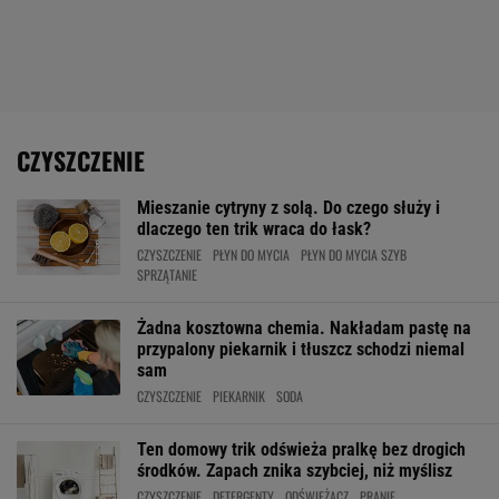
CZYSZCZENIE
Mieszanie cytryny z solą. Do czego służy i
dlaczego ten trik wraca do łask?
CZYSZCZENIE
PŁYN DO MYCIA
PŁYN DO MYCIA SZYB
SPRZĄTANIE
Żadna kosztowna chemia. Nakładam pastę na
przypalony piekarnik i tłuszcz schodzi niemal
sam
CZYSZCZENIE
PIEKARNIK
SODA
Ten domowy trik odświeża pralkę bez drogich
środków. Zapach znika szybciej, niż myślisz
CZYSZCZENIE
DETERGENTY
ODŚWIEŻACZ
PRANIE