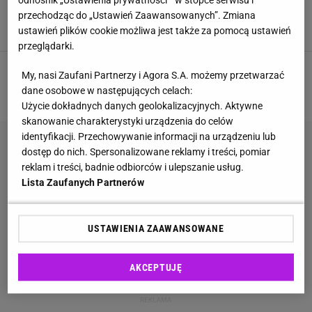
odnośnik „Ustawienia prywatności ” w stopce serwisu i
wyczyścisz je nawet poza domem
przechodząc do „Ustawień Zaawansowanych”. Zmiana
CZYSZCZENIE
DOMOWE SPOSOBY
UBRANIA
ustawień plików cookie możliwa jest także za pomocą ustawień
przeglądarki.
My, nasi Zaufani Partnerzy i Agora S.A. możemy przetwarzać
1
2
3
4
5
NASTĘPNA
dane osobowe w następujących celach:
Użycie dokładnych danych geolokalizacyjnych. Aktywne
skanowanie charakterystyki urządzenia do celów
identyfikacji. Przechowywanie informacji na urządzeniu lub
dostęp do nich. Spersonalizowane reklamy i treści, pomiar
reklam i treści, badnie odbiorców i ulepszanie usług.
Lista Zaufanych Partnerów
USTAWIENIA ZAAWANSOWANE
AKCEPTUJĘ