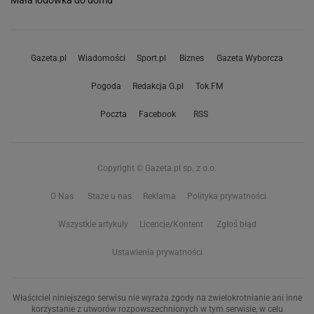
Mała lodówka do domu
Gazeta.pl
Wiadomości
Sport.pl
Biznes
Gazeta Wyborcza
Pogoda
Redakcja G.pl
Tok.FM
Poczta
Facebook
RSS
Copyright © Gazeta.pl sp. z o.o.
O Nas
Staże u nas
Reklama
Polityka prywatności
Wszystkie artykuły
Licencje/Kontent
Zgłoś błąd
Ustawienia prywatności
Właściciel niniejszego serwisu nie wyraża zgody na zwielokrotnianie ani inne
korzystanie z utworów rozpowszechnionych w tym serwisie, w celu