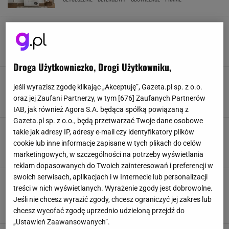
Czym usunąć plamy z trawy? Te sposoby mogą
uratować nawet mocno zabrudzone ubrania
CZYSZCZENIE
PLAMY
SPOSOBY NA PLAMY
TRAWA
Droga Użytkowniczko, Drogi Użytkowniku,
Wylej na kostkę zamiast pić. Ten napój usuwa
jeśli wyrazisz zgodę klikając „Akceptuję”, Gazeta.pl sp. z o.o.
plamy szybciej niż chemia
oraz jej Zaufani Partnerzy, w tym [
676
] Zaufanych Partnerów
CZYSZCZENIE
DOMOWE SPOSOBY
PORADY
IAB, jak również Agora S.A. będąca spółką powiązaną z
Gazeta.pl sp. z o.o., będą przetwarzać Twoje dane osobowe
Krany znów błyszczą jak nowe. Nie zgadniesz,
takie jak adresy IP, adresy e-mail czy identyfikatory plików
który płyn tak działa
cookie lub inne informacje zapisane w tych plikach do celów
CZYSZCZENIE
KAMIEŃ
SPRZĄTANIE
TRIKI
marketingowych, w szczególności na potrzeby wyświetlania
reklam dopasowanych do Twoich zainteresowań i preferencji w
swoich serwisach, aplikacjach i w Internecie lub personalizacji
Jak czyścić słuchawki douszne, by ich nie
treści w nich wyświetlanych. Wyrażenie zgody jest dobrowolne.
uszkodzić. Eksperci ostrzegają przed tym
błędem
Jeśli nie chcesz wyrazić zgody, chcesz ograniczyć jej zakres lub
CZYSZCZENIE
ELEKTRONIKA
SŁUCHAWKI
chcesz wycofać zgodę uprzednio udzieloną przejdź do
„Ustawień Zaawansowanych”.