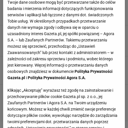
Twoje dane osobowe mogą być przetwarzane także do celów
Nie szoruję już przypalonej patelni godzinami.
Posypuję ją tym proszkiem i osad sam puszcza
badania i mierzenia informacji dotyczących funkcjonowania
serwisów i aplikacji lub łączone z danymi dot. świadczonych
CZYSZCZENIE
DOMOWE SPOSOBY
KUCHNIA
PATELNIA
Tobie usług. W określonych przypadkach przetwarzanie
danych nie wymaga zgody i odbywa się w oparciu o
Zacieki na szybie prysznicowej to przeszłość.
uzasadniony interes Gazeta.pl, jej spółki powiązanej – Agora
Sytuację uratuje nieoczywisty produkt z kuchni
S.A. – lub Zaufanych Partnerów. Takiemu przetwarzaniu
CZYSZCZENIE
DOMOWE SPOSOBY
KABINY PRYSZNICOWE
możesz się sprzeciwić, przechodząc do „Ustawień
ŁAZIENKA
Zaawansowanych” lub przez kontakt z administratorem – w
zależności od zakresu sprzeciwu i podmiotu, wobec którego
Ubrania śmierdzą i się nie dopierają? Szybko
jest kierowany. Więcej informacji o przetwarzaniu danych
zajrzyj w to miejsce. Tak uratujesz pralkę
osobowych znajdziesz w dokumencie
Polityka Prywatności
CZYSZCZENIE
PORADY
PRALKA
Gazeta.pl
i
Polityka Prywatności Agora S.A.
Klikając „Akceptuję” wyrażasz też zgodę na zainstalowanie i
Jak pozbyć się tłuszczu z airfryera? Tak
usuniesz nawet stare przypalenia bez
przechowywanie plików cookie Gazeta.pl sp. z o.o., jej
szorowania
Zaufanych Partnerów i Agora S.A. na Twoim urządzeniu
AIR FRYER
CZYSZCZENIE
DOMOWE SPOSOBY
końcowym. Możesz w każdej chwili zmienić swoje preferencje
FRYTKOWNICA BEZTŁUSZCZOWA
dotyczące plików cookie, wywołując narzędzie do zarządzania
twoimi preferencjami dot. przetwarzania danych poprzez
Plamy po kawie na ubraniu? Tymi sposobami