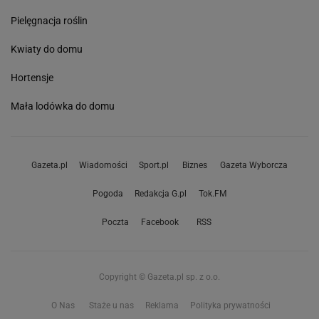
Pielęgnacja roślin
Kwiaty do domu
Hortensje
Mała lodówka do domu
Gazeta.pl
Wiadomości
Sport.pl
Biznes
Gazeta Wyborcza
Pogoda
Redakcja G.pl
Tok.FM
Poczta
Facebook
RSS
Copyright © Gazeta.pl sp. z o.o.
O Nas
Staże u nas
Reklama
Polityka prywatności