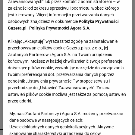
Zaawansowanych” lub przez kontakt z administratorem – w
Coraz więcej osób wkłada folię pod telewizor.
zależności od zakresu sprzeciwu i podmiotu, wobec którego
Szczegół zmienia wszystko
jest kierowany. Więcej informacji o przetwarzaniu danych
osobowych znajdziesz w dokumencie
Polityka Prywatności
Gazeta.pl
i
Polityka Prywatności Agora S.A.
Na mszyce nie biorą oprysków. Wieszają to przy
pomidorach
Klikając „Akceptuję” wyrażasz też zgodę na zainstalowanie i
przechowywanie plików cookie Gazeta.pl sp. z o.o., jej
Zaufanych Partnerów i Agora S.A. na Twoim urządzeniu
Jesienna torebka za mniej niż 50 zł? Sinsay
końcowym. Możesz w każdej chwili zmienić swoje preferencje
kusi, Bershka też ma podobne
dotyczące plików cookie, wywołując narzędzie do zarządzania
twoimi preferencjami dot. przetwarzania danych poprzez
odnośnik „Ustawienia prywatności ” w stopce serwisu i
Muchy wlatują do domu bez zaproszenia?
przechodząc do „Ustawień Zaawansowanych”. Zmiana
Postaw to przy oknie, a zmienią kierunek
ustawień plików cookie możliwa jest także za pomocą ustawień
przeglądarki.
My, nasi Zaufani Partnerzy i Agora S.A. możemy przetwarzać
dane osobowe w następujących celach:
POLECAMY
WIĘCEJ TEMATÓW
Użycie dokładnych danych geolokalizacyjnych. Aktywne
skanowanie charakterystyki urządzenia do celów