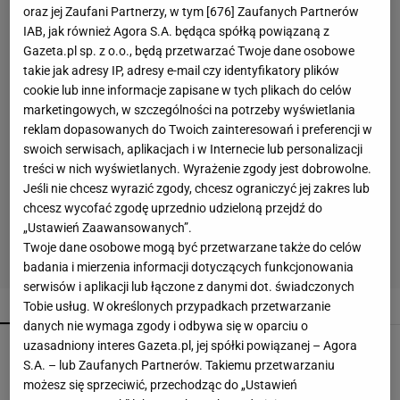
oraz jej Zaufani Partnerzy, w tym [
676
] Zaufanych Partnerów
IAB, jak również Agora S.A. będąca spółką powiązaną z
Gazeta.pl sp. z o.o., będą przetwarzać Twoje dane osobowe
takie jak adresy IP, adresy e-mail czy identyfikatory plików
cookie lub inne informacje zapisane w tych plikach do celów
marketingowych, w szczególności na potrzeby wyświetlania
reklam dopasowanych do Twoich zainteresowań i preferencji w
swoich serwisach, aplikacjach i w Internecie lub personalizacji
treści w nich wyświetlanych. Wyrażenie zgody jest dobrowolne.
Jeśli nie chcesz wyrazić zgody, chcesz ograniczyć jej zakres lub
chcesz wycofać zgodę uprzednio udzieloną przejdź do
„Ustawień Zaawansowanych”.
Twoje dane osobowe mogą być przetwarzane także do celów
badania i mierzenia informacji dotyczących funkcjonowania
serwisów i aplikacji lub łączone z danymi dot. świadczonych
POPULARNE
NAJNOWSZE
Tobie usług. W określonych przypadkach przetwarzanie
danych nie wymaga zgody i odbywa się w oparciu o
uzasadniony interes Gazeta.pl, jej spółki powiązanej – Agora
Wsyp do pralki zamiast płynu. Ręczniki
odzyskają miękkość
S.A. – lub Zaufanych Partnerów. Takiemu przetwarzaniu
możesz się sprzeciwić, przechodząc do „Ustawień