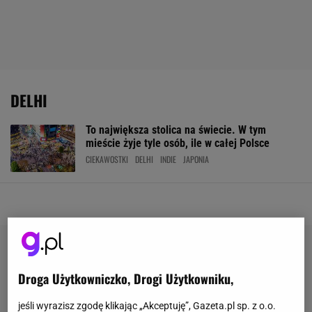
DELHI
To największa stolica na świecie. W tym
mieście żyje tyle osób, ile w całej Polsce
CIEKAWOSTKI
DELHI
INDIE
JAPONIA
Droga Użytkowniczko, Drogi Użytkowniku,
jeśli wyrazisz zgodę klikając „Akceptuję”, Gazeta.pl sp. z o.o.