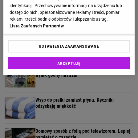
identyfikacji. Przechowywanie informacji na urządzeniu lub
Wymieszaj z wodą i spryskaj. Kamień nie będzie
miał szans
dostęp do nich. Spersonalizowane reklamy i treści, pomiar
reklam i treści, badnie odbiorców i ulepszanie usług.
Lista Zaufanych Partnerów
Wsyp to do wazonu, a kwiaty postoją dłużej.
Florystki znają ten trik
USTAWIENIA ZAAWANSOWANE
AKCEPTUJĘ
Quiz geograficzny dla bystrzaków. 7/11 to już
wynik godny mistrza!
Wsyp do pralki zamiast płynu. Ręczniki
odzyskają miękkość
Domowy sposób z folią pod telewizorem. Lepiej
pamiętać o zasadzie