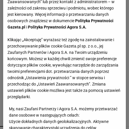
Zaawansowanych” lub przez kontakt z administratorem – w
zależności od zakresu sprzeciwu i podmiotu, wobec którego
Coraz więcej osób wkłada folię pod telewizor.
jest kierowany. Więcej informacji o przetwarzaniu danych
Szczegół zmienia wszystko
osobowych znajdziesz w dokumencie
Polityka Prywatności
Gazeta.pl
i
Polityka Prywatności Agora S.A.
Torba z Action wygląda jak z droższego butiku.
Klikając „Akceptuję” wyrażasz też zgodę na zainstalowanie i
Styl jak Longchamp, cena poniżej 31 zł
przechowywanie plików cookie Gazeta.pl sp. z o.o., jej
Zaufanych Partnerów i Agora S.A. na Twoim urządzeniu
końcowym. Możesz w każdej chwili zmienić swoje preferencje
Jedna łyżka wystarczy na całe wiadro. Buraki
urosną większe i będą słodsze
dotyczące plików cookie, wywołując narzędzie do zarządzania
twoimi preferencjami dot. przetwarzania danych poprzez
odnośnik „Ustawienia prywatności ” w stopce serwisu i
Maxi w Sinsay za 39,99 zł, która wygląda jak
przechodząc do „Ustawień Zaawansowanych”. Zmiana
wakacyjny sen. Zara ma podobne kwiatowe
ustawień plików cookie możliwa jest także za pomocą ustawień
perełki
przeglądarki.
My, nasi Zaufani Partnerzy i Agora S.A. możemy przetwarzać
dane osobowe w następujących celach:
POLECAMY
WIĘCEJ TEMATÓW
Użycie dokładnych danych geolokalizacyjnych. Aktywne
skanowanie charakterystyki urządzenia do celów