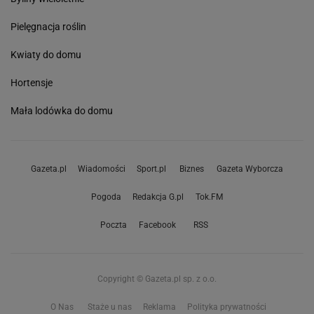
Pielęgnacja roślin
Kwiaty do domu
Hortensje
Mała lodówka do domu
Gazeta.pl
Wiadomości
Sport.pl
Biznes
Gazeta Wyborcza
Pogoda
Redakcja G.pl
Tok.FM
Poczta
Facebook
RSS
Copyright © Gazeta.pl sp. z o.o.
O Nas
Staże u nas
Reklama
Polityka prywatności