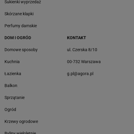
Sukienki wyprzedaż
Skórzane klapki
Perfumy damskie
DOM I OGRÓD
KONTAKT
Domowe sposoby
ul. Czerska 8/10
Kuchnia
00-732 Warszawa
Łazienka
g.pl@agora.pl
Balkon
Sprzątanie
Ogród
Krzewy ogrodowe
Byliny wieloletnie