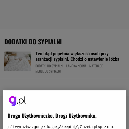
DODATKI DO SYPIALNI
Ten błąd popełnia większość osób przy
aranżacji sypialni. Chodzi o ustawienie łóżka
DODATKI DO SYPIALNI
LAMPKA NOCNA
MATERACE
MEBLE DO SYPIALNI
Droga Użytkowniczko, Drogi Użytkowniku,
jeśli wyrazisz zgodę klikając „Akceptuję”, Gazeta.pl sp. z o.o.