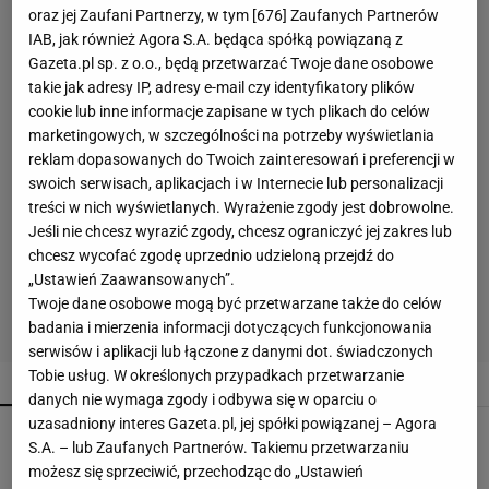
oraz jej Zaufani Partnerzy, w tym [
676
] Zaufanych Partnerów
IAB, jak również Agora S.A. będąca spółką powiązaną z
Gazeta.pl sp. z o.o., będą przetwarzać Twoje dane osobowe
takie jak adresy IP, adresy e-mail czy identyfikatory plików
cookie lub inne informacje zapisane w tych plikach do celów
marketingowych, w szczególności na potrzeby wyświetlania
reklam dopasowanych do Twoich zainteresowań i preferencji w
swoich serwisach, aplikacjach i w Internecie lub personalizacji
treści w nich wyświetlanych. Wyrażenie zgody jest dobrowolne.
Jeśli nie chcesz wyrazić zgody, chcesz ograniczyć jej zakres lub
chcesz wycofać zgodę uprzednio udzieloną przejdź do
„Ustawień Zaawansowanych”.
Twoje dane osobowe mogą być przetwarzane także do celów
badania i mierzenia informacji dotyczących funkcjonowania
serwisów i aplikacji lub łączone z danymi dot. świadczonych
Tobie usług. W określonych przypadkach przetwarzanie
POPULARNE
NAJNOWSZE
danych nie wymaga zgody i odbywa się w oparciu o
uzasadniony interes Gazeta.pl, jej spółki powiązanej – Agora
Wsyp do pralki zamiast płynu. Ręczniki
S.A. – lub Zaufanych Partnerów. Takiemu przetwarzaniu
odzyskają miękkość
możesz się sprzeciwić, przechodząc do „Ustawień