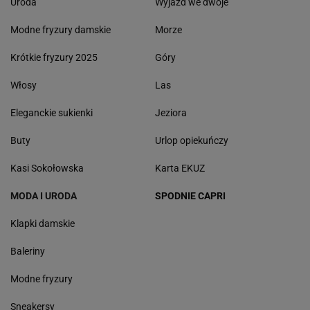
Uroda
Wyjazd we dwoje
Modne fryzury damskie
Morze
Krótkie fryzury 2025
Góry
Włosy
Las
Eleganckie sukienki
Jeziora
Buty
Urlop opiekuńczy
Kasi Sokołowska
Karta EKUZ
MODA I URODA
SPODNIE CAPRI
Klapki damskie
Baleriny
Modne fryzury
Sneakersy