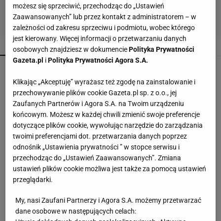
możesz się sprzeciwić, przechodząc do „Ustawień
Zaawansowanych” lub przez kontakt z administratorem – w
zależności od zakresu sprzeciwu i podmiotu, wobec którego
jest kierowany. Więcej informacji o przetwarzaniu danych
POPULARNE
NAJNOWSZE
osobowych znajdziesz w dokumencie
Polityka Prywatności
Gazeta.pl
i
Polityka Prywatności Agora S.A.
Te buty będą hitem jesieni 2026! Wiśniowe
czółenka to kwintesencja luksusu i
Klikając „Akceptuję” wyrażasz też zgodę na zainstalowanie i
ponadczasowego stylu
przechowywanie plików cookie Gazeta.pl sp. z o.o., jej
Zaufanych Partnerów i Agora S.A. na Twoim urządzeniu
Lniane spodnie z Lidla nawet jesienią będą
końcowym. Możesz w każdej chwili zmienić swoje preferencje
hitem. Kosztują 44,99 zł
dotyczące plików cookie, wywołując narzędzie do zarządzania
twoimi preferencjami dot. przetwarzania danych poprzez
odnośnik „Ustawienia prywatności ” w stopce serwisu i
Muszki owocówki w kuchni? Ten prosty trik może
przechodząc do „Ustawień Zaawansowanych”. Zmiana
pomóc się ich pozbyć
ustawień plików cookie możliwa jest także za pomocą ustawień
przeglądarki.
Wsyp do pralki zamiast płynu. Ręczniki
My, nasi Zaufani Partnerzy i Agora S.A. możemy przetwarzać
odzyskają miękkość
dane osobowe w następujących celach: