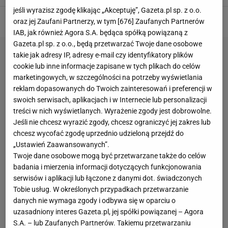
jeśli wyrazisz zgodę klikając „Akceptuję”, Gazeta.pl sp. z o.o.
oraz jej Zaufani Partnerzy, w tym [
676
] Zaufanych Partnerów
IAB, jak również Agora S.A. będąca spółką powiązaną z
Gazeta.pl sp. z o.o., będą przetwarzać Twoje dane osobowe
takie jak adresy IP, adresy e-mail czy identyfikatory plików
cookie lub inne informacje zapisane w tych plikach do celów
marketingowych, w szczególności na potrzeby wyświetlania
reklam dopasowanych do Twoich zainteresowań i preferencji w
swoich serwisach, aplikacjach i w Internecie lub personalizacji
treści w nich wyświetlanych. Wyrażenie zgody jest dobrowolne.
Jeśli nie chcesz wyrazić zgody, chcesz ograniczyć jej zakres lub
chcesz wycofać zgodę uprzednio udzieloną przejdź do
„Ustawień Zaawansowanych”.
Twoje dane osobowe mogą być przetwarzane także do celów
badania i mierzenia informacji dotyczących funkcjonowania
serwisów i aplikacji lub łączone z danymi dot. świadczonych
Tobie usług. W określonych przypadkach przetwarzanie
danych nie wymaga zgody i odbywa się w oparciu o
uzasadniony interes Gazeta.pl, jej spółki powiązanej – Agora
S.A. – lub Zaufanych Partnerów. Takiemu przetwarzaniu