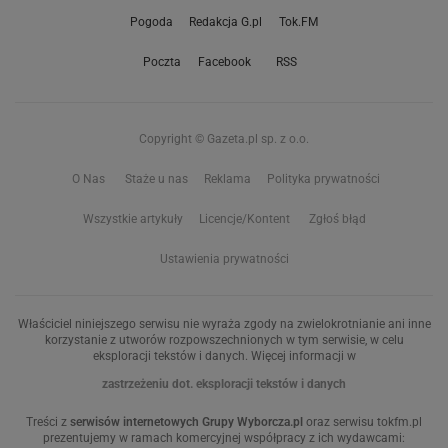
Pogoda
Redakcja G.pl
Tok.FM
Poczta
Facebook
RSS
Copyright © Gazeta.pl sp. z o.o.
O Nas
Staże u nas
Reklama
Polityka prywatności
Wszystkie artykuły
Licencje/Kontent
Zgłoś błąd
Ustawienia prywatności
Właściciel niniejszego serwisu nie wyraża zgody na zwielokrotnianie ani inne
korzystanie z utworów rozpowszechnionych w tym serwisie, w celu
eksploracji tekstów i danych. Więcej informacji w
zastrzeżeniu dot. eksploracji tekstów i danych
Treści z
serwisów internetowych Grupy Wyborcza.pl
oraz serwisu tokfm.pl
prezentujemy w ramach komercyjnej współpracy z ich wydawcami: