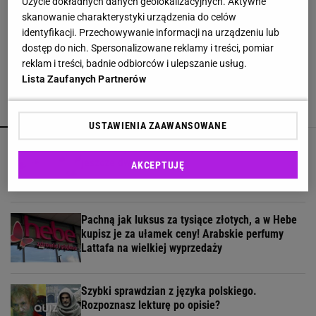
Użycie dokładnych danych geolokalizacyjnych. Aktywne
skanowanie charakterystyki urządzenia do celów
Domowy sposób z folią pod telewizorem. Lepiej
identyfikacji. Przechowywanie informacji na urządzeniu lub
pamiętać o zasadzie
dostęp do nich. Spersonalizowane reklamy i treści, pomiar
reklam i treści, badnie odbiorców i ulepszanie usług.
Lista Zaufanych Partnerów
POLECAMY
WIĘCEJ TEMATÓW
USTAWIENIA ZAAWANSOWANE
Soda oczyszczona to dopiero początek. Dodaj
jeszcze dwa produkty
AKCEPTUJĘ
Pachną jak luksus za tysiące złotych, a w Hebe
kupisz je za ułamek ceny! Arabskie perfumy
Lattafa na wielkiej wyprzedaży
Szybki sprawdzian z języka polskiego.
Rozpoznasz lekturę po opisie?