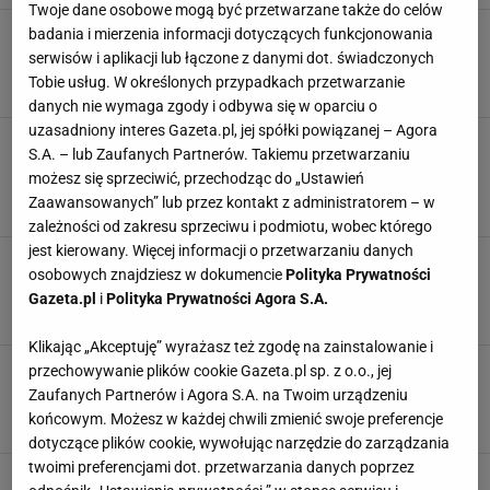
Twoje dane osobowe mogą być przetwarzane także do celów
Mieszkają na samym środku ronda. Przez
badania i mierzenia informacji dotyczących funkcjonowania
samochody są "odcięci" od świata
serwisów i aplikacji lub łączone z danymi dot. świadczonych
CIEKAWOSTKI
DOM
GOOGLE MAPS
MIESZKANIE
Tobie usług. W określonych przypadkach przetwarzanie
danych nie wymaga zgody i odbywa się w oparciu o
uzasadniony interes Gazeta.pl, jej spółki powiązanej – Agora
Google Maps zaskoczyło użytkowników nową
S.A. – lub Zaufanych Partnerów. Takiemu przetwarzaniu
aktualizacją. Zmiana rzuca się w oczy już po
możesz się sprzeciwić, przechodząc do „Ustawień
otwarciu
Zaawansowanych” lub przez kontakt z administratorem – w
AKTUALIZACJE
APLIKACJE
GOOGLE
GOOGLE MAPS
zależności od zakresu sprzeciwu i podmiotu, wobec którego
jest kierowany. Więcej informacji o przetwarzaniu danych
Przeglądał Google Maps. Odkrył tajemniczy
osobowych znajdziesz w dokumencie
Polityka Prywatności
"pas startowy" w samym środku gęstej dżungli
Gazeta.pl
i
Polityka Prywatności Agora S.A.
APLIKACJE
CIEKAWOSTKI
GOOGLE MAPS
MAPY GOOGLE
Klikając „Akceptuję” wyrażasz też zgodę na zainstalowanie i
Polscy kierowcy rezygnują z Google Maps. Wolą
przechowywanie plików cookie Gazeta.pl sp. z o.o., jej
inną nawigację. Wszystko przez jedną zmianę
Zaufanych Partnerów i Agora S.A. na Twoim urządzeniu
GOOGLE MAPS
NAWIGACJA SAMOCHODOWA
PODRÓŻE
POLSKA
końcowym. Możesz w każdej chwili zmienić swoje preferencje
dotyczące plików cookie, wywołując narzędzie do zarządzania
twoimi preferencjami dot. przetwarzania danych poprzez
TOPR ostrzega. Nie używaj tej aplikacji w