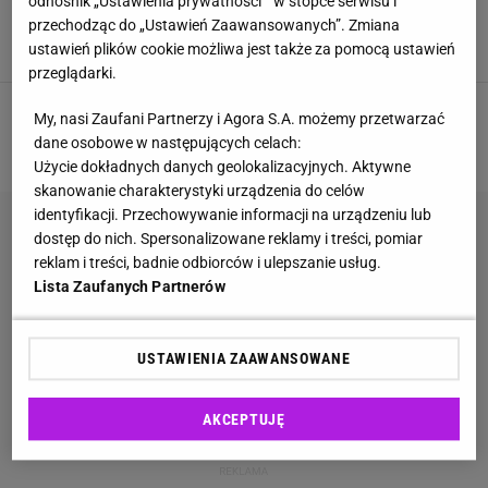
odnośnik „Ustawienia prywatności ” w stopce serwisu i
górach. Zamiast zdobyć szczyt możesz utknąć
przechodząc do „Ustawień Zaawansowanych”. Zmiana
na szlaku
ustawień plików cookie możliwa jest także za pomocą ustawień
GOOGLE MAPS
GÓRY
PODRÓŻE
RATOWNICY
przeglądarki.
My, nasi Zaufani Partnerzy i Agora S.A. możemy przetwarzać
1
2
NASTĘPNA
dane osobowe w następujących celach:
Użycie dokładnych danych geolokalizacyjnych. Aktywne
skanowanie charakterystyki urządzenia do celów
identyfikacji. Przechowywanie informacji na urządzeniu lub
dostęp do nich. Spersonalizowane reklamy i treści, pomiar
reklam i treści, badnie odbiorców i ulepszanie usług.
Lista Zaufanych Partnerów
USTAWIENIA ZAAWANSOWANE
AKCEPTUJĘ