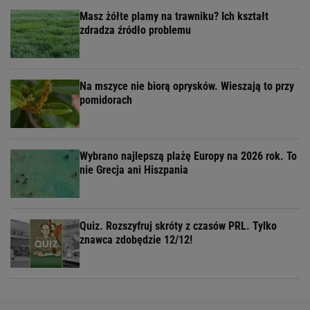
Masz żółte plamy na trawniku? Ich kształt
zdradza źródło problemu
Na mszyce nie biorą oprysków. Wieszają to przy
pomidorach
Wybrano najlepszą plażę Europy na 2026 rok. To
nie Grecja ani Hiszpania
Quiz. Rozszyfruj skróty z czasów PRL. Tylko
znawca zdobędzie 12/12!