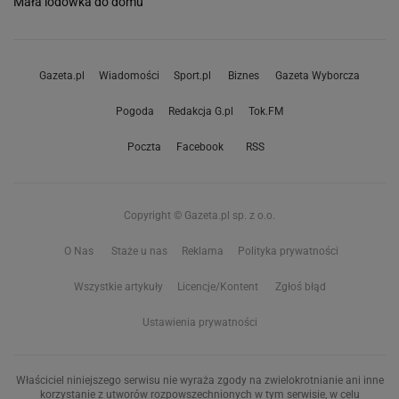
Mała lodówka do domu
Gazeta.pl
Wiadomości
Sport.pl
Biznes
Gazeta Wyborcza
Pogoda
Redakcja G.pl
Tok.FM
Poczta
Facebook
RSS
Copyright © Gazeta.pl sp. z o.o.
O Nas
Staże u nas
Reklama
Polityka prywatności
Wszystkie artykuły
Licencje/Kontent
Zgłoś błąd
Ustawienia prywatności
Właściciel niniejszego serwisu nie wyraża zgody na zwielokrotnianie ani inne
korzystanie z utworów rozpowszechnionych w tym serwisie, w celu