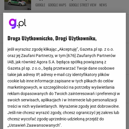
GOOGLE
GOOGLE MAPS
GOOGLE STREET VIEW
NEWS
Mieszkańcy mieli dość korków. Zablokowali
ulicę w mapach Google
GOOGLE MAPS
KIEROWCY
KORKI
NEWS
Droga Użytkowniczko, Drogi Użytkowniku,
Kierowcy dali się złapać na pułapkę w Google
jeśli wyrazisz zgodę klikając „Akceptuję”, Gazeta.pl sp. z o.o.
Maps. Aplikację "przejęły" nieistniejące
oraz jej Zaufani Partnerzy, w tym [
676
] Zaufanych Partnerów
miejsca. Ucierpieć może każdy
IAB, jak również Agora S.A. będąca spółką powiązaną z
GOOGLE
GOOGLE MAPS
NEWS
OSZUSTWO
Gazeta.pl sp. z o.o., będą przetwarzać Twoje dane osobowe
takie jak adresy IP, adresy e-mail czy identyfikatory plików
Wymazali z Google Maps część Warszawy. Nie
cookie lub inne informacje zapisane w tych plikach do celów
chcą, by ktoś zobaczył ich siedzibę
marketingowych, w szczególności na potrzeby wyświetlania
GOOGLE MAPS
MAPY GOOGLE
NEWS
STOLICA
reklam dopasowanych do Twoich zainteresowań i preferencji w
swoich serwisach, aplikacjach i w Internecie lub personalizacji
treści w nich wyświetlanych. Wyrażenie zgody jest dobrowolne.
Nowy symbol w Mapach Google. Może pomóc
Jeśli nie chcesz wyrazić zgody, chcesz ograniczyć jej zakres lub
kierowcom. Chroni przed mandatami
chcesz wycofać zgodę uprzednio udzieloną przejdź do
APLIKACJE
GOOGLE MAPS
KIEROWCY
MANDATY
„Ustawień Zaawansowanych”.