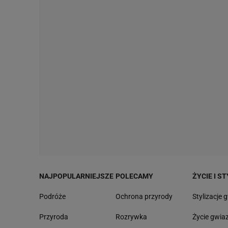
NAJPOPULARNIEJSZE
POLECAMY
ŻYCIE I ST
Podróże
Ochrona przyrody
Stylizacje 
Przyroda
Rozrywka
Życie gwia