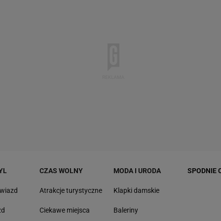
YL
CZAS WOLNY
MODA I URODA
SPODNIE 
gwiazd
Atrakcje turystyczne
Klapki damskie
zd
Ciekawe miejsca
Baleriny