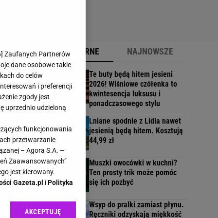
POPULARNE
NAJNOWSZE
6
] Zaufanych Partnerów
woje dane osobowe takie
Te buty będą hitem jesieni
likach do celów
2026! Wiśniowe czółenka to
teresowań i preferencji
kwintesencja luksusu i
ażenie zgody jest
ponadczasowego stylu
dę uprzednio udzieloną
Lniane spodnie z Lidla nawet
yczących funkcjonowania
jesienią będą hitem. Kosztują
44,99 zł
kach przetwarzanie
ązanej – Agora S.A. –
awień Zaawansowanych”
Muszki owocówki w kuchni?
Ten prosty trik może pomóc
go jest kierowany.
się ich pozbyć
ości Gazeta.pl
i
Polityka
w
Wsyp do pralki zamiast płynu.
AKCEPTUJĘ
m
Ręczniki odzyskają miękkość
l sp. z o.o., jej