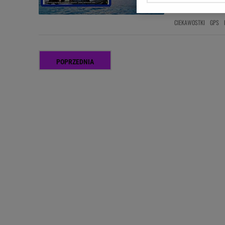
mogło...
Zaufanych Partnerów i A
dotyczące plików cookie,
CIEKAWOSTKI
GPS
odnośnik „Ustawienia pr
plików cookie możliwa je
POPRZEDNIA
My, nasi Zaufani Partne
Użycie dokładnych danych
Przechowywanie informacji
badnie odbiorców i uleps