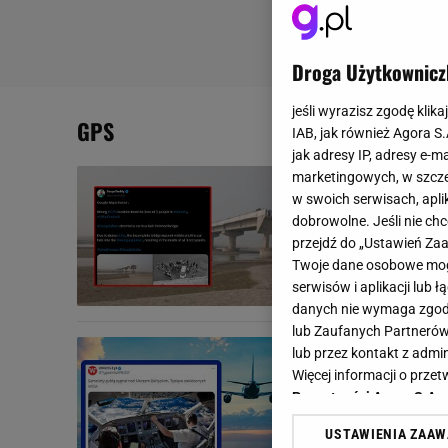
Droga Użytkownicz
jeśli wyrazisz zgodę klika
GPS
IAB, jak również Agora S
jak adresy IP, adresy e-m
GPS skiero
marketingowych, w szcze
w swoich serwisach, aplik
Trzech mężczy
dobrowolne. Jeśli nie ch
tego, że nigdy
przejdź do „Ustawień Z
zaufali...
Twoje dane osobowe mogą
serwisów i aplikacji lub
GPS
KIEROWCY
NA
danych nie wymaga zgody 
lub Zaufanych Partnerów
Niebezpiec
lub przez kontakt z admi
gubią sygna
Więcej informacji o prz
Prywatności Agora S.A.
W ostatnim cz
USTAWIENIA ZAA
naszym kraju.
Klikając „Akceptuję” wyra