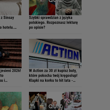
 z Sinsay
Szybki sprawdzian z języka
polskiego. Rozpoznasz lekturę
o hotelu.
po opisie?
to
jesieni 2026!
W Action za 30 zł kupisz buty,
 to
które pokocha twój kręgosłup!
su i
Klapki na korku to hit lata -
ylu
wyglądają luksusowo