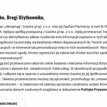
ko, Drogi Użytkowniku,
jąc „Akceptuję”, Gazeta.pl sp. z o.o. oraz jej Zaufani Partnerzy, w tym [
67
.A. będąca spółką powiązaną z Gazeta.pl sp. z o.o., będą przetwarzać T
ail czy identyfikatory plików cookie lub inne informacje zapisane w tych p
wał ich na uszkodzony most. Zginęli na miejscu
gólności na potrzeby wyświetlania reklam dopasowanych do Twoich zain
acjach i w Internecie lub personalizacji treści w nich wyświetlanych. Wyr
zn jechało na ślub wspólnego znajomego i nic nie zwiastowało
cesz wyrazić zgody, chcesz ograniczyć jej zakres lub chcesz wycofać zgo
 nie dotrą na miejsce. Podróżowali w gęstej mgle i całkowicie
aawansowanych”.
 być przetwarzane także do celów badania i mierzenia informacji dot
 łączone z danymi dot. świadczonych Tobie usług. W określonych przypad
WIGACJA
NEWS
i odbywa się w oparciu o uzasadniony interes Gazeta.pl, jej spółki powi
. Takiemu przetwarzaniu możesz się sprzeciwić, przechodząc do „Ust
zne zakłócenia nad Morzem Bałtyckim. Samoloty
nistratorem – w zależności od zakresu sprzeciwu i podmiotu, wobec które
ł. W tle loty z Polski
etwarzaniu danych osobowych znajdziesz w dokumencie
Polityka Prywatn
asie media na świecie huczą o sytuacjach, które miały miejsce 
WANSOWANE
 Wiadomo już, że nawet 46 tysięcy lotów nad Morzem Bałtycki
żasz też zgodę na zainstalowanie i przechowywanie plików cookie Gazeta.p