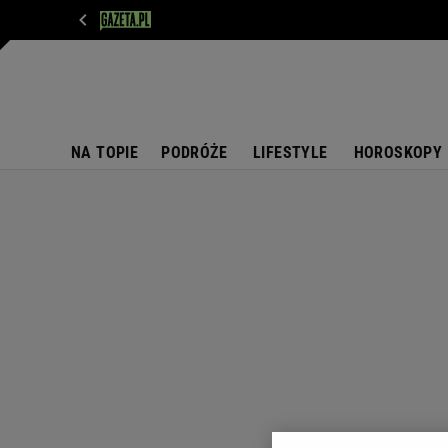
WIADOMOŚCI
NEXT
SPORT
PLOTEK
D
NA TOPIE
PODRÓŻE
LIFESTYLE
HOROSKOPY