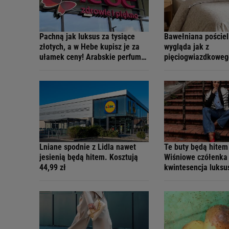
Pachną jak luksus za tysiące
Bawełniana pościel
złotych, a w Hebe kupisz je za
wygląda jak z
ułamek ceny! Arabskie perfumy
pięciogwiazdkoweg
Lattafa na wielkiej wyprzedaży
Piękne wzory na la
Lniane spodnie z Lidla nawet
Te buty będą hitem 
jesienią będą hitem. Kosztują
Wiśniowe czółenka
44,99 zł
kwintesencja luksu
ponadczasowego st