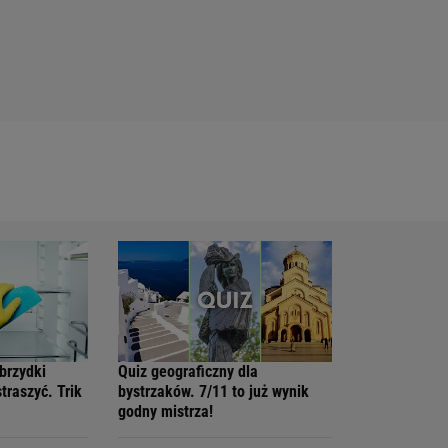
brzydki
Quiz geograficzny dla
traszyć. Trik
bystrzaków. 7/11 to już wynik
godny mistrza!