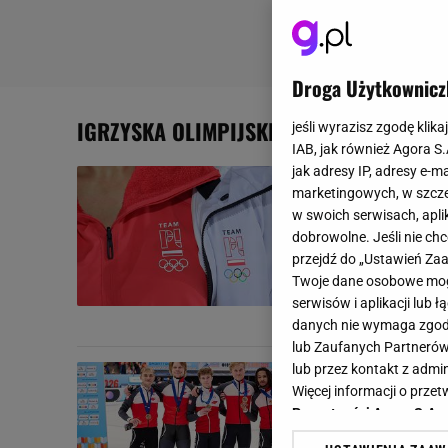
Droga Użytkownicz
IGRZYSKA OLIMPIJSKIE
jeśli wyrazisz zgodę klika
IAB, jak również Agora S
jak adresy IP, adresy e-m
Miliony za
marketingowych, w szcze
zimowych i
w swoich serwisach, aplik
dobrowolne. Jeśli nie ch
Medal zdobyty
przejdź do „Ustawień Z
wiele lat. I t
Twoje dane osobowe mogą
pod...
serwisów i aplikacji lub
IGRZYSKA OLIMPIJSKI
danych nie wymaga zgody 
lub Zaufanych Partnerów
lub przez kontakt z admi
Kanada go s
Więcej informacji o prz
olimpijską 
Prywatności Agora S.A.
Jeszcze kilka 