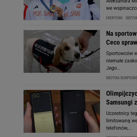
Aleksandra Mi
we wspinaczce
EMERYTURA
IGRZYSK
Na sportow
Ceco sprawd
Sportowców wr
niemałe zaskoc
Jego...
IGRZYSKA OLIMPIJSKI
Olimpijczy
Samsungi z
Uczestnicy te
limitowaną we
telefonów,...