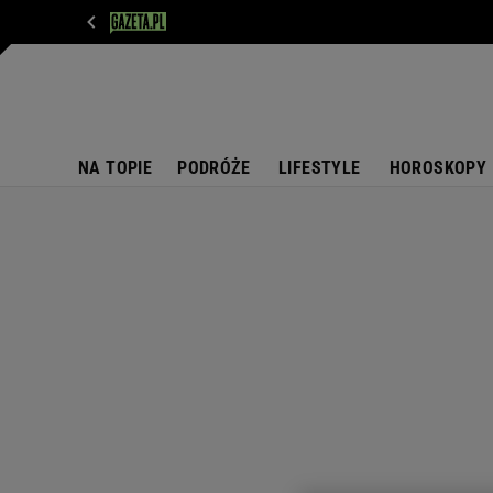
WIADOMOŚCI
NEXT
SPORT
PLOTEK
D
NA TOPIE
PODRÓŻE
LIFESTYLE
HOROSKOPY