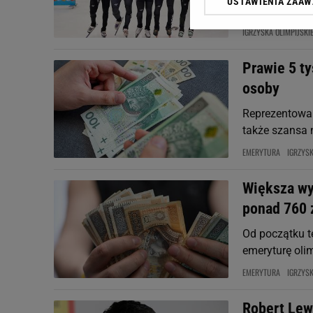
USTAWIENIA ZAA
Klikając „Akceptuję” wyra
sportem. Brak
Zaufanych Partnerów i A
IGRZYSKA OLIMPIJSKI
dotyczące plików cookie,
odnośnik „Ustawienia pr
Prawie 5 ty
plików cookie możliwa je
osoby
My, nasi Zaufani Partne
Użycie dokładnych danych
Reprezentowan
Przechowywanie informacji
także szansa 
badnie odbiorców i uleps
EMERYTURA
IGRZYSK
Większa wy
ponad 760 
Od początku t
emeryturę olim
EMERYTURA
IGRZYSK
Robert Lew