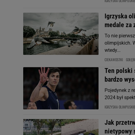
IGRZYSKA OLIMPIJSKI
Igrzyska ol
medale za z
To nie pierwsz
olimpijskich.
wtedy...
CIEKAWOSTKI
GOŁĘB
Ten polski
bardzo wys
Pojedynek z r
2024 był spek
IGRZYSKA OLIMPIJSKI
Jak przetrw
nietypowy 