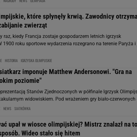
E
NAGRODY
NEWS
OLIMPIADA
impijskie, które spłynęły krwią. Zawodnicy otrzyma
abijanie zwierząt
y raz, kiedy Francja zostaje gospodarzem letnich igrzysk
 W 1900 roku sportowe wydarzenia rozegrano na terenie Paryża i 
IE
HISTORIA
IGRZYSKA OLIMPIJSKIE
 siatkarz imponuje Matthew Andersonowi. "Gra na
okim poziomie"
eprezentacją Stanów Zjednoczonych w półfinale Igrzysk Olimpij
takularnym widowiskiem. Pod wrażeniem gry biało-czerwonych o
E
NEWS
SIATKÓWKA
ać upał w wiosce olimpijskiej? Mistrz znalazł na t
sposób. Wideo stało się hitem