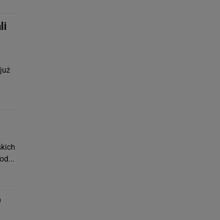
li
już
skich
d...
o