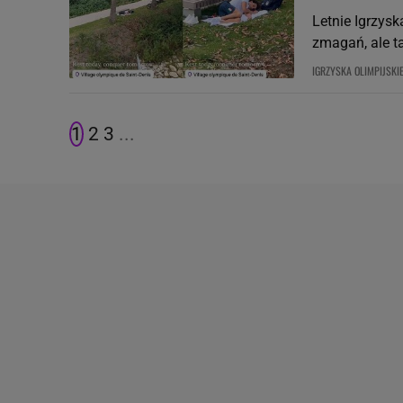
Letnie Igrzysk
zmagań, ale ta
IGRZYSKA OLIMPIJSKI
1
2
3
...