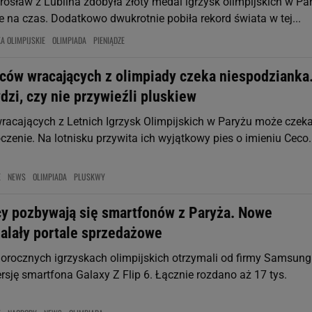
rosław z Lublina zdobyła złoty medal igrzysk olimpijskich w Pa
 na czas. Dodatkowo dwukrotnie pobiła rekord świata w tej...
A OLIMPIJSKIE
OLIMPIADA
PIENIĄDZE
ców wracających z olimpiady czeka niespodzianka
zi, czy nie przywieźli pluskiew
acających z Letnich Igrzysk Olimpijskich w Paryżu może czek
zenie. Na lotnisku przywita ich wyjątkowy pies o imieniu Ceco.
E
NEWS
OLIMPIADA
PLUSKWY
cy pozbywają się smartfonów z Paryża. Nowe
alały portale sprzedażowe
gorocznych igrzyskach olimpijskich otrzymali od firmy Samsung
rsję smartfona Galaxy Z Flip 6. Łącznie rozdano aż 17 tys.