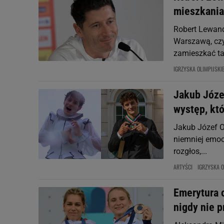
mieszkania
Robert Lewand
Warszawą, czy
zamieszkać ta.
IGRZYSKA OLIMPIJSKI
Jakub Józef
występ, któ
Jakub Józef O
niemniej emocj
rozgłos,...
ARTYŚCI
IGRZYSKA O
Emerytura o
nigdy nie p