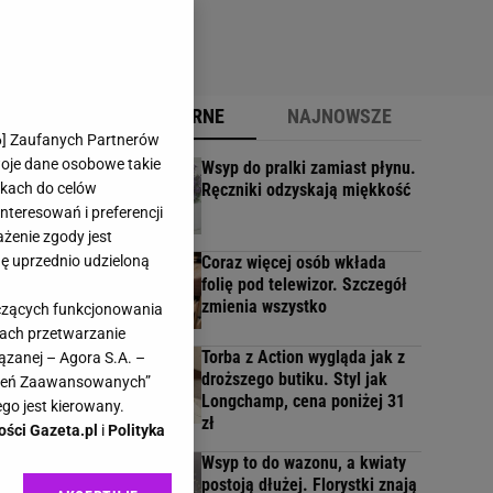
POPULARNE
NAJNOWSZE
6
] Zaufanych Partnerów
woje dane osobowe takie
Wsyp do pralki zamiast płynu.
likach do celów
Ręczniki odzyskają miękkość
teresowań i preferencji
ażenie zgody jest
dę uprzednio udzieloną
Coraz więcej osób wkłada
folię pod telewizor. Szczegół
zmienia wszystko
yczących funkcjonowania
kach przetwarzanie
Torba z Action wygląda jak z
ązanej – Agora S.A. –
droższego butiku. Styl jak
awień Zaawansowanych”
Longchamp, cena poniżej 31
go jest kierowany.
zł
ości Gazeta.pl
i
Polityka
Wsyp to do wazonu, a kwiaty
postoją dłużej. Florystki znają