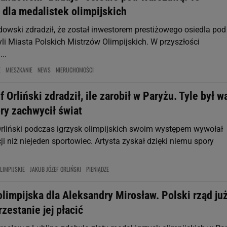
 dla medalistek olimpijskich
owski zdradził, że został inwestorem prestiżowego osiedla pod
li Miasta Polskich Mistrzów Olimpijskich. W przyszłości
..
E
MIESZKANIE
NEWS
NIERUCHOMOŚCI
 Orliński zdradził, ile zarobił w Paryżu. Tyle był w
ry zachwycił świat
rliński podczas igrzysk olimpijskich swoim występem wywołał
i niż niejeden sportowiec. Artysta zyskał dzięki niemu spory
LIMPIJSKIE
JAKUB JÓZEF ORLIŃSKI
PIENIĄDZE
limpijska dla Aleksandry Mirosław. Polski rząd ju
rzestanie jej płacić