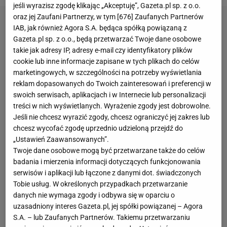
jeśli wyrazisz zgodę klikając „Akceptuję”, Gazeta.pl sp. z o.o.
oraz jej Zaufani Partnerzy, w tym [
676
] Zaufanych Partnerów
IAB, jak również Agora S.A. będąca spółką powiązaną z
Gazeta.pl sp. z o.o., będą przetwarzać Twoje dane osobowe
takie jak adresy IP, adresy e-mail czy identyfikatory plików
cookie lub inne informacje zapisane w tych plikach do celów
marketingowych, w szczególności na potrzeby wyświetlania
reklam dopasowanych do Twoich zainteresowań i preferencji w
swoich serwisach, aplikacjach i w Internecie lub personalizacji
treści w nich wyświetlanych. Wyrażenie zgody jest dobrowolne.
Jeśli nie chcesz wyrazić zgody, chcesz ograniczyć jej zakres lub
chcesz wycofać zgodę uprzednio udzieloną przejdź do
„Ustawień Zaawansowanych”.
Twoje dane osobowe mogą być przetwarzane także do celów
badania i mierzenia informacji dotyczących funkcjonowania
serwisów i aplikacji lub łączone z danymi dot. świadczonych
Tobie usług. W określonych przypadkach przetwarzanie
danych nie wymaga zgody i odbywa się w oparciu o
uzasadniony interes Gazeta.pl, jej spółki powiązanej – Agora
S.A. – lub Zaufanych Partnerów. Takiemu przetwarzaniu