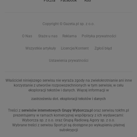
Poczta
Facebook
RSS
Copyright © Gazeta.pl sp. z o.o.
O Nas
Staże u nas
Reklama
Polityka prywatności
Wszystkie artykuły
Licencje/Kontent
Zgłoś błąd
Ustawienia prywatności
Właściciel niniejszego serwisu nie wyraża zgody na zwielokrotnianie ani inne
korzystanie z utworów rozpowszechnionych w tym serwisie, w celu
eksploracji tekstów i danych. Więcej informacji w
zastrzeżeniu dot. eksploracji tekstów i danych
Treści z
serwisów internetowych Grupy Wyborcza.pl
oraz serwisu tokfm.pl
prezentujemy w ramach komercyjnej współpracy z ich wydawcami:
Wyborcza sp. z o.o. oraz Grupą Radiową Agory sp. z o.o.
Wybrane treści z serwisu Sport.pl są dostępne po wykupieniu płatnej
subskrypcji