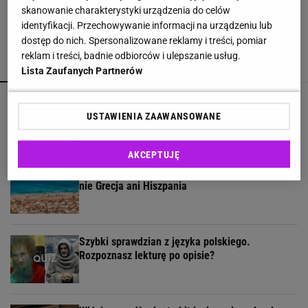
skanowanie charakterystyki urządzenia do celów
identyfikacji. Przechowywanie informacji na urządzeniu lub
dostęp do nich. Spersonalizowane reklamy i treści, pomiar
reklam i treści, badnie odbiorców i ulepszanie usług.
POLECAMY
WIĘCEJ TEMATÓW
Lista Zaufanych Partnerów
Wielka wyprzedaż perfum w Rossmann. Carolina
Herrera i Valentino za ułamek ceny
USTAWIENIA ZAAWANSOWANE
AKCEPTUJĘ
Wybrano najlepszą plażę Europy na 2026 rok. To
nie Grecja ani Hiszpania
Szybki sprawdzian z języka polskiego.
Rozpoznasz lekturę po opisie?