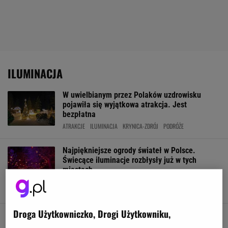
ILUMINACJA
W uwielbianym przez Polaków uzdrowisku
pojawiła się wyjątkowa atrakcja. Jest
bezpłatna
ATRAKCJE
ILUMINACJA
KRYNICA-ZDRÓJ
PODRÓŻE
Najpiękniejsze ogrody świateł w Polsce.
Świecące iluminacje rozbłysły już w tych
miastach
ILUMINACJA
ILUMINACJA ŚWIĄTECZNA
OGRODY ŚWIATŁA
PODRÓŻE
Droga Użytkowniczko, Drogi Użytkowniku,