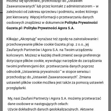
możesz się sprzeciwić, przechodząc do „Ustawień
Zaawansowanych” lub przez kontakt z administratorem – w
POPULARNE
NAJNOWSZE
zależności od zakresu sprzeciwu i podmiotu, wobec którego
jest kierowany. Więcej informacji o przetwarzaniu danych
Wiśniowe czółenka to hit jesiennej garderoby.
osobowych znajdziesz w dokumencie
Polityka Prywatności
CCC przecenia je o 90 zł
Gazeta.pl
i
Polityka Prywatności Agora S.A.
Klikając „Akceptuję” wyrażasz też zgodę na zainstalowanie i
Wsyp do pralki zamiast płynu. Ręczniki
przechowywanie plików cookie Gazeta.pl sp. z o.o., jej
odzyskają miękkość
Zaufanych Partnerów i Agora S.A. na Twoim urządzeniu
końcowym. Możesz w każdej chwili zmienić swoje preferencje
dotyczące plików cookie, wywołując narzędzie do zarządzania
Coraz więcej osób wkłada folię pod telewizor.
twoimi preferencjami dot. przetwarzania danych poprzez
Szczegół zmienia wszystko
odnośnik „Ustawienia prywatności ” w stopce serwisu i
przechodząc do „Ustawień Zaawansowanych”. Zmiana
ustawień plików cookie możliwa jest także za pomocą ustawień
Lniane spodnie z Lidla nawet jesienią będą
hitem. Kosztują 44,99 zł
przeglądarki.
My, nasi Zaufani Partnerzy i Agora S.A. możemy przetwarzać
dane osobowe w następujących celach:
Wymieszaj z wodą i spryskaj. Kamień nie będzie
miał szans
Użycie dokładnych danych geolokalizacyjnych. Aktywne