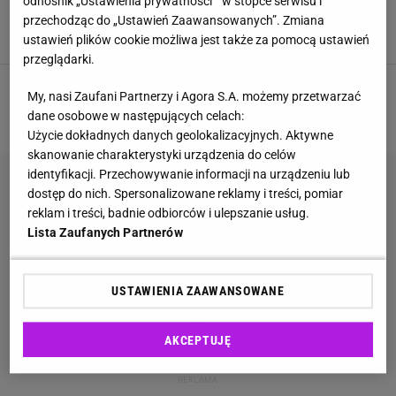
odnośnik „Ustawienia prywatności ” w stopce serwisu i
książki, ty zgadujesz autora
przechodząc do „Ustawień Zaawansowanych”. Zmiana
KSIĄŻKI
LITERATURA
NAJNOWSZE QUIZY DZISIAJ DODANE
ustawień plików cookie możliwa jest także za pomocą ustawień
QUIZ WIEDZY
przeglądarki.
My, nasi Zaufani Partnerzy i Agora S.A. możemy przetwarzać
4
5
6
7
8
NASTĘPNA
dane osobowe w następujących celach:
Użycie dokładnych danych geolokalizacyjnych. Aktywne
skanowanie charakterystyki urządzenia do celów
identyfikacji. Przechowywanie informacji na urządzeniu lub
dostęp do nich. Spersonalizowane reklamy i treści, pomiar
reklam i treści, badnie odbiorców i ulepszanie usług.
Lista Zaufanych Partnerów
USTAWIENIA ZAAWANSOWANE
AKCEPTUJĘ