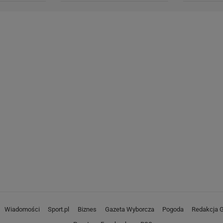
Wiadomości
Sport.pl
Biznes
Gazeta Wyborcza
Pogoda
Redakcja G