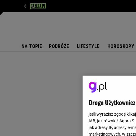
WIADOMOŚCI
NEXT
SPORT
PLOTEK
D
NA TOPIE
PODRÓŻE
LIFESTYLE
HOROSKOPY
Droga Użytkownicz
jeśli wyrazisz zgodę klika
IAB, jak również Agora S
jak adresy IP, adresy e-m
marketingowych, w szcze