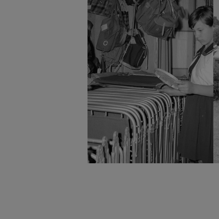
badnie odbiorców i uleps