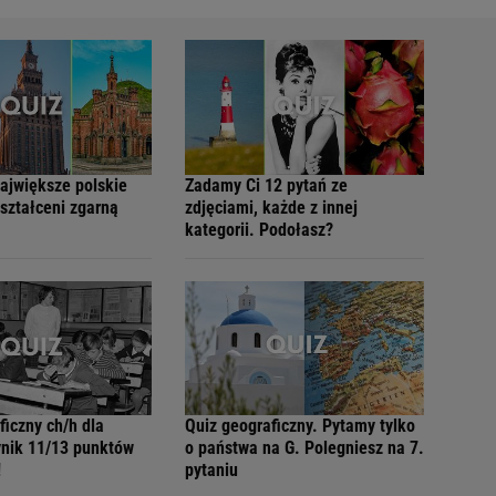
największe polskie
Zadamy Ci 12 pytań ze
ształceni zgarną
zdjęciami, każde z innej
kategorii. Podołasz?
ficzny ch/h dla
Quiz geograficzny. Pytamy tylko
nik 11/13 punktów
o państwa na G. Polegniesz na 7.
!
pytaniu