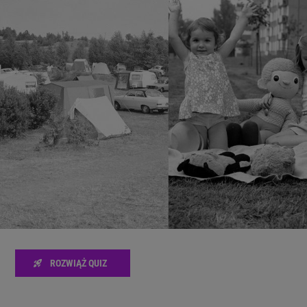
zanie usług.
Lista Zaufanych Partnerów
ROZWIĄŻ QUIZ