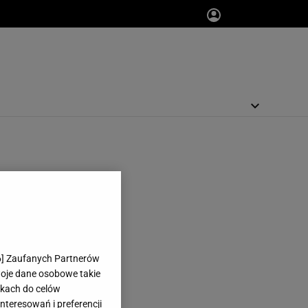
6
] Zaufanych Partnerów
woje dane osobowe takie
likach do celów
teresowań i preferencji