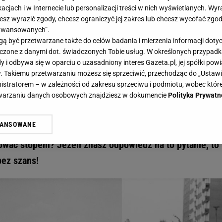
acjach i w Internecie lub personalizacji treści w nich wyświetlanych. Wyr
cesz wyrazić zgody, chcesz ograniczyć jej zakres lub chcesz wycofać zgo
aawansowanych”.
 być przetwarzane także do celów badania i mierzenia informacji dot
 łączone z danymi dot. świadczonych Tobie usług. W określonych przypad
ach w PRL-u. Większość z was odpada w 4. pytaniu. Młodzież jest bez szans! - Ga
i odbywa się w oparciu o uzasadniony interes Gazeta.pl, jej spółki powi
wakacjach w PRL-u. Większość z w
. Takiemu przetwarzaniu możesz się sprzeciwić, przechodząc do „Ust
nistratorem – w zależności od zakresu sprzeciwu i podmiotu, wobec które
 Młodzież jest bez szans!
etwarzaniu danych osobowych znajdziesz w dokumencie
Polityka Prywatn
WANSOWANE
ominkowy quiz i przypomnij sobie, jak wtedy wyglądał
żasz też zgodę na zainstalowanie i przechowywanie plików cookie Gazeta.p
gora S.A. na Twoim urządzeniu końcowym. Możesz w każdej chwili zmien
wać stopem? Jeżeli znasz odpowiedź na to pytanie, to
 wywołując narzędzie do zarządzania twoimi preferencjami dot. przetw
bez szans!
ywatności ” w stopce serwisu i przechodząc do „Ustawień Zaawansowan
st także za pomocą ustawień przeglądarki.
rzy i Agora S.A. możemy przetwarzać dane osobowe w następujących cel
 geolokalizacyjnych. Aktywne skanowanie charakterystyki urządzenia do
 na urządzeniu lub dostęp do nich. Spersonalizowane reklamy i treści, p