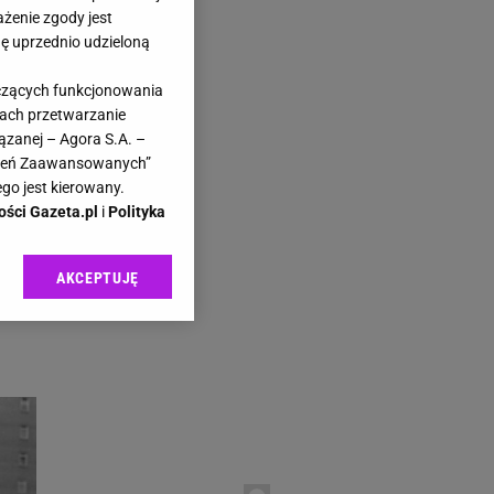
ażenie zgody jest
dę uprzednio udzieloną
yczących funkcjonowania
kach przetwarzanie
zeta.pl
ązanej – Agora S.A. –
as
awień Zaawansowanych”
go jest kierowany.
ości Gazeta.pl
i
Polityka
AKCEPTUJĘ
y
l sp. z o.o., jej
ić swoje preferencje
arzania danych poprzez
ych”. Zmiana ustawień
ach:
 celów identyfikacji.
omiar reklam i treści,