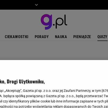
ZIECKO
MOTO
CIEKAWOSTKI
PORADY
NAUKA
PIENIĄDZE
QUIZY
ko, Drogi Użytkowniku,
jąc „Akceptuję”, Gazeta.pl sp. z o.o. oraz jej Zaufani Partnerzy, w tym [
67
.A. będąca spółką powiązaną z Gazeta.pl sp. z o.o., będą przetwarzać T
ail czy identyfikatory plików cookie lub inne informacje zapisane w tych p
gólności na potrzeby wyświetlania reklam dopasowanych do Twoich zain