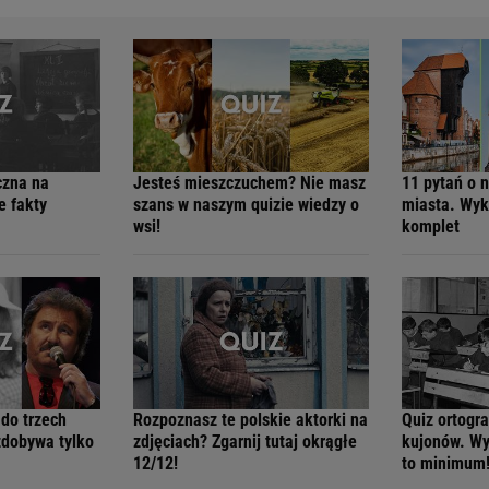
czna na
Jesteś mieszczuchem? Nie masz
11 pytań o 
e fakty
szans w naszym quizie wiedzy o
miasta. Wyk
wsi!
komplet
 do trzech
Rozpoznasz te polskie aktorki na
Quiz ortogra
zdobywa tylko
zdjęciach? Zgarnij tutaj okrągłe
kujonów. Wy
12/12!
to minimum