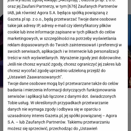
oraz jej Zaufani Partnerzy, w tym [
676
] Zaufanych Partnerów
IAB, jak również Agora S.A. będąca spółką powiązaną z
Gazeta.pl sp. z o.o., będą przetwarzać Twoje dane osobowe
takie jak adresy IP, adresy e-mail czy identyfikatory plików
cookie lub inne informacje zapisane w tych plikach do celów
marketingowych, w szczególności na potrzeby wyświetlania
reklam dopasowanych do Twoich zainteresowań i preferencji w
swoich serwisach, aplikacjach i w Internecie lub personalizacji
treści w nich wyświetlanych. Wyrażenie zgody jest dobrowolne.
Jeśli nie chcesz wyrazić zgody, chcesz ograniczyć jej zakres lub
chcesz wycofać zgodę uprzednio udzieloną przejdź do
„Ustawień Zaawansowanych”.
Twoje dane osobowe mogą być przetwarzane także do celów
badania i mierzenia informacji dotyczących funkcjonowania
serwisów i aplikacji lub łączone z danymi dot. świadczonych
ROZWIĄŻ QUIZ
Tobie usług. W określonych przypadkach przetwarzanie
danych nie wymaga zgody i odbywa się w oparciu o
uzasadniony interes Gazeta.pl, jej spółki powiązanej – Agora
S.A. – lub Zaufanych Partnerów. Takiemu przetwarzaniu
możesz się sprzeciwić, przechodząc do „Ustawień