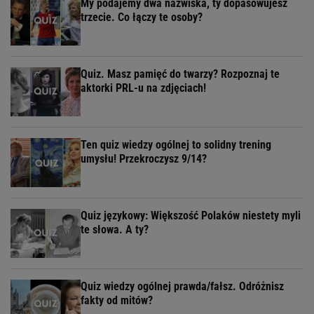
My podajemy dwa nazwiska, ty dopasowujesz
trzecie. Co łączy te osoby?
Quiz. Masz pamięć do twarzy? Rozpoznaj te
aktorki PRL-u na zdjęciach!
Ten quiz wiedzy ogólnej to solidny trening
umysłu! Przekroczysz 9/14?
Quiz językowy: Większość Polaków niestety myli
te słowa. A ty?
Quiz wiedzy ogólnej prawda/fałsz. Odróżnisz
fakty od mitów?