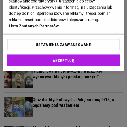
skanowanie charakterystyki urządzenia do celów
identyfikacji. Przechowywanie informacji na urządzeniu lub
Żyłeś w PRL-u? Sprawdź w naszym quizie, czy
dostęp do nich. Spersonalizowane reklamy i treści, pomiar
pamiętasz te programy
reklam i treści, badnie odbiorców i ulepszanie usług.
Lista Zaufanych Partnerów
Geograficzny quiz wyłoni ekspertów. Tylko 30% z
USTAWIENIA ZAAWANSOWANE
was zdobywa komplet!
AKCEPTUJĘ
Niemen, Jantar, Krawczyk? Wiesz, kto
wykonywał klasyki polskiej muzyki?
Quiz dla błyskotliwych. Pobij średnią 9/15, a
będziemy pod wrażeniem