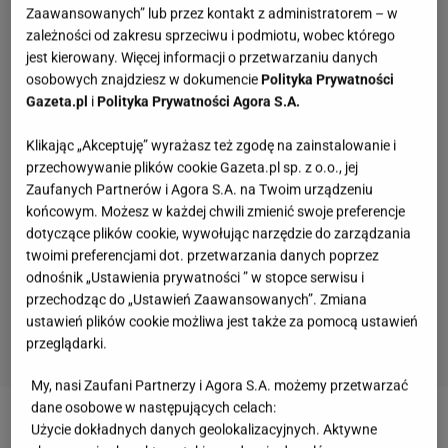
Zaawansowanych” lub przez kontakt z administratorem – w
zależności od zakresu sprzeciwu i podmiotu, wobec którego
jest kierowany. Więcej informacji o przetwarzaniu danych
osobowych znajdziesz w dokumencie
Polityka Prywatności
Gazeta.pl
i
Polityka Prywatności Agora S.A.
Klikając „Akceptuję” wyrażasz też zgodę na zainstalowanie i
przechowywanie plików cookie Gazeta.pl sp. z o.o., jej
Zaufanych Partnerów i Agora S.A. na Twoim urządzeniu
końcowym. Możesz w każdej chwili zmienić swoje preferencje
dotyczące plików cookie, wywołując narzędzie do zarządzania
twoimi preferencjami dot. przetwarzania danych poprzez
odnośnik „Ustawienia prywatności ” w stopce serwisu i
przechodząc do „Ustawień Zaawansowanych”. Zmiana
ustawień plików cookie możliwa jest także za pomocą ustawień
przeglądarki.
My, nasi Zaufani Partnerzy i Agora S.A. możemy przetwarzać
Quiz - o tych zawodach nawet nie słyszałeś.
dane osobowe w następujących celach:
Wiesz, kim był retman?
Użycie dokładnych danych geolokalizacyjnych. Aktywne