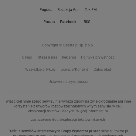
Pogoda
Redakcja G.pl
Tok.FM
Poczta
Facebook
RSS
Copyright © Gazeta.pl sp. z o.o.
O Nas
Staże u nas
Reklama
Polityka prywatności
Wszystkie artykuły
Licencje/Kontent
Zgłoś błąd
Ustawienia prywatności
Właściciel niniejszego serwisu nie wyraża zgody na zwielokrotnianie ani inne
korzystanie z utworów rozpowszechnionych w tym serwisie, w celu
eksploracji tekstów i danych. Więcej informacji w
zastrzeżeniu dot. eksploracji tekstów i danych
Treści z
serwisów internetowych Grupy Wyborcza.pl
oraz serwisu tokfm.pl