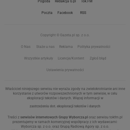
Pogoda
Redakcja G.pl
Tok.FM
Poczta
Facebook
RSS
Copyright © Gazeta.pl sp. z o.o.
O Nas
Staże u nas
Reklama
Polityka prywatności
Wszystkie artykuły
Licencje/Kontent
Zgłoś błąd
Ustawienia prywatności
Właściciel niniejszego serwisu nie wyraża zgody na zwielokrotnianie ani inne
korzystanie z utworów rozpowszechnionych w tym serwisie, w celu
eksploracji tekstów i danych. Więcej informacji w
zastrzeżeniu dot. eksploracji tekstów i danych
Treści z
serwisów internetowych Grupy Wyborcza.pl
oraz serwisu tokfm.pl
prezentujemy w ramach komercyjnej współpracy z ich wydawcami:
Wyborcza sp. z o.o. oraz Grupą Radiową Agory sp. z o.o.