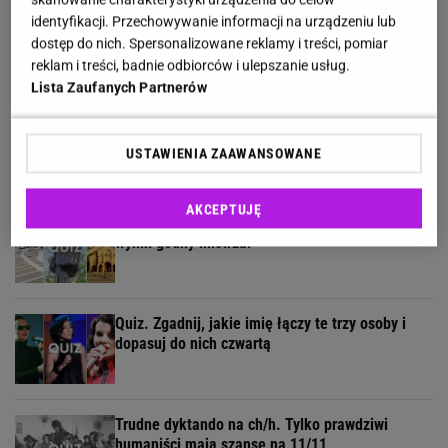
Quiz - te wieczorynki pamiętają tylko wychowani
identyfikacji. Przechowywanie informacji na urządzeniu lub
w PRL-u! A ty?
dostęp do nich. Spersonalizowane reklamy i treści, pomiar
reklam i treści, badnie odbiorców i ulepszanie usług.
Lista Zaufanych Partnerów
5 kategorii, 5 pytań. Rozwiąż quiz wiedzy
ogólnej dla wybitnych!
USTAWIENIA ZAAWANSOWANE
AKCEPTUJĘ
Quiz geograficzny dla bystrzaków. 7/11 to już
wynik godny mistrza!
Quiz. Zgadnij, jakie imię łączy te trzy osoby i
dopasuj do nich czwartą
Trudne dyktando na ch/h. Tylko prawdziwi
humaniści mają szansę na 11/11