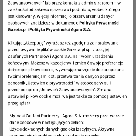
Zaawansowanych” lub przez kontakt z administratorem – w
zależności od zakresu sprzeciwu i podmiotu, wobec którego
jest kierowany. Więcej informacji o przetwarzaniu danych
osobowych znajdziesz w dokumencie
Polityka Prywatności
Gazeta.pl
i
Polityka Prywatności Agora S.A.
Klikając „Akceptuję” wyrażasz też zgodę na zainstalowanie i
przechowywanie plików cookie Gazeta.pl sp. z o.o., jej
Zaufanych Partnerów i Agora S.A. na Twoim urządzeniu
końcowym. Możesz w każdej chwili zmienić swoje preferencje
dotyczące plików cookie, wywołując narzędzie do zarządzania
twoimi preferencjami dot. przetwarzania danych poprzez
odnośnik „Ustawienia prywatności ” w stopce serwisu i
przechodząc do „Ustawień Zaawansowanych”. Zmiana
ustawień plików cookie możliwa jest także za pomocą ustawień
przeglądarki.
Ekstremalny quiz wiedzy zdemaskuje leserów.
My, nasi Zaufani Partnerzy i Agora S.A. możemy przetwarzać
Podołają tylko najlepsi!
dane osobowe w następujących celach:
Użycie dokładnych danych geolokalizacyjnych. Aktywne
skanowanie charakterystyki urządzenia do celów