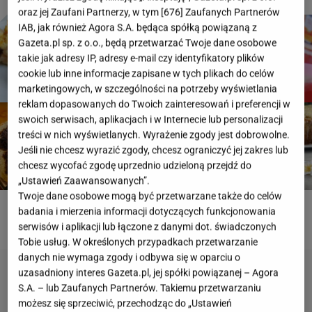
oraz jej Zaufani Partnerzy, w tym [
676
] Zaufanych Partnerów
IAB, jak również Agora S.A. będąca spółką powiązaną z
Gazeta.pl sp. z o.o., będą przetwarzać Twoje dane osobowe
takie jak adresy IP, adresy e-mail czy identyfikatory plików
cookie lub inne informacje zapisane w tych plikach do celów
marketingowych, w szczególności na potrzeby wyświetlania
reklam dopasowanych do Twoich zainteresowań i preferencji w
swoich serwisach, aplikacjach i w Internecie lub personalizacji
treści w nich wyświetlanych. Wyrażenie zgody jest dobrowolne.
Jeśli nie chcesz wyrazić zgody, chcesz ograniczyć jej zakres lub
chcesz wycofać zgodę uprzednio udzieloną przejdź do
„Ustawień Zaawansowanych”.
Twoje dane osobowe mogą być przetwarzane także do celów
badania i mierzenia informacji dotyczących funkcjonowania
ROZWIĄŻ PSYCHOTEST
serwisów i aplikacji lub łączone z danymi dot. świadczonych
Tobie usług. W określonych przypadkach przetwarzanie
danych nie wymaga zgody i odbywa się w oparciu o
uzasadniony interes Gazeta.pl, jej spółki powiązanej – Agora
S.A. – lub Zaufanych Partnerów. Takiemu przetwarzaniu
możesz się sprzeciwić, przechodząc do „Ustawień