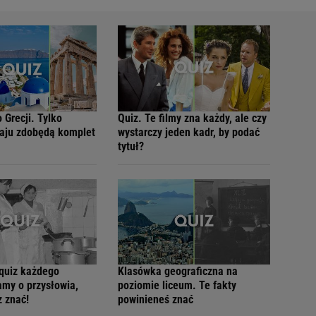
o Grecji. Tylko
Quiz. Te filmy zna każdy, ale czy
raju zdobędą komplet
wystarczy jeden kadr, by podać
tytuł?
 quiz każdego
Klasówka geograficzna na
amy o przysłowia,
poziomie liceum. Te fakty
z znać!
powinieneś znać