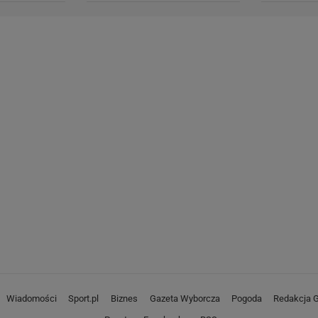
Wiadomości
Sport.pl
Biznes
Gazeta Wyborcza
Pogoda
Redakcja G