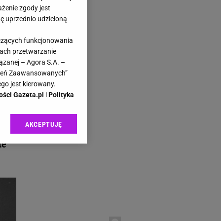
ażenie zgody jest
dę uprzednio udzieloną
yczących funkcjonowania
kach przetwarzanie
.pl
ązanej – Agora S.A. –
awień Zaawansowanych”
go jest kierowany.
ości Gazeta.pl
i
Polityka
AKCEPTUJĘ
l sp. z o.o., jej
ić swoje preferencje
te
arzania danych poprzez
ych”. Zmiana ustawień
ach:
 celów identyfikacji.
omiar reklam i treści,