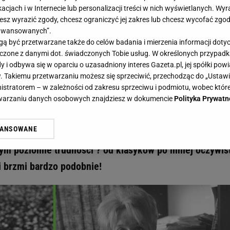
acjach i w Internecie lub personalizacji treści w nich wyświetlanych. Wyr
cesz wyrazić zgody, chcesz ograniczyć jej zakres lub chcesz wycofać zgo
aawansowanych”.
 być przetwarzane także do celów badania i mierzenia informacji dot
 łączone z danymi dot. świadczonych Tobie usług. W określonych przypad
ysłowiach. Dokończ podane frazy i zgarnij 25 punktów! Uda się to nielicznym - Gazeta
i odbywa się w oparciu o uzasadniony interes Gazeta.pl, jej spółki powi
ch przysłowiach. Dokończ podane
. Takiemu przetwarzaniu możesz się sprzeciwić, przechodząc do „Ust
nistratorem – w zależności od zakresu sprzeciwu i podmiotu, wobec które
nktów! Uda się to nielicznym
etwarzaniu danych osobowych znajdziesz w dokumencie
Polityka Prywatn
WANSOWANE
uiz sprawdzi twoją znajomość dawnych powiedzeń.
żasz też zgodę na zainstalowanie i przechowywanie plików cookie Gazeta.p
gora S.A. na Twoim urządzeniu końcowym. Możesz w każdej chwili zmien
ym poziomie trudności ? od klasyków po mniej oczywis
 wywołując narzędzie do zarządzania twoimi preferencjami dot. przetw
i brzmi bardzo podobnie!
ywatności ” w stopce serwisu i przechodząc do „Ustawień Zaawansowan
st także za pomocą ustawień przeglądarki.
rzy i Agora S.A. możemy przetwarzać dane osobowe w następujących cel
 geolokalizacyjnych. Aktywne skanowanie charakterystyki urządzenia do
 na urządzeniu lub dostęp do nich. Spersonalizowane reklamy i treści, p