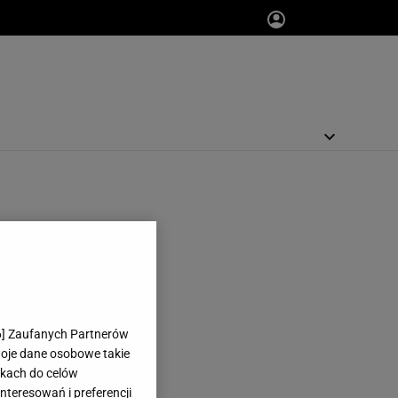
6
] Zaufanych Partnerów
woje dane osobowe takie
likach do celów
teresowań i preferencji