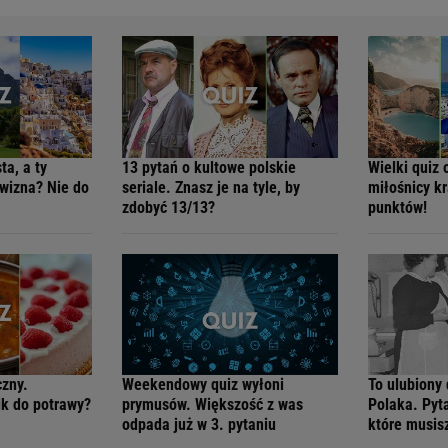
ta, a ty
13 pytań o kultowe polskie
Wielki quiz 
twizna? Nie do
seriale. Znasz je na tyle, by
miłośnicy k
zdobyć 13/13?
punktów!
czny.
Weekendowy quiz wyłoni
To ulubiony
ik do potrawy?
prymusów. Większość z was
Polaka. Pyt
odpada już w 3. pytaniu
które musis