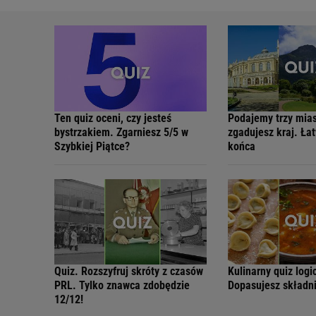
Ten quiz oceni, czy jesteś
Podajemy trzy mias
bystrzakiem. Zgarniesz 5/5 w
zgadujesz kraj. Ła
Szybkiej Piątce?
końca
Quiz. Rozszyfruj skróty z czasów
Kulinarny quiz logi
PRL. Tylko znawca zdobędzie
Dopasujesz składn
12/12!