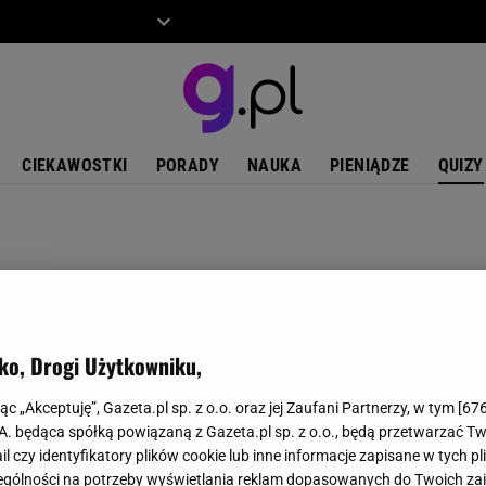
ZIECKO
MOTO
CIEKAWOSTKI
PORADY
NAUKA
PIENIĄDZE
QUIZY
ko, Drogi Użytkowniku,
jąc „Akceptuję”, Gazeta.pl sp. z o.o. oraz jej Zaufani Partnerzy, w tym [
67
.A. będąca spółką powiązaną z Gazeta.pl sp. z o.o., będą przetwarzać T
ail czy identyfikatory plików cookie lub inne informacje zapisane w tych p
gólności na potrzeby wyświetlania reklam dopasowanych do Twoich zain