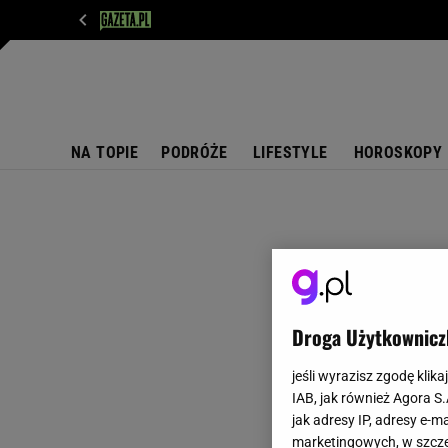
WIADOMOŚCI
NEXT
SPORT
PLOTEK
D
NA TOPIE
PODRÓŻE
LIFESTYLE
HOROSKOPY
Droga Użytkownicz
jeśli wyrazisz zgodę klika
IAB, jak również Agora S
jak adresy IP, adresy e-m
marketingowych, w szcze