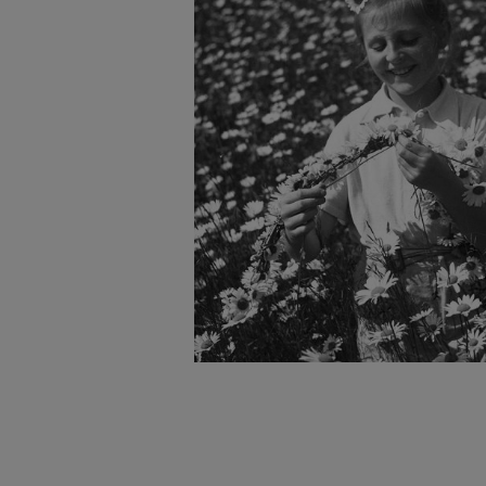
badnie odbiorców i uleps