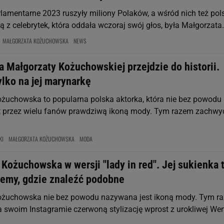
lamentarne 2023 ruszyły miliony Polaków, a wśród nich też pol
 z celebrytek, która oddała wczoraj swój głos, była Małgorzata.
MAŁGORZATA KOŻUCHOWSKA
NEWS
ja Małgorzaty Kożuchowskiej przejdzie do historii.
ylko na jej marynarkę
żuchowska to popularna polska aktorka, która nie bez powodu
 przez wielu fanów prawdziwą ikoną mody. Tym razem zachwyc
KI
MAŁGORZATA KOŻUCHOWSKA
MODA
Kożuchowska w wersji "lady in red". Jej sukienka 
iemy, gdzie znaleźć podobne
ożuchowska nie bez powodu nazywana jest ikoną mody. Tym r
a swoim Instagramie czerwoną stylizację wprost z urokliwej Wen