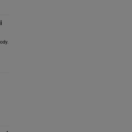
i
ody.