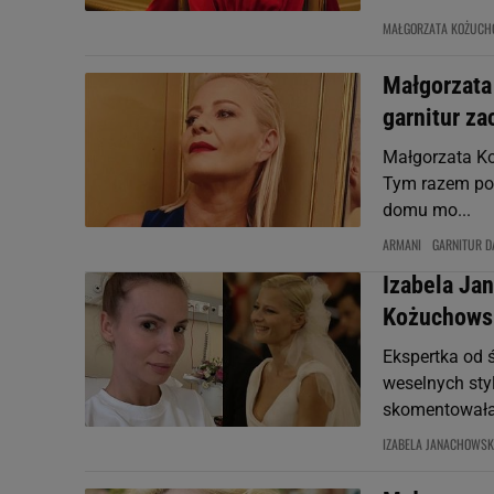
MAŁGORZATA KOŻUC
Małgorzata
garnitur z
Małgorzata Ko
Tym razem pob
domu mo...
ARMANI
GARNITUR D
Izabela Ja
Kożuchowski
Ekspertka od 
weselnych sty
skomentowała.
IZABELA JANACHOWS