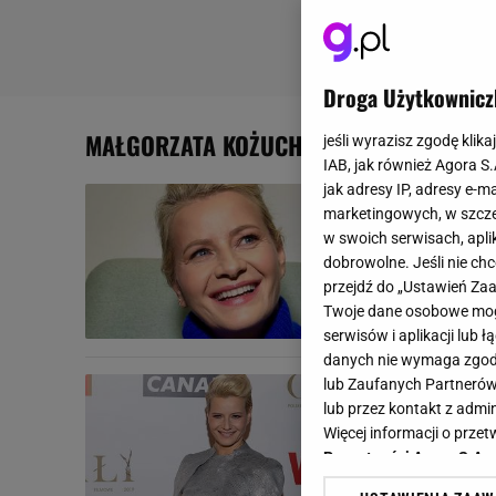
Droga Użytkownicz
MAŁGORZATA KOŻUCHOWSKA
jeśli wyrazisz zgodę klika
IAB, jak również Agora S
jak adresy IP, adresy e-m
Polki pozby
marketingowych, w szcze
Małgorzaty
w swoich serwisach, aplik
dobrowolne. Jeśli nie ch
Kreacje Małgo
przejdź do „Ustawień Z
wzbudzają zac
Twoje dane osobowe mogą
LIFESTYLE
MAŁGORZ
serwisów i aplikacji lub
danych nie wymaga zgody 
Wiemy, po 
lub Zaufanych Partnerów
lub przez kontakt z admi
Sukienka j
Więcej informacji o prz
Prywatności Agora S.A.
Stylizacje Ma
wiadomo, po k