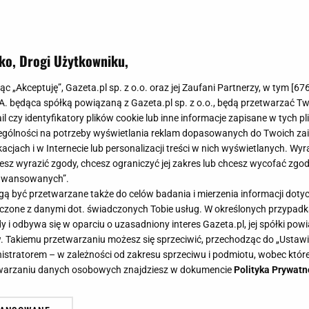
ko, Drogi Użytkowniku,
jąc „Akceptuję”, Gazeta.pl sp. z o.o. oraz jej Zaufani Partnerzy, w tym [
67
.A. będąca spółką powiązaną z Gazeta.pl sp. z o.o., będą przetwarzać T
ail czy identyfikatory plików cookie lub inne informacje zapisane w tych p
wają się legginsów na rzecz spodni w stylu
gólności na potrzeby wyświetlania reklam dopasowanych do Twoich zain
 Kożuchowskiej. Hit zimy 2024
acjach i w Internecie lub personalizacji treści w nich wyświetlanych. Wyr
cesz wyrazić zgody, chcesz ograniczyć jej zakres lub chcesz wycofać zgo
rzaty Kożuchowskiej są zawsze idealnie dobrane i nierzadko
aawansowanych”.
hwyt internautów. Choć aktorka najczęściej stawia na elegancki
 być przetwarzane także do celów badania i mierzenia informacji dot
ATA KOŻUCHOWSKA
MODA
TRENDY
 łączone z danymi dot. świadczonych Tobie usług. W określonych przypad
i odbywa się w oparciu o uzasadniony interes Gazeta.pl, jej spółki powi
kim Małgorzata Kożuchowska ma wyczucie stylu.
. Takiemu przetwarzaniu możesz się sprzeciwić, przechodząc do „Ust
nistratorem – w zależności od zakresu sprzeciwu i podmiotu, wobec które
ej mamy zachwyca internautki
etwarzaniu danych osobowych znajdziesz w dokumencie
Polityka Prywatn
łgorzaty Kożuchowskiej są zawsze idealnie dobrane. Teraz już
im aktorka ma taki gust. Właśnie opublikowała na Instagramie