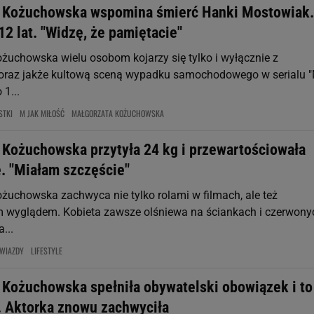
 Kożuchowska wspomina śmierć Hanki Mostowiak.
12 lat. "Widzę, że pamiętacie"
żuchowska wielu osobom kojarzy się tylko i wyłącznie z
oraz jakże kultową sceną wypadku samochodowego w serialu 
 1...
STKI
M JAK MIŁOŚĆ
MAŁGORZATA KOŻUCHOWSKA
 Kożuchowska przytyła 24 kg i przewartościowała
e. "Miałam szczęście"
żuchowska zachwyca nie tylko rolami w filmach, ale też
m wyglądem. Kobieta zawsze olśniewa na ściankach i czerwony
...
WIAZDY
LIFESTYLE
 Kożuchowska spełniła obywatelski obowiązek i to
u. Aktorka znowu zachwyciła