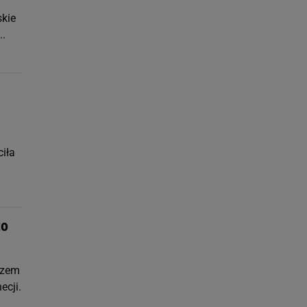
skie
..
iła
to
azem
ecji.