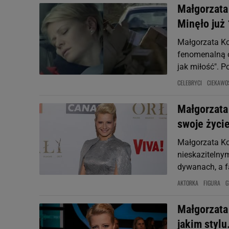
Małgorzata
Minęło już 
Małgorzata Ko
fenomenalną 
jak miłość". Po
CELEBRYCI
CIEKAWO
Małgorzata
swoje życi
Małgorzata Ko
nieskazitelny
dywanach, a fa
AKTORKA
FIGURA
G
Małgorzata
jakim styl