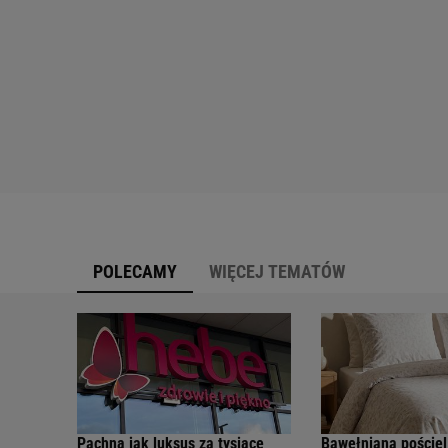
POLECAMY
WIĘCEJ TEMATÓW
Pachną jak luksus za tysiące
Bawełniana pościel