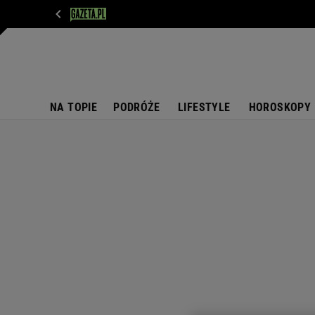
WIADOMOŚCI
NEXT
SPORT
PLOTEK
D
NA TOPIE
PODRÓŻE
LIFESTYLE
HOROSKOPY