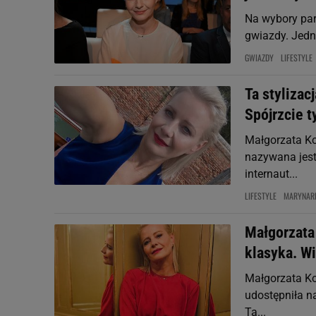
Na wybory par
gwiazdy. Jedną
GWIAZDY
LIFESTYLE
Ta stylizac
Spójrzcie t
Małgorzata Ko
nazywana jest
internaut...
LIFESTYLE
MARYNAR
Małgorzata 
klasyka. W
Małgorzata K
udostępniła n
Ta...