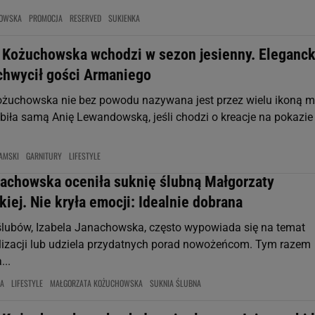
HOWSKA
PROMOCJA
RESERVED
SUKIENKA
 Kożuchowska wchodzi w sezon jesienny. Eleganck
achwycił gości Armaniego
żuchowska nie bez powodu nazywana jest przez wielu ikoną m
iła samą Anię Lewandowską, jeśli chodzi o kreacje na pokazie
AMSKI
GARNITURY
LIFESTYLE
nachowska oceniła suknię ślubną Małgorzaty
ej. Nie kryła emocji: Idealnie dobrana
ślubów, Izabela Janachowska, często wypowiada się na temat
lizacji lub udziela przydatnych porad nowożeńcom. Tym razem
..
KA
LIFESTYLE
MAŁGORZATA KOŻUCHOWSKA
SUKNIA ŚLUBNA