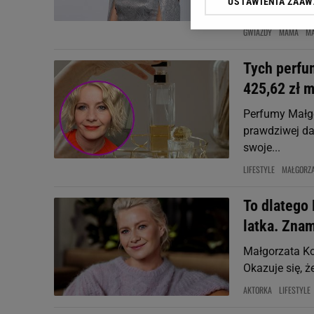
USTAWIENIA ZAA
Klikając „Akceptuję” wyra
wzruszają...
Zaufanych Partnerów i A
GWIAZDY
MAMA
MA
dotyczące plików cookie,
odnośnik „Ustawienia pr
Tych perfu
plików cookie możliwa je
425,62 zł m
My, nasi Zaufani Partne
Użycie dokładnych danych
Perfumy Małgo
Przechowywanie informacji
prawdziwej dam
badnie odbiorców i uleps
swoje...
LIFESTYLE
MAŁGORZ
To dlatego
latka. Znam
Małgorzata Ko
Okazuje się, 
AKTORKA
LIFESTYLE