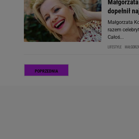
Małgorzata
dopełnił n
Małgorzata K
razem celebryt
Całoś...
LIFESTYLE
MAŁGORZ
POPRZEDNIA