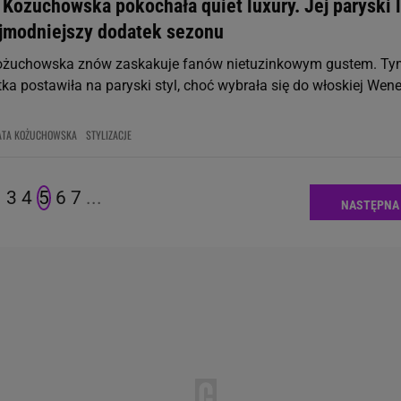
 Kożuchowska pokochała quiet luxury. Jej paryski 
ajmodniejszy dodatek sezonu
ożuchowska znów zaskakuje fanów nietuzinkowym gustem. Ty
ka postawiła na paryski styl, choć wybrała się do włoskiej Wenec
ATA KOŻUCHOWSKA
STYLIZACJE
3
4
5
6
7
...
NASTĘPNA