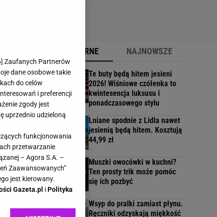
POPULARNE
NAJNOWSZE
6
] Zaufanych Partnerów
woje dane osobowe takie
Te buty będą hitem jesieni
likach do celów
2026! Wiśniowe czółenka to
kwintesencja luksusu i
teresowań i preferencji
ponadczasowego stylu
ażenie zgody jest
dę uprzednio udzieloną
Lniane spodnie z Lidla nawet
e...
jesienią będą hitem. Kosztują
yczących funkcjonowania
44,99 zł
kach przetwarzanie
ązanej – Agora S.A. –
Muszki owocówki w kuchni?
awień Zaawansowanych”
Ten prosty trik może pomóc
go jest kierowany.
się ich pozbyć
ości Gazeta.pl
i
Polityka
Wsyp do pralki zamiast płynu.
Ręczniki odzyskają miękkość