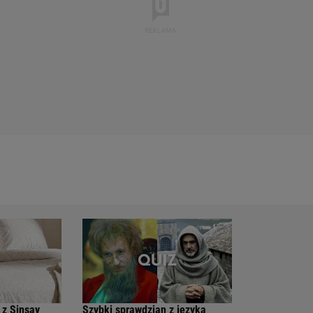
 z Sinsay
Szybki sprawdzian z języka