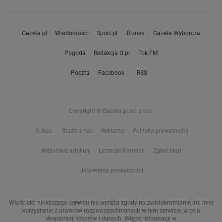
Gazeta.pl
Wiadomości
Sport.pl
Biznes
Gazeta Wyborcza
Pogoda
Redakcja G.pl
Tok.FM
Poczta
Facebook
RSS
Copyright © Gazeta.pl sp. z o.o.
O Nas
Staże u nas
Reklama
Polityka prywatności
Wszystkie artykuły
Licencje/Kontent
Zgłoś błąd
Ustawienia prywatności
Właściciel niniejszego serwisu nie wyraża zgody na zwielokrotnianie ani inne
korzystanie z utworów rozpowszechnionych w tym serwisie, w celu
eksploracji tekstów i danych. Więcej informacji w