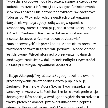
Twoje dane osobowe mogą być przetwarzane także do celów
Sprawdź najlepsze pomysły na ładne i
badania i mierzenia informacji dotyczących funkcjonowania
praktyczne upominki
serwisów i aplikacji lub łączone z danymi dot. świadczonych
DZIEŃ MATKI
MAMA
MATKA
PREZENTY
Tobie usług. W określonych przypadkach przetwarzanie
danych nie wymaga zgody i odbywa się w oparciu o
Nie uwierzycie, kim jest mama Sanah. Teraz to
uzasadniony interes Gazeta.pl, jej spółki powiązanej – Agora
już żadna tajemnica. Dobre serce artystka ma
S.A. – lub Zaufanych Partnerów. Takiemu przetwarzaniu
we krwi
możesz się sprzeciwić, przechodząc do „Ustawień
MAMA
NEWS
SANAH
ZAWÓD
Zaawansowanych” lub przez kontakt z administratorem – w
zależności od zakresu sprzeciwu i podmiotu, wobec którego
Wiemy, po kim Małgorzata Kożuchowska ma
jest kierowany. Więcej informacji o przetwarzaniu danych
wyczucie stylu. Sukienka jej mamy zachwyca
internautki
osobowych znajdziesz w dokumencie
Polityka Prywatności
Gazeta.pl
i
Polityka Prywatności Agora S.A.
GWIAZDY
MAMA
MAŁGORZATA KOŻUCHOWSKA
MODA
Klikając „Akceptuję” wyrażasz też zgodę na zainstalowanie i
Blake Lively jest jedną z najlepiej ubranych
przechowywanie plików cookie Gazeta.pl sp. z o.o., jej
gwiazd. Zdradziła, dlaczego nie ma stylistki
Zaufanych Partnerów i Agora S.A. na Twoim urządzeniu
BLAKE LIVELY
GWIAZDY
LIFESTYLE
MAMA
końcowym. Możesz w każdej chwili zmienić swoje preferencje
dotyczące plików cookie, wywołując narzędzie do zarządzania
Victoria Beckham o tym, jak ubierać się na
twoimi preferencjami dot. przetwarzania danych poprzez
wesele jako mama. Zapomnij o garsonkach i
odnośnik „Ustawienia prywatności ” w stopce serwisu i