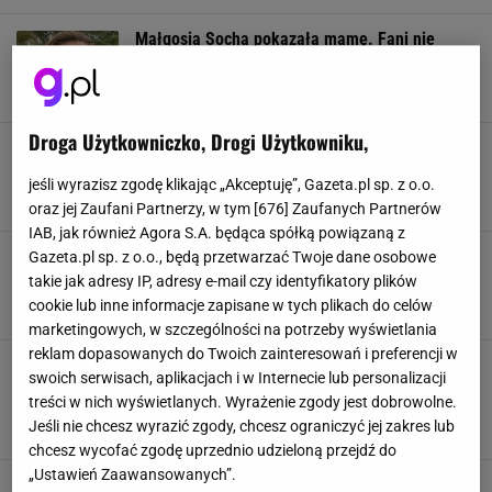
Małgosia Socha pokazała mamę. Fani nie
mogą wyjść z podziwu. "Jak dwie krople"
AKTORKA
GWIAZDA
LIFESTYLE
MAMA
Droga Użytkowniczko, Drogi Użytkowniku,
Śmieszne życzenia na Dzień Mamy. Dodaj do
tego wyjątkowego dnia kapkę dobrego humoru
jeśli wyrazisz zgodę klikając „Akceptuję”, Gazeta.pl sp. z o.o.
DZIEŃ MATKI
MAMA
WIERSZYKI
ŻYCZENIA
oraz jej Zaufani Partnerzy, w tym [
676
] Zaufanych Partnerów
IAB, jak również Agora S.A. będąca spółką powiązaną z
Piękne życzenia na Dzień Matki. Tak sprawisz,
Gazeta.pl sp. z o.o., będą przetwarzać Twoje dane osobowe
że nawet słowa będą dla niej wyjątkowe
takie jak adresy IP, adresy e-mail czy identyfikatory plików
DZIEŃ MATKI
MAMA
MATKA
WIERSZYKI
cookie lub inne informacje zapisane w tych plikach do celów
marketingowych, w szczególności na potrzeby wyświetlania
reklam dopasowanych do Twoich zainteresowań i preferencji w
Co kupić na Dzień Matki? Zachwyć ukochaną
swoich serwisach, aplikacjach i w Internecie lub personalizacji
mamę oryginalną, indywidualnie dopasowaną
treści w nich wyświetlanych. Wyrażenie zgody jest dobrowolne.
biżuterią
Jeśli nie chcesz wyrazić zgody, chcesz ograniczyć jej zakres lub
BIŻUTERIA
DZIEŃ MATKI
LIFESTYLE
MAMA
chcesz wycofać zgodę uprzednio udzieloną przejdź do
„Ustawień Zaawansowanych”.
Wybieramy prezent na Dzień Matki 2024.