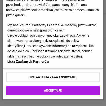
załóż halkę
przechodząc do „Ustawień Zaawansowanych”. Zmiana
MAMA
MODA
SUKIENKI
TRENDY
ustawień plików cookie możliwa jest także za pomocą ustawień
przeglądarki.
1
2
My, nasi Zaufani Partnerzy i Agora S.A. możemy przetwarzać
NASTĘPNA
dane osobowe w następujących celach:
Użycie dokładnych danych geolokalizacyjnych. Aktywne
skanowanie charakterystyki urządzenia do celów
identyfikacji. Przechowywanie informacji na urządzeniu lub
dostęp do nich. Spersonalizowane reklamy i treści, pomiar
reklam i treści, badnie odbiorców i ulepszanie usług.
Lista Zaufanych Partnerów
USTAWIENIA ZAAWANSOWANE
AKCEPTUJĘ