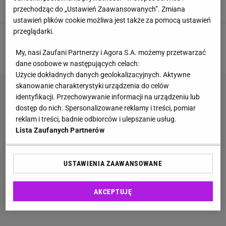
MIESZKANIE
NEWS
NIERUCHOMOŚCI
SENIORZY
przechodząc do „Ustawień Zaawansowanych”. Zmiana
ustawień plików cookie możliwa jest także za pomocą ustawień
przeglądarki.
1
2
3
4
5
NASTĘPNA
My, nasi Zaufani Partnerzy i Agora S.A. możemy przetwarzać
dane osobowe w następujących celach:
Użycie dokładnych danych geolokalizacyjnych. Aktywne
skanowanie charakterystyki urządzenia do celów
identyfikacji. Przechowywanie informacji na urządzeniu lub
dostęp do nich. Spersonalizowane reklamy i treści, pomiar
reklam i treści, badnie odbiorców i ulepszanie usług.
Lista Zaufanych Partnerów
USTAWIENIA ZAAWANSOWANE
AKCEPTUJĘ