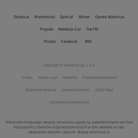
Gazeta.pl
Wiadomości
Sport.pl
Biznes
Gazeta Wyborcza
Pogoda
Redakcja G.pl
Tok.FM
Poczta
Facebook
RSS
Copyright © Gazeta.pl sp. z o.o.
O Nas
Staże u nas
Reklama
Polityka prywatności
Wszystkie artykuły
Licencje/Kontent
Zgłoś błąd
Ustawienia prywatności
Właściciel niniejszego serwisu nie wyraża zgody na zwielokrotnianie ani inne
korzystanie z utworów rozpowszechnionych w tym serwisie, w celu
eksploracji tekstów i danych. Więcej informacji w