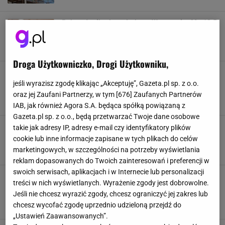
Pokazał mikrokawalerkę w Warszawie. Ma 10,5
mkw. Internauci: Brak kręgosłupa moralnego
CENY
MIESZKANIE
NIERUCHOMOŚCI
WARSZAWA
Droga Użytkowniczko, Drogi Użytkowniku,
Ile trzeba zarabiać, żeby dostać kredyt na
mieszkanie? Single mają nikłe szanse
jeśli wyrazisz zgodę klikając „Akceptuję”, Gazeta.pl sp. z o.o.
KREDYT MIESZKANIOWY
MIESZKANIE
NIERUCHOMOŚCI
oraz jej Zaufani Partnerzy, w tym [
676
] Zaufanych Partnerów
PIENIĄDZE
IAB, jak również Agora S.A. będąca spółką powiązaną z
Gazeta.pl sp. z o.o., będą przetwarzać Twoje dane osobowe
Wojsko sprzedaje mieszkania w Warszawie.
takie jak adresy IP, adresy e-mail czy identyfikatory plików
Kusi niskimi cenami i lokalizacją
cookie lub inne informacje zapisane w tych plikach do celów
CENY
MIESZKANIE
NIERUCHOMOŚCI
PIENIĄDZE
marketingowych, w szczególności na potrzeby wyświetlania
reklam dopasowanych do Twoich zainteresowań i preferencji w
swoich serwisach, aplikacjach i w Internecie lub personalizacji
Po mieszkania tylko do tego miasta. Ceny są
treści w nich wyświetlanych. Wyrażenie zgody jest dobrowolne.
najniższe w całej Polsce
Jeśli nie chcesz wyrazić zgody, chcesz ograniczyć jej zakres lub
MIESZKANIE
NIERUCHOMOŚCI
PIENIĄDZE
chcesz wycofać zgodę uprzednio udzieloną przejdź do
RYNEK NIERUCHOMOŚCI
„Ustawień Zaawansowanych”.