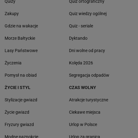
Quizy
Quiz ortograficzny
Zakupy
Quiz wiedzy ogólnej
Gdzie na wakacje
Quiz - seriale
Morze Bałtyckie
Dyktando
Lasy Państwowe
Dni wolne od pracy
Życzenia
Kolęda 2026
Pomysł na obiad
Segregacja odpadów
ŻYCIE I STYL
CZAS WOLNY
Stylizacje gwiazd
Atrakcje turystyczne
Życie gwiazd
Ciekawe miejsca
Fryzury gwiazd
Urlop w Polsce
Modne paznokcie
Urlop za granicą