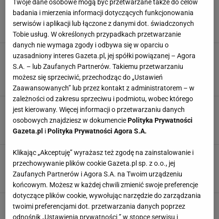
Twoje dane osobowe mogą być przetwarzane także do celów
Nawet 1,8 tys. zł miesięcznie na mieszkanie.
badania i mierzenia informacji dotyczących funkcjonowania
Uprawnionych jest wielu
serwisów i aplikacji lub łączone z danymi dot. świadczonych
MIESZKANIE
NIERUCHOMOŚCI
PIENIĄDZE
ŚWIADCZENIA
Tobie usług. W określonych przypadkach przetwarzanie
danych nie wymaga zgody i odbywa się w oparciu o
Tylko dwa zwierzaki na mieszkanie.
uzasadniony interes Gazeta.pl, jej spółki powiązanej – Agora
Spółdzielnia zmieniła regulamin. "Przecież nie
S.A. – lub Zaufanych Partnerów. Takiemu przetwarzaniu
oddam jednego"
możesz się sprzeciwić, przechodząc do „Ustawień
MIESZKANIE
NEWS
PSY
WROCŁAW
Zaawansowanych” lub przez kontakt z administratorem – w
zależności od zakresu sprzeciwu i podmiotu, wobec którego
Zamienili dom na mieszkanie przy szpitalu.
jest kierowany. Więcej informacji o przetwarzaniu danych
Wydali krocie. I tak wylądują na bruku
osobowych znajdziesz w dokumencie
Polityka Prywatności
CHOROBA
MIESZKANIE
NEWS
NIERUCHOMOŚCI
Gazeta.pl
i
Polityka Prywatności Agora S.A.
Klikając „Akceptuję” wyrażasz też zgodę na zainstalowanie i
Kiedy rozpocznie się sezon grzewczy? Tyle
przechowywanie plików cookie Gazeta.pl sp. z o.o., jej
zapłacimy w tym roku za ogrzewanie
Zaufanych Partnerów i Agora S.A. na Twoim urządzeniu
MIESZKANIE
OGRZEWANIE
PIENIĄDZE
SEZON GRZEWCZY
końcowym. Możesz w każdej chwili zmienić swoje preferencje
dotyczące plików cookie, wywołując narzędzie do zarządzania
Milion "więźniów czwartego piętra". To cichy
twoimi preferencjami dot. przetwarzania danych poprzez
dramat polskich seniorów
odnośnik „Ustawienia prywatności ” w stopce serwisu i