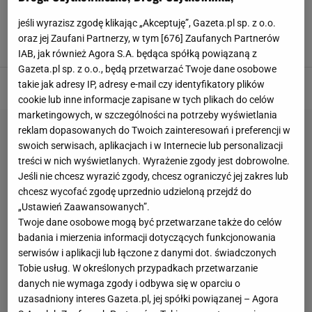
Barson upolowałam za 49 zł. Cudeńka też w
Reserved i CCC
jeśli wyrazisz zgodę klikając „Akceptuję”, Gazeta.pl sp. z o.o.
CLARA BARSON
MOKASYNY
MOKASYNY CLARA BARSON
oraz jej Zaufani Partnerzy, w tym [
676
] Zaufanych Partnerów
MOKASYNY DAMSKIE
IAB, jak również Agora S.A. będąca spółką powiązaną z
Gazeta.pl sp. z o.o., będą przetwarzać Twoje dane osobowe
takie jak adresy IP, adresy e-mail czy identyfikatory plików
cookie lub inne informacje zapisane w tych plikach do celów
marketingowych, w szczególności na potrzeby wyświetlania
reklam dopasowanych do Twoich zainteresowań i preferencji w
swoich serwisach, aplikacjach i w Internecie lub personalizacji
treści w nich wyświetlanych. Wyrażenie zgody jest dobrowolne.
Jeśli nie chcesz wyrazić zgody, chcesz ograniczyć jej zakres lub
chcesz wycofać zgodę uprzednio udzieloną przejdź do
„Ustawień Zaawansowanych”.
Twoje dane osobowe mogą być przetwarzane także do celów
badania i mierzenia informacji dotyczących funkcjonowania
serwisów i aplikacji lub łączone z danymi dot. świadczonych
Tobie usług. W określonych przypadkach przetwarzanie
danych nie wymaga zgody i odbywa się w oparciu o
uzasadniony interes Gazeta.pl, jej spółki powiązanej – Agora