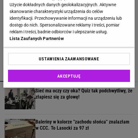
Użycie dokładnych danych geolokalizacyjnych. Aktywne
Lniane spodnie z Lidla nawet jesienią będą
skanowanie charakterystyki urządzenia do celów
hitem. Kosztują 44,99 zł
identyfikacji. Przechowywanie informacji na urządzeniu lub
dostęp do nich. Spersonalizowane reklamy i treści, pomiar
reklam i treści, badnie odbiorców i ulepszanie usług.
To cięcie podbija salony w Londynie - smooth
Lista Zaufanych Partnerów
bob to hit na jesień
USTAWIENIA ZAAWANSOWANE
POLECAMY
WIĘCEJ TEMATÓW
AKCEPTUJĘ
Sieć ma oczy czy oka? Quiz tak podchwytliwy, że
złapiesz się za głowę!
Baleriny w kolorze "zachodu słońca" znalazłam
w CCC. To Lasocki za 97 zł