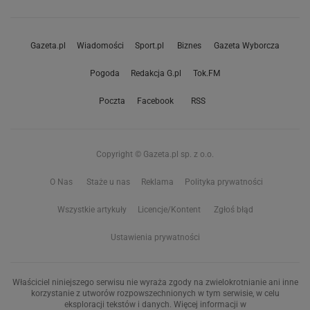
Gazeta.pl
Wiadomości
Sport.pl
Biznes
Gazeta Wyborcza
Pogoda
Redakcja G.pl
Tok.FM
Poczta
Facebook
RSS
Copyright © Gazeta.pl sp. z o.o.
O Nas
Staże u nas
Reklama
Polityka prywatności
Wszystkie artykuły
Licencje/Kontent
Zgłoś błąd
Ustawienia prywatności
Właściciel niniejszego serwisu nie wyraża zgody na zwielokrotnianie ani inne
korzystanie z utworów rozpowszechnionych w tym serwisie, w celu
eksploracji tekstów i danych. Więcej informacji w