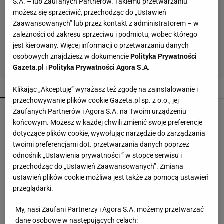
S.A. – lub Zaufanych Partnerów. Takiemu przetwarzaniu
możesz się sprzeciwić, przechodząc do „Ustawień
Zaawansowanych” lub przez kontakt z administratorem – w
zależności od zakresu sprzeciwu i podmiotu, wobec którego
jest kierowany. Więcej informacji o przetwarzaniu danych
osobowych znajdziesz w dokumencie
Polityka Prywatności
Gazeta.pl
i
Polityka Prywatności Agora S.A.
POPULARNE
NAJNOWSZE
Klikając „Akceptuję” wyrażasz też zgodę na zainstalowanie i
przechowywanie plików cookie Gazeta.pl sp. z o.o., jej
Malinowe baleriny to nowy trend na jesień 2026.
Zaufanych Partnerów i Agora S.A. na Twoim urządzeniu
CCC ma je w niskiej cenie
końcowym. Możesz w każdej chwili zmienić swoje preferencje
dotyczące plików cookie, wywołując narzędzie do zarządzania
twoimi preferencjami dot. przetwarzania danych poprzez
Soda oczyszczona to dopiero początek. Dodaj
odnośnik „Ustawienia prywatności ” w stopce serwisu i
jeszcze dwa produkty
przechodząc do „Ustawień Zaawansowanych”. Zmiana
ustawień plików cookie możliwa jest także za pomocą ustawień
przeglądarki.
Te buty będą hitem jesieni 2026! Wiśniowe
czółenka to kwintesencja luksusu i
My, nasi Zaufani Partnerzy i Agora S.A. możemy przetwarzać
ponadczasowego stylu
dane osobowe w następujących celach: