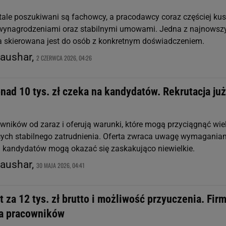
stale poszukiwani są fachowcy, a pracodawcy coraz częściej ku
 wynagrodzeniami oraz stabilnymi umowami. Jedna z najnowsz
ka skierowana jest do osób z konkretnym doświadczeniem.
raushar,
2 CZERWCA 2026, 04:26
nad 10 tys. zł czeka na kandydatów. Rekrutacja już
wników od zaraz i oferują warunki, które mogą przyciągnąć wie
ych stabilnego zatrudnienia. Oferta zwraca uwagę wymaganiam
lu kandydatów mogą okazać się zaskakująco niewielkie.
raushar,
30 MAJA 2026, 04:41
 za 12 tys. zł brutto i możliwość przyuczenia. Fir
ka pracowników