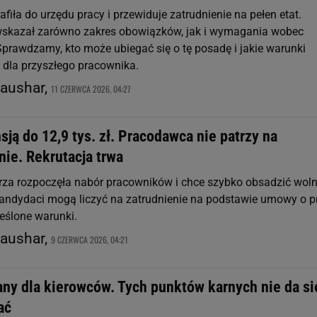
afiła do urzędu pracy i przewiduje zatrudnienie na pełen etat.
skazał zarówno zakres obowiązków, jak i wymagania wobec
prawdzamy, kto może ubiegać się o tę posadę i jakie warunki
dla przyszłego pracownika.
raushar,
11 CZERWCA 2026, 04:27
sją do 12,9 tys. zł. Pracodawca nie patrzy na
ie. Rekrutacja trwa
za rozpoczęła nabór pracowników i chce szybko obsadzić wol
andydaci mogą liczyć na zatrudnienie na podstawie umowy o p
reślone warunki.
raushar,
9 CZERWCA 2026, 04:21
ny dla kierowców. Tych punktów karnych nie da si
ać