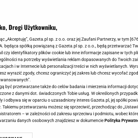
ko, Drogi Użytkowniku,
jąc „Akceptuję”, Gazeta.pl sp. z o.o. oraz jej Zaufani Partnerzy, w tym [
67
.A. będąca spółką powiązaną z Gazeta.pl sp. z o.o., będą przetwarzać T
ail czy identyfikatory plików cookie lub inne informacje zapisane w tych p
a latem nie zrujnuje budżetu. Tyle kosztuje godzin
gólności na potrzeby wyświetlania reklam dopasowanych do Twoich zain
acjach i w Internecie lub personalizacji treści w nich wyświetlanych. Wyr
cesz wyrazić zgody, chcesz ograniczyć jej zakres lub chcesz wycofać zgo
kojarzy się z wysokimi rachunkami za prąd, ale rzeczywistość
aawansowanych”.
ej. W wielu przypadkach godzina chłodzenia kosztuje mniej, niż
 być przetwarzane także do celów badania i mierzenia informacji dot
odziewać.
 łączone z danymi dot. świadczonych Tobie usług. W określonych przypad
raushar,
4 SIERPNIA 2026, 06:04
i odbywa się w oparciu o uzasadniony interes Gazeta.pl, jej spółki powi
. Takiemu przetwarzaniu możesz się sprzeciwić, przechodząc do „Ust
nistratorem – w zależności od zakresu sprzeciwu i podmiotu, wobec które
 PRL-u jest dziś warta fortunę. Za jeden egzempla
etwarzaniu danych osobowych znajdziesz w dokumencie
Polityka Prywatn
12 600 złotych