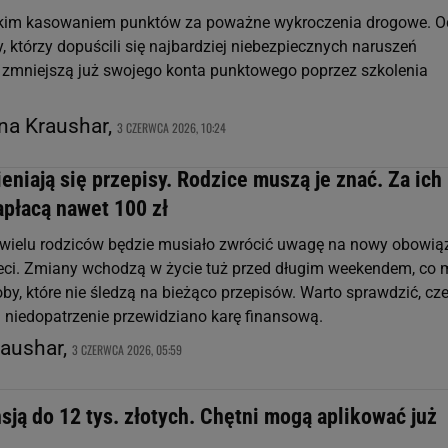
bkim kasowaniem punktów za poważne wykroczenia drogowe. O
, którzy dopuścili się najbardziej niebezpiecznych naruszeń
e zmniejszą już swojego konta punktowego poprzez szkolenia
ina Kraushar,
3 CZERWCA 2026, 10:24
eniają się przepisy. Rodzice muszą je znać. Za ich
apłacą nawet 100 zł
 wielu rodziców będzie musiało zwrócić uwagę na nowy obowią
eci. Zmiany wchodzą w życie tuż przed długim weekendem, co
by, które nie śledzą na bieżąco przepisów. Warto sprawdzić, cz
a niedopatrzenie przewidziano karę finansową.
raushar,
3 CZERWCA 2026, 05:59
sją do 12 tys. złotych. Chętni mogą aplikować już