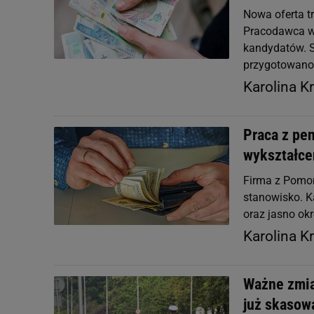
Nowa oferta tr
Pracodawca w
kandydatów. S
przygotowano 
Karolina K
Praca z pen
wykształcen
Firma z Pomor
stanowisko. K
oraz jasno ok
Karolina K
Ważne zmia
już skasow