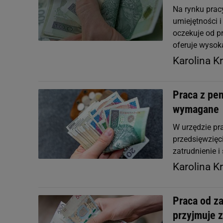
Na rynku prac
umiejętności 
oczekuje od p
oferuje wysok
Karolina K
Praca z pen
wymagane
W urzędzie pr
przedsięwzięc
zatrudnienie 
Karolina K
Praca od za
przyjmuje 