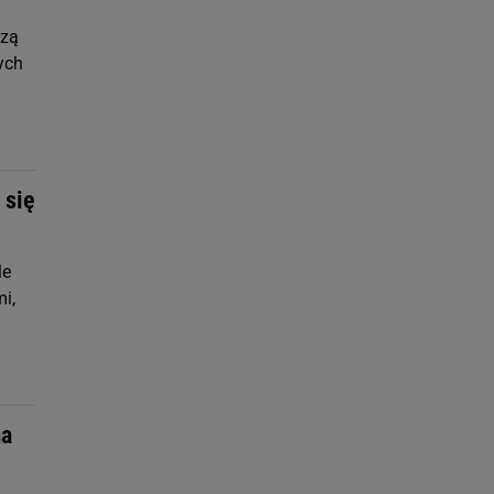
szą
ych
 się
le
i,
ma