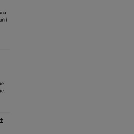
wca
ań i
ne
ie.
uż