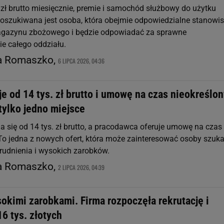
zł brutto miesięcznie, premie i samochód służbowy do użytku
oszukiwana jest osoba, która obejmie odpowiedzialne stanowi
agazynu zbożowego i będzie odpowiadać za sprawne
e całego oddziału.
a Romaszko,
6 LIPCA 2026, 04:36
je od 14 tys. zł brutto i umowę na czas nieokreślon
tylko jedno miejsce
a się od 14 tys. zł brutto, a pracodawca oferuje umowę na czas
 To jedna z nowych ofert, która może zainteresować osoby szuk
trudnienia i wysokich zarobków.
a Romaszko,
2 LIPCA 2026, 04:39
okimi zarobkami. Firma rozpoczęła rekrutację i
16 tys. złotych