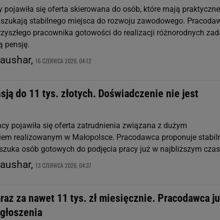
y pojawiła się oferta skierowana do osób, które mają praktyczne
i szukają stabilnego miejsca do rozwoju zawodowego. Pracoda
rzyszłego pracownika gotowości do realizacji różnorodnych zad
ą pensję.
raushar,
16 CZERWCA 2026, 04:12
sją do 11 tys. złotych. Doświadczenie nie jest
acy pojawiła się oferta zatrudnienia związana z dużym
iem realizowanym w Małopolsce. Pracodawca proponuje stabil
i szuka osób gotowych do podjęcia pracy już w najbliższym czas
raushar,
13 CZERWCA 2026, 04:37
raz za nawet 11 tys. zł miesięcznie. Pracodawca j
zgłoszenia