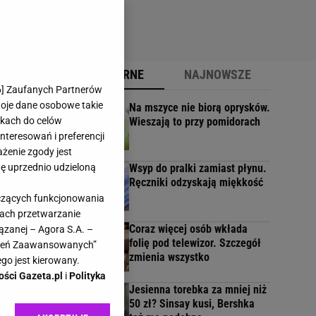
POPULARNE
NAJNOWSZE
6
] Zaufanych Partnerów
woje dane osobowe takie
Na mszyce nie biorą oprysków.
likach do celów
Wieszają to przy pomidorach
a
teresowań i preferencji
ażenie zgody jest
dę uprzednio udzieloną
Wsyp do pralki zamiast płynu.
Ręczniki odzyskają miękkość
yczących funkcjonowania
kach przetwarzanie
Coraz więcej osób wkłada
ązanej – Agora S.A. –
folię pod telewizor. Szczegół
awień Zaawansowanych”
zmienia wszystko
go jest kierowany.
rz
ości Gazeta.pl
i
Polityka
Jesienna torebka za mniej niż
50 zł? Sinsay kusi, Bershka