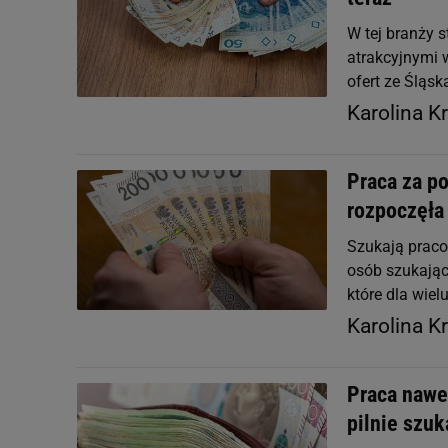
W tej branży 
atrakcyjnymi
ofert ze Śląs
Karolina K
Praca za po
rozpoczęła
Szukają praco
osób szukając
które dla wie
Karolina K
Praca nawet
pilnie szu