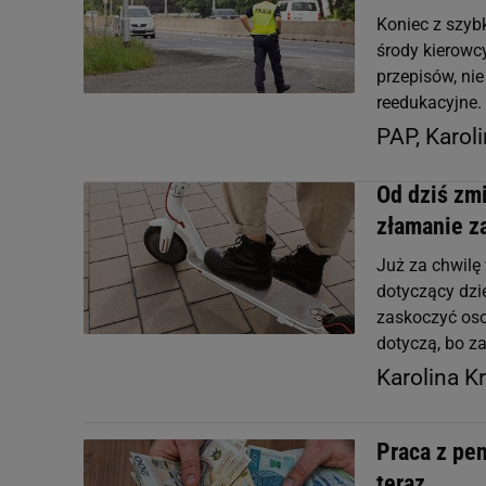
Koniec z szy
środy kierowcy
przepisów, ni
reedukacyjne.
PAP, Karol
Od dziś zmi
złamanie z
Już za chwilę
dotyczący dzi
zaskoczyć oso
dotyczą, bo z
Karolina K
Praca z pen
teraz