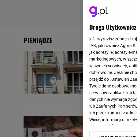
Droga Użytkownicz
PIENIĄDZE
jeśli wyrazisz zgodę klika
IAB, jak również Agora S
jak adresy IP, adresy e-m
Klimatyzacj
marketingowych, w szcze
chłodzenia
w swoich serwisach, aplik
dobrowolne. Jeśli nie ch
Klimatyzacja 
przejdź do „Ustawień Z
wygląda inacz
Twoje dane osobowe mogą
można się sp
serwisów i aplikacji lub
Karolina K
danych nie wymaga zgody 
lub Zaufanych Partnerów
lub przez kontakt z admi
Ta moneta z
Więcej informacji o prz
Prywatności Agora S.A.
zapłacono 