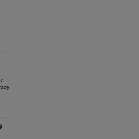
ne
racę
ę