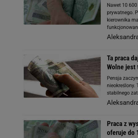
Nawet 10 600 
prywatnego. P
kierownika m
funkcjonowani
Aleksandr
Ta praca da
Wolne jest 
Pensja zaczyn
nieokreślony.
stabilnego za
Aleksandr
Praca z wys
oferuje do 