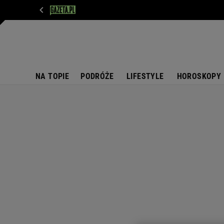
WIADOMOŚCI
NEXT
SPORT
PLOTEK
D
NA TOPIE
PODRÓŻE
LIFESTYLE
HOROSKOPY