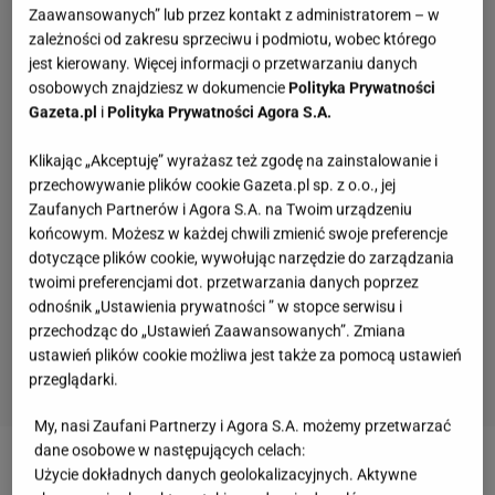
Zaawansowanych” lub przez kontakt z administratorem – w
zależności od zakresu sprzeciwu i podmiotu, wobec którego
jest kierowany. Więcej informacji o przetwarzaniu danych
osobowych znajdziesz w dokumencie
Polityka Prywatności
Gazeta.pl
i
Polityka Prywatności Agora S.A.
Klikając „Akceptuję” wyrażasz też zgodę na zainstalowanie i
przechowywanie plików cookie Gazeta.pl sp. z o.o., jej
Zaufanych Partnerów i Agora S.A. na Twoim urządzeniu
końcowym. Możesz w każdej chwili zmienić swoje preferencje
dotyczące plików cookie, wywołując narzędzie do zarządzania
twoimi preferencjami dot. przetwarzania danych poprzez
odnośnik „Ustawienia prywatności ” w stopce serwisu i
przechodząc do „Ustawień Zaawansowanych”. Zmiana
ustawień plików cookie możliwa jest także za pomocą ustawień
przeglądarki.
My, nasi Zaufani Partnerzy i Agora S.A. możemy przetwarzać
Jesteś mieszczuchem? Nie masz szans w
dane osobowe w następujących celach:
naszym quizie wiedzy o wsi!
Użycie dokładnych danych geolokalizacyjnych. Aktywne