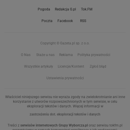
Pogoda
Redakcja G.pl
Tok.FM
Poczta
Facebook
RSS
Copyright © Gazeta.pl sp. z o.o.
O Nas
Staże u nas
Reklama
Polityka prywatności
Wszystkie artykuły
Licencje/Kontent
Zgłoś błąd
Ustawienia prywatności
Właściciel niniejszego serwisu nie wyraża zgody na zwielokrotnianie ani inne
korzystanie z utworów rozpowszechnionych w tym serwisie, w celu
eksploracji tekstów i danych. Więcej informacji w
zastrzeżeniu dot. eksploracji tekstów i danych
Treści z
serwisów internetowych Grupy Wyborcza.pl
oraz serwisu tokfm.pl