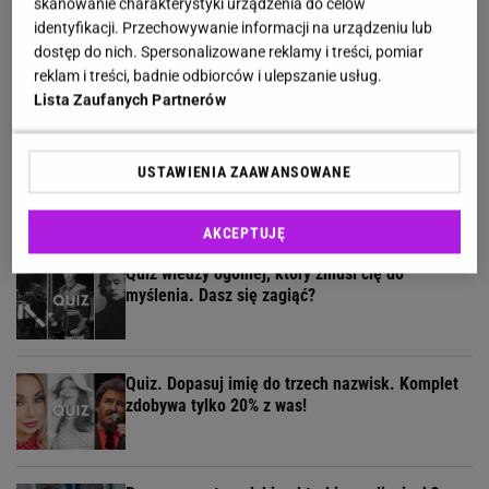
skanowanie charakterystyki urządzenia do celów
identyfikacji. Przechowywanie informacji na urządzeniu lub
11 pytań o największe polskie miasta.
dostęp do nich. Spersonalizowane reklamy i treści, pomiar
Wykształceni zgarną komplet
reklam i treści, badnie odbiorców i ulepszanie usług.
Lista Zaufanych Partnerów
Zadamy Ci 12 pytań ze zdjęciami, każde z innej
USTAWIENIA ZAAWANSOWANE
kategorii. Podołasz?
AKCEPTUJĘ
Quiz wiedzy ogólnej, który zmusi cię do
myślenia. Dasz się zagiąć?
Quiz. Dopasuj imię do trzech nazwisk. Komplet
zdobywa tylko 20% z was!