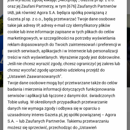
oraz jej Zaufani Partnerzy, w tym [
676
] Zaufanych Partnerów
IAB, jak również Agora S.A. będąca spółką powiązaną z
Gazeta.pl sp. z o.o., będą przetwarzać Twoje dane osobowe
takie jak adresy IP, adresy e-mail czy identyfikatory plików
cookie lub inne informacje zapisane w tych plikach do celów
marketingowych, w szczególności na potrzeby wyświetlania
reklam dopasowanych do Twoich zainteresowań i preferencji w
swoich serwisach, aplikacjach i w Internecie lub personalizacji
treści w nich wyświetlanych. Wyrażenie zgody jest dobrowolne.
Jeśli nie chcesz wyrazić zgody, chcesz ograniczyć jej zakres lub
chcesz wycofać zgodę uprzednio udzieloną przejdź do
„Ustawień Zaawansowanych”.
Twoje dane osobowe mogą być przetwarzane także do celów
badania i mierzenia informacji dotyczących funkcjonowania
serwisów i aplikacji lub łączone z danymi dot. świadczonych
ROZWIĄŻ QUIZ
Tobie usług. W określonych przypadkach przetwarzanie
danych nie wymaga zgody i odbywa się w oparciu o
uzasadniony interes Gazeta.pl, jej spółki powiązanej – Agora
S.A. – lub Zaufanych Partnerów. Takiemu przetwarzaniu
możesz się sprzeciwić, przechodząc do „Ustawień