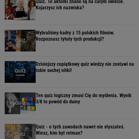
Quiz. Te aktorki znane są na całym świecie.
Kojarzysz ich nazwiska?
Wybraliśmy kadry z 15 polskich filmów.
Rozpoznasz tytuły tych produkcji?
Dzisiejszy copiątkowy quiz wiedzy nie zostawi na
tobie suchej nitki!
Ten quiz logiczny zmusi Cię do myślenia. Wynik
3/8 to powód do dumy
Quiz - o tych zawodach nawet nie słyszałeś.
Wiesz, kim był retman?