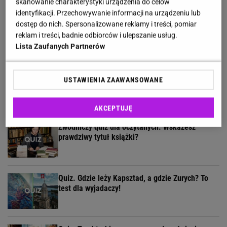
skanowanie charakterystyki urządzenia do celów
identyfikacji. Przechowywanie informacji na urządzeniu lub
Quiz tylko dla orłów? 90% z was nie zgarnie
dostęp do nich. Spersonalizowane reklamy i treści, pomiar
maksa w Szybkiej Piątce
reklam i treści, badnie odbiorców i ulepszanie usług.
Lista Zaufanych Partnerów
Rozwiąż quiz geograficzny i dopasuj miasto do
USTAWIENIA ZAAWANSOWANE
państwa. Zdobędziesz 9/13?
AKCEPTUJĘ
Zwodniczy quiz dla oczytanych. Wskażesz
prawdziwy tytuł książki?
Quiz. Gdzie leży Kapsztad, a gdzie Zurych? To
test dla wyjadaczy!