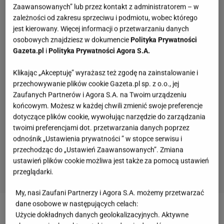
Zaawansowanych” lub przez kontakt z administratorem – w
zależności od zakresu sprzeciwu i podmiotu, wobec którego
jest kierowany. Więcej informacji o przetwarzaniu danych
osobowych znajdziesz w dokumencie
Polityka Prywatności
Gazeta.pl
i
Polityka Prywatności Agora S.A.
Klikając „Akceptuję” wyrażasz też zgodę na zainstalowanie i
przechowywanie plików cookie Gazeta.pl sp. z o.o., jej
Zaufanych Partnerów i Agora S.A. na Twoim urządzeniu
końcowym. Możesz w każdej chwili zmienić swoje preferencje
dotyczące plików cookie, wywołując narzędzie do zarządzania
twoimi preferencjami dot. przetwarzania danych poprzez
odnośnik „Ustawienia prywatności ” w stopce serwisu i
przechodząc do „Ustawień Zaawansowanych”. Zmiana
ustawień plików cookie możliwa jest także za pomocą ustawień
przeglądarki.
My, nasi Zaufani Partnerzy i Agora S.A. możemy przetwarzać
Szybki sprawdzian z języka polskiego.
dane osobowe w następujących celach:
Rozpoznasz lekturę po opisie?
Użycie dokładnych danych geolokalizacyjnych. Aktywne