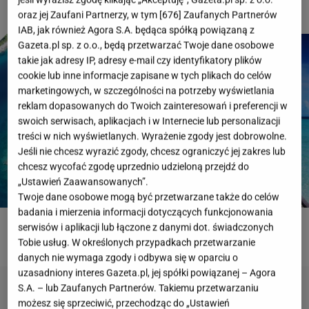
oraz jej Zaufani Partnerzy, w tym [
676
] Zaufanych Partnerów
IAB, jak również Agora S.A. będąca spółką powiązaną z
Gazeta.pl sp. z o.o., będą przetwarzać Twoje dane osobowe
takie jak adresy IP, adresy e-mail czy identyfikatory plików
cookie lub inne informacje zapisane w tych plikach do celów
marketingowych, w szczególności na potrzeby wyświetlania
reklam dopasowanych do Twoich zainteresowań i preferencji w
swoich serwisach, aplikacjach i w Internecie lub personalizacji
treści w nich wyświetlanych. Wyrażenie zgody jest dobrowolne.
Jeśli nie chcesz wyrazić zgody, chcesz ograniczyć jej zakres lub
chcesz wycofać zgodę uprzednio udzieloną przejdź do
„Ustawień Zaawansowanych”.
Twoje dane osobowe mogą być przetwarzane także do celów
badania i mierzenia informacji dotyczących funkcjonowania
serwisów i aplikacji lub łączone z danymi dot. świadczonych
ROZWIĄŻ QUIZ
Tobie usług. W określonych przypadkach przetwarzanie
danych nie wymaga zgody i odbywa się w oparciu o
uzasadniony interes Gazeta.pl, jej spółki powiązanej – Agora
S.A. – lub Zaufanych Partnerów. Takiemu przetwarzaniu
możesz się sprzeciwić, przechodząc do „Ustawień