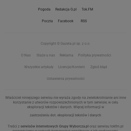
Pogoda
Redakcja G.pl
Tok.FM
Poczta
Facebook
RSS
Copyright © Gazeta.pl sp. z o.o.
O Nas
Staże u nas
Reklama
Polityka prywatności
Wszystkie artykuły
Licencje/Kontent
Zgłoś błąd
Ustawienia prywatności
Właściciel niniejszego serwisu nie wyraża zgody na zwielokrotnianie ani inne
korzystanie z utworów rozpowszechnionych w tym serwisie, w celu
eksploracji tekstów i danych. Więcej informacji w
zastrzeżeniu dot. eksploracji tekstów i danych
Treści z
serwisów internetowych Grupy Wyborcza.pl
oraz serwisu tokfm.pl