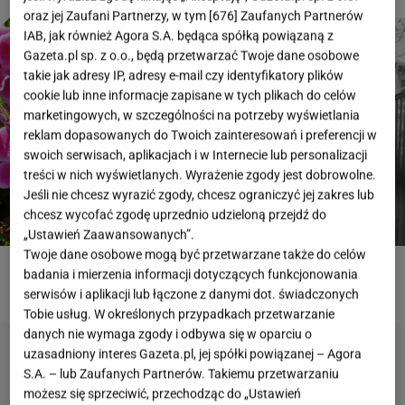
oraz jej Zaufani Partnerzy, w tym [
676
] Zaufanych Partnerów
IAB, jak również Agora S.A. będąca spółką powiązaną z
Gazeta.pl sp. z o.o., będą przetwarzać Twoje dane osobowe
takie jak adresy IP, adresy e-mail czy identyfikatory plików
cookie lub inne informacje zapisane w tych plikach do celów
marketingowych, w szczególności na potrzeby wyświetlania
reklam dopasowanych do Twoich zainteresowań i preferencji w
swoich serwisach, aplikacjach i w Internecie lub personalizacji
treści w nich wyświetlanych. Wyrażenie zgody jest dobrowolne.
Jeśli nie chcesz wyrazić zgody, chcesz ograniczyć jej zakres lub
chcesz wycofać zgodę uprzednio udzieloną przejdź do
„Ustawień Zaawansowanych”.
Twoje dane osobowe mogą być przetwarzane także do celów
badania i mierzenia informacji dotyczących funkcjonowania
ROZWIĄŻ QUIZ
serwisów i aplikacji lub łączone z danymi dot. świadczonych
Tobie usług. W określonych przypadkach przetwarzanie
danych nie wymaga zgody i odbywa się w oparciu o
uzasadniony interes Gazeta.pl, jej spółki powiązanej – Agora
S.A. – lub Zaufanych Partnerów. Takiemu przetwarzaniu
możesz się sprzeciwić, przechodząc do „Ustawień