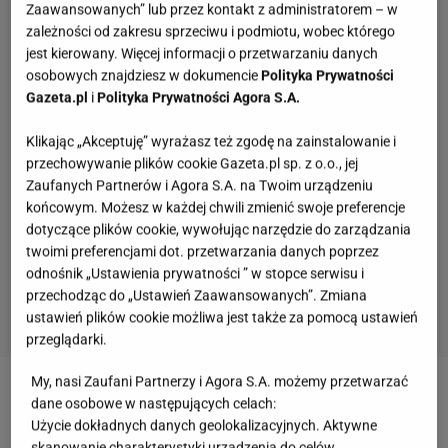
Zaawansowanych” lub przez kontakt z administratorem – w
zależności od zakresu sprzeciwu i podmiotu, wobec którego
jest kierowany. Więcej informacji o przetwarzaniu danych
osobowych znajdziesz w dokumencie
Polityka Prywatności
Gazeta.pl
i
Polityka Prywatności Agora S.A.
Klikając „Akceptuję” wyrażasz też zgodę na zainstalowanie i
przechowywanie plików cookie Gazeta.pl sp. z o.o., jej
Zaufanych Partnerów i Agora S.A. na Twoim urządzeniu
końcowym. Możesz w każdej chwili zmienić swoje preferencje
dotyczące plików cookie, wywołując narzędzie do zarządzania
twoimi preferencjami dot. przetwarzania danych poprzez
odnośnik „Ustawienia prywatności ” w stopce serwisu i
przechodząc do „Ustawień Zaawansowanych”. Zmiana
ustawień plików cookie możliwa jest także za pomocą ustawień
przeglądarki.
Rozpoznasz kraj po trzech słowach? Sprawdź to
My, nasi Zaufani Partnerzy i Agora S.A. możemy przetwarzać
w quizie geograficznym
dane osobowe w następujących celach:
Użycie dokładnych danych geolokalizacyjnych. Aktywne
skanowanie charakterystyki urządzenia do celów