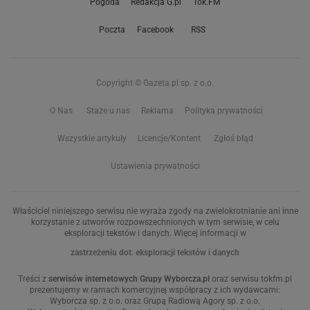
Pogoda
Redakcja G.pl
Tok.FM
Poczta
Facebook
RSS
Copyright © Gazeta.pl sp. z o.o.
O Nas
Staże u nas
Reklama
Polityka prywatności
Wszystkie artykuły
Licencje/Kontent
Zgłoś błąd
Ustawienia prywatności
Właściciel niniejszego serwisu nie wyraża zgody na zwielokrotnianie ani inne
korzystanie z utworów rozpowszechnionych w tym serwisie, w celu
eksploracji tekstów i danych. Więcej informacji w
zastrzeżeniu dot. eksploracji tekstów i danych
Treści z
serwisów internetowych Grupy Wyborcza.pl
oraz serwisu tokfm.pl
prezentujemy w ramach komercyjnej współpracy z ich wydawcami:
Wyborcza sp. z o.o. oraz Grupą Radiową Agory sp. z o.o.