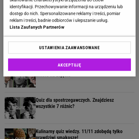
Quiz. Rozpoznasz Annę Jantar na zdjęciu? Masz
identyfikacji. Przechowywanie informacji na urządzeniu lub
już jeden punkt!
dostęp do nich. Spersonalizowane reklamy i treści, pomiar
reklam i treści, badnie odbiorców i ulepszanie usług.
Lista Zaufanych Partnerów
Rozwiąż quiz filmowy. Czy rozpoznasz
najwybitniejsze aktorki PRL-u?
USTAWIENIA ZAAWANSOWANE
AKCEPTUJĘ
Stuhr, Gołas, Opania? Rozpoznaj polskiego
aktora na zdjęciu
Quiz dla spostrzegawczych. Znajdziesz
wszystkie 7 różnic?
Kulinarny quiz wiedzy. 11/11 zdobędą tylko
prawdziwi smakosze!