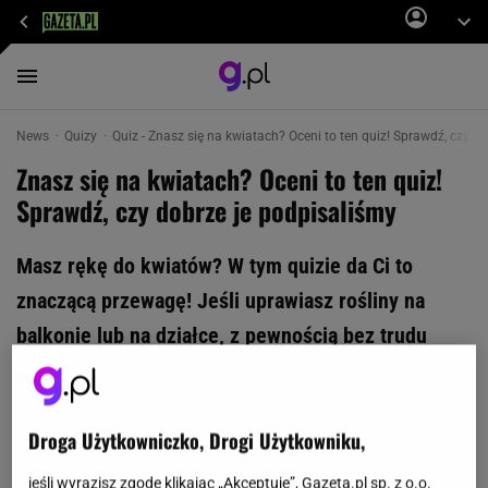
News
Quizy
Quiz - Znasz się na kwiatach? Oceni to ten quiz! Sprawdź, czy do
Znasz się na kwiatach? Oceni to ten quiz!
Sprawdź, czy dobrze je podpisaliśmy
Masz rękę do kwiatów? W tym quizie da Ci to
znaczącą przewagę! Jeśli uprawiasz rośliny na
balkonie lub na działce, z pewnością bez trudu
rozpoznasz je na zdjęciach. Uda Ci się zdobyć
perfekcyjny wynik 11/11? Powodzenia!
Droga Użytkowniczko, Drogi Użytkowniku,
jeśli wyrazisz zgodę klikając „Akceptuję”, Gazeta.pl sp. z o.o.