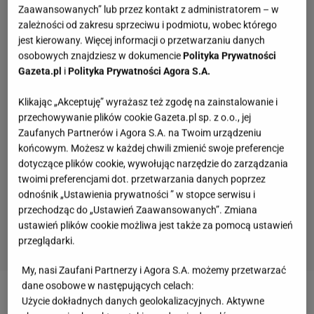
Zaawansowanych” lub przez kontakt z administratorem – w
zależności od zakresu sprzeciwu i podmiotu, wobec którego
jest kierowany. Więcej informacji o przetwarzaniu danych
osobowych znajdziesz w dokumencie
Polityka Prywatności
Gazeta.pl
i
Polityka Prywatności Agora S.A.
Klikając „Akceptuję” wyrażasz też zgodę na zainstalowanie i
przechowywanie plików cookie Gazeta.pl sp. z o.o., jej
Zaufanych Partnerów i Agora S.A. na Twoim urządzeniu
końcowym. Możesz w każdej chwili zmienić swoje preferencje
dotyczące plików cookie, wywołując narzędzie do zarządzania
twoimi preferencjami dot. przetwarzania danych poprzez
odnośnik „Ustawienia prywatności ” w stopce serwisu i
przechodząc do „Ustawień Zaawansowanych”. Zmiana
ustawień plików cookie możliwa jest także za pomocą ustawień
przeglądarki.
My, nasi Zaufani Partnerzy i Agora S.A. możemy przetwarzać
Pamiętasz, jak miał na imię Kusy? Rozwiąż quiz
dane osobowe w następujących celach:
o serialu "Ranczo"!
Użycie dokładnych danych geolokalizacyjnych. Aktywne