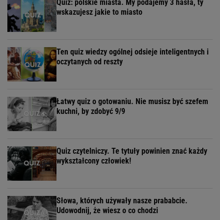
Quiz: polskie miasta. My podajemy 3 hasła, ty
wskazujesz jakie to miasto
Ten quiz wiedzy ogólnej odsieje inteligentnych i
oczytanych od reszty
Łatwy quiz o gotowaniu. Nie musisz być szefem
kuchni, by zdobyć 9/9
Quiz czytelniczy. Te tytuły powinien znać każdy
wykształcony człowiek!
Słowa, których używały nasze prababcie.
Udowodnij, że wiesz o co chodzi