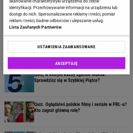
skanowanie charakterystyki urządzenia do celów
identyfikacji. Przechowywanie informacji na urządzeniu lub
Usunęliśmy jedno słowo z tytułów polskich
dostęp do nich. Spersonalizowane reklamy i treści, pomiar
filmów. Rozwiążesz bezbłędnie?
reklam i treści, badnie odbiorców i ulepszanie usług.
Lista Zaufanych Partnerów
Quiz ortograficzny sprawdzi, czy umiesz pisać po
USTAWIENIA ZAAWANSOWANE
polsku. H czy CH?
AKCEPTUJĘ
Quiz, w którym każdy zgarnie maksa.
Sprawdzisz się w Szybkiej Piątce?
Quiz. Oglądałeś polskie filmy i seriale w PRL-u?
Kto zagrał główną rolę?