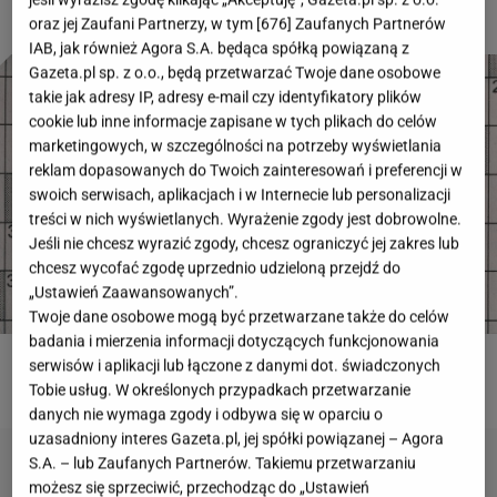
oraz jej Zaufani Partnerzy, w tym [
676
] Zaufanych Partnerów
IAB, jak również Agora S.A. będąca spółką powiązaną z
Gazeta.pl sp. z o.o., będą przetwarzać Twoje dane osobowe
takie jak adresy IP, adresy e-mail czy identyfikatory plików
cookie lub inne informacje zapisane w tych plikach do celów
marketingowych, w szczególności na potrzeby wyświetlania
reklam dopasowanych do Twoich zainteresowań i preferencji w
swoich serwisach, aplikacjach i w Internecie lub personalizacji
treści w nich wyświetlanych. Wyrażenie zgody jest dobrowolne.
Jeśli nie chcesz wyrazić zgody, chcesz ograniczyć jej zakres lub
chcesz wycofać zgodę uprzednio udzieloną przejdź do
„Ustawień Zaawansowanych”.
Twoje dane osobowe mogą być przetwarzane także do celów
badania i mierzenia informacji dotyczących funkcjonowania
serwisów i aplikacji lub łączone z danymi dot. świadczonych
ROZWIĄŻ QUIZ
Tobie usług. W określonych przypadkach przetwarzanie
danych nie wymaga zgody i odbywa się w oparciu o
uzasadniony interes Gazeta.pl, jej spółki powiązanej – Agora
S.A. – lub Zaufanych Partnerów. Takiemu przetwarzaniu
możesz się sprzeciwić, przechodząc do „Ustawień