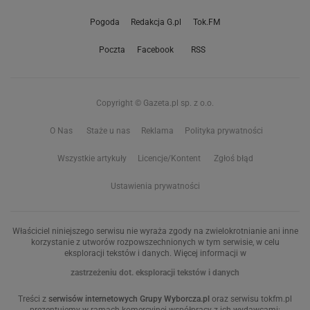
Pogoda
Redakcja G.pl
Tok.FM
Poczta
Facebook
RSS
Copyright © Gazeta.pl sp. z o.o.
O Nas
Staże u nas
Reklama
Polityka prywatności
Wszystkie artykuły
Licencje/Kontent
Zgłoś błąd
Ustawienia prywatności
Właściciel niniejszego serwisu nie wyraża zgody na zwielokrotnianie ani inne
korzystanie z utworów rozpowszechnionych w tym serwisie, w celu
eksploracji tekstów i danych. Więcej informacji w
zastrzeżeniu dot. eksploracji tekstów i danych
Treści z
serwisów internetowych Grupy Wyborcza.pl
oraz serwisu tokfm.pl