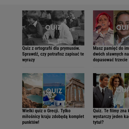
Quiz z ortografii dla prymusów.
Masz pamięć do im
Sprawdź, czy potrafisz zapisać te
dwóch sławnych na
wyrazy
dopasować trzecie
Wielki quiz o Grecji. Tylko
Quiz. Te filmy zna 
miłośnicy kraju zdobędą komplet
wystarczy jeden ka
punktów!
tytuł?