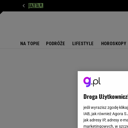
WIADOMOŚCI
NEXT
SPORT
PLOTEK
D
NA TOPIE
PODRÓŻE
LIFESTYLE
HOROSKOPY
Droga Użytkownicz
jeśli wyrazisz zgodę klika
IAB, jak również Agora S
jak adresy IP, adresy e-m
marketingowych, w szcze