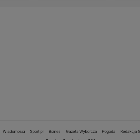
Wiadomości
Sport.pl
Biznes
Gazeta Wyborcza
Pogoda
Redakcja G