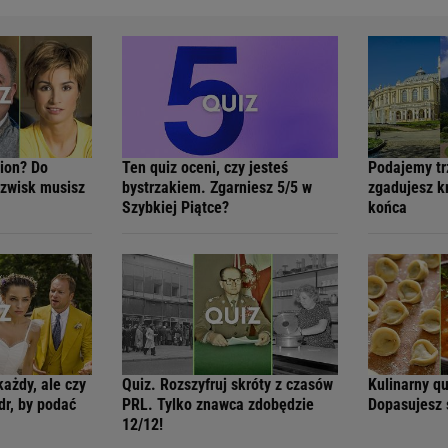
ion? Do
Ten quiz oceni, czy jesteś
Podajemy trz
zwisk musisz
bystrzakiem. Zgarniesz 5/5 w
zgadujesz k
Szybkiej Piątce?
końca
każdy, ale czy
Quiz. Rozszyfruj skróty z czasów
Kulinarny qu
dr, by podać
PRL. Tylko znawca zdobędzie
Dopasujesz 
12/12!