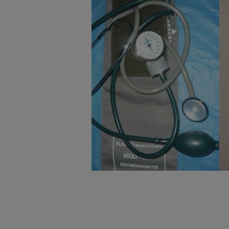
badnie odbiorców i uleps