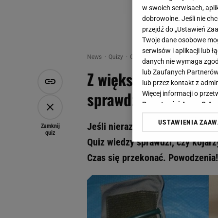
w swoich serwisach, aplik
dobrowolne. Jeśli nie ch
przejdź do „Ustawień Z
Twoje dane osobowe mogą
serwisów i aplikacji lub
News
Quizy
Quiz - Z większością mieliście do 
danych nie wymaga zgody 
Z większością mieliś
lub Zaufanych Partnerów
lub przez kontakt z admi
sprawdzi, czy znacie
Więcej informacji o prz
Prywatności Agora S.A.
USTAWIENIA ZAA
Jeśli nieraz byliście u lekarza, 
Klikając „Akceptuję” wyra
Zamknij
quiz
Zaufanych Partnerów i A
Quiz wiedzy sprawdzi, czy kojarz
dotyczące plików cookie,
Czas się przekonać. Powodzenia!
odnośnik „Ustawienia pr
plików cookie możliwa je
My, nasi Zaufani Partne
Użycie dokładnych danych
Przechowywanie informacji