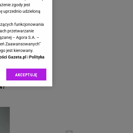
ażenie zgody jest
dę uprzednio udzieloną
yczących funkcjonowania
kach przetwarzanie
ązanej – Agora S.A. –
awień Zaawansowanych”
go jest kierowany.
ości Gazeta.pl
i
Polityka
AKCEPTUJĘ
h.
l sp. z o.o., jej
ić swoje preferencje
ów?
arzania danych poprzez
ych”. Zmiana ustawień
ach:
 celów identyfikacji.
omiar reklam i treści,