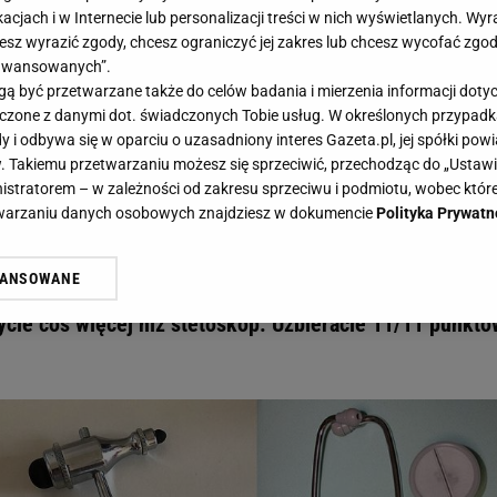
acjach i w Internecie lub personalizacji treści w nich wyświetlanych. Wyr
cesz wyrazić zgody, chcesz ograniczyć jej zakres lub chcesz wycofać zgo
aawansowanych”.
 być przetwarzane także do celów badania i mierzenia informacji dot
 łączone z danymi dot. świadczonych Tobie usług. W określonych przypad
czynienia. Quiz wiedzy sprawdzi, czy znacie te narzędzia lekarskie - Gazeta.pl
i odbywa się w oparciu o uzasadniony interes Gazeta.pl, jej spółki powi
cie do czynienia. Quiz wiedzy
. Takiemu przetwarzaniu możesz się sprzeciwić, przechodząc do „Ust
nistratorem – w zależności od zakresu sprzeciwu i podmiotu, wobec które
 te narzędzia lekarskie
etwarzaniu danych osobowych znajdziesz w dokumencie
Polityka Prywatn
WANSOWANE
z pewnością znacie nazwy choć części narzędzi lekarskic
żasz też zgodę na zainstalowanie i przechowywanie plików cookie Gazeta.p
gora S.A. na Twoim urządzeniu końcowym. Możesz w każdej chwili zmien
ycie coś więcej niż stetoskop. Uzbieracie 11/11 punkt
 wywołując narzędzie do zarządzania twoimi preferencjami dot. przetw
ywatności ” w stopce serwisu i przechodząc do „Ustawień Zaawansowan
st także za pomocą ustawień przeglądarki.
rzy i Agora S.A. możemy przetwarzać dane osobowe w następujących cel
 geolokalizacyjnych. Aktywne skanowanie charakterystyki urządzenia do
 na urządzeniu lub dostęp do nich. Spersonalizowane reklamy i treści, p