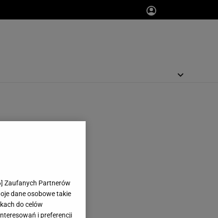
6
] Zaufanych Partnerów
woje dane osobowe takie
likach do celów
teresowań i preferencji