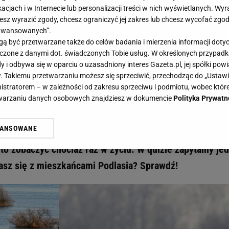
acjach i w Internecie lub personalizacji treści w nich wyświetlanych. Wyr
cesz wyrazić zgody, chcesz ograniczyć jej zakres lub chcesz wycofać zgo
aawansowanych”.
 być przetwarzane także do celów badania i mierzenia informacji dot
 łączone z danymi dot. świadczonych Tobie usług. W określonych przypad
ambaryle mleko uciekło! 8/14 to już sukces! - Gazeta.pl
i odbywa się w oparciu o uzasadniony interes Gazeta.pl, jej spółki powi
iej. Bambaryle mleko uciekło! 8/1
. Takiemu przetwarzaniu możesz się sprzeciwić, przechodząc do „Ust
nistratorem – w zależności od zakresu sprzeciwu i podmiotu, wobec które
etwarzaniu danych osobowych znajdziesz w dokumencie
Polityka Prywatn
WANSOWANE
zyrody, zwierząt i pięknych krajobrazów. Kryją się tam
żasz też zgodę na zainstalowanie i przechowywanie plików cookie Gazeta.p
gora S.A. na Twoim urządzeniu końcowym. Możesz w każdej chwili zmien
to zobaczyć chociaż raz w życiu. W quizie zapytamy je
 wywołując narzędzie do zarządzania twoimi preferencjami dot. przetw
dasz się z mieszkańcami Podlasia? Sprawdź!
ywatności ” w stopce serwisu i przechodząc do „Ustawień Zaawansowan
st także za pomocą ustawień przeglądarki.
rzy i Agora S.A. możemy przetwarzać dane osobowe w następujących cel
 geolokalizacyjnych. Aktywne skanowanie charakterystyki urządzenia do
 na urządzeniu lub dostęp do nich. Spersonalizowane reklamy i treści, p