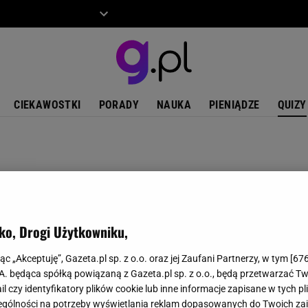
ZIECKO
MOTO
CIEKAWOSTKI
PORADY
NAUKA
PIENIĄDZE
QUIZY
ko, Drogi Użytkowniku,
jąc „Akceptuję”, Gazeta.pl sp. z o.o. oraz jej Zaufani Partnerzy, w tym [
67
.A. będąca spółką powiązaną z Gazeta.pl sp. z o.o., będą przetwarzać T
ail czy identyfikatory plików cookie lub inne informacje zapisane w tych p
gólności na potrzeby wyświetlania reklam dopasowanych do Twoich zain