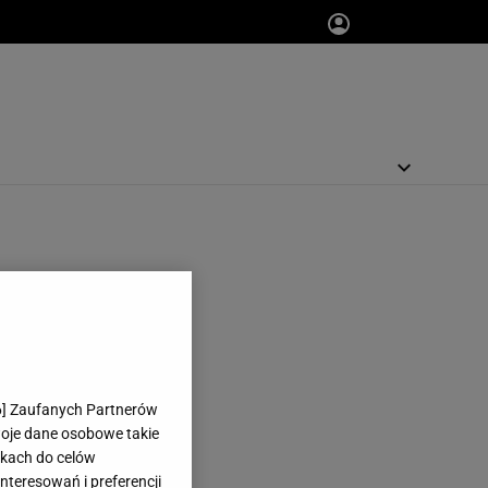
6
] Zaufanych Partnerów
woje dane osobowe takie
likach do celów
teresowań i preferencji