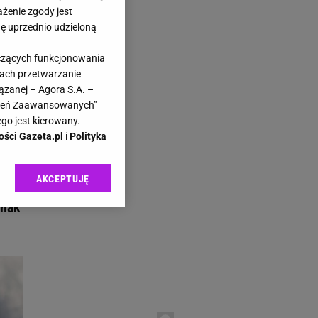
ażenie zgody jest
dę uprzednio udzieloną
yczących funkcjonowania
kach przetwarzanie
ązanej – Agora S.A. –
4
awień Zaawansowanych”
go jest kierowany.
ości Gazeta.pl
i
Polityka
AKCEPTUJĘ
l sp. z o.o., jej
ić swoje preferencje
dnak
arzania danych poprzez
ych”. Zmiana ustawień
ach:
 celów identyfikacji.
omiar reklam i treści,