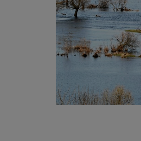
badnie odbiorców i uleps