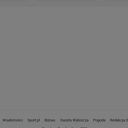
Wiadomości
Sport.pl
Biznes
Gazeta Wyborcza
Pogoda
Redakcja G