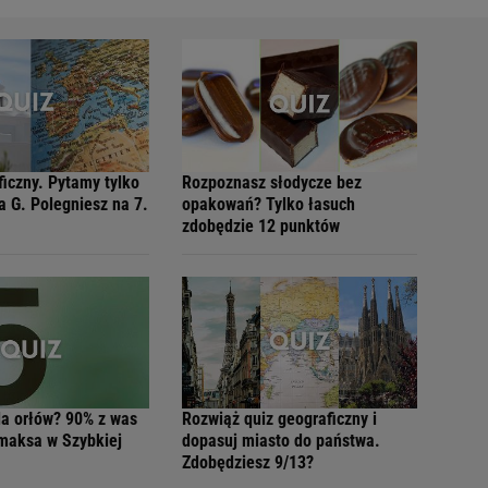
ficzny. Pytamy tylko
Rozpoznasz słodycze bez
a G. Polegniesz na 7.
opakowań? Tylko łasuch
zdobędzie 12 punktów
la orłów? 90% z was
Rozwiąż quiz geograficzny i
 maksa w Szybkiej
dopasuj miasto do państwa.
Zdobędziesz 9/13?