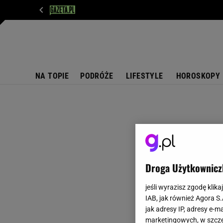
WIADOMOŚCI
NEXT
SPORT
PLOTEK
D
NA TOPIE
PODRÓŻE
LIFESTYLE
HOROSKOPY
Droga Użytkownicz
jeśli wyrazisz zgodę klika
IAB, jak również Agora S
jak adresy IP, adresy e-m
marketingowych, w szcze