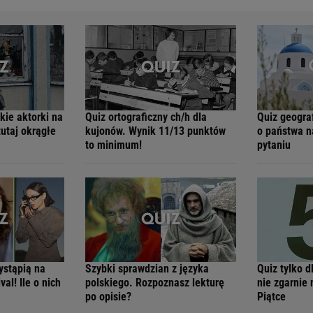
kie aktorki na
Quiz ortograficzny ch/h dla
Quiz geogra
tutaj okrągłe
kujonów. Wynik 11/13 punktów
o państwa n
to minimum!
pytaniu
ystąpią na
Szybki sprawdzian z języka
Quiz tylko d
val! Ile o nich
polskiego. Rozpoznasz lekturę
nie zgarnie
po opisie?
Piątce