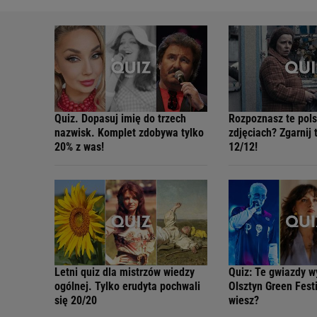
Quiz. Dopasuj imię do trzech
Rozpoznasz te pols
nazwisk. Komplet zdobywa tylko
zdjęciach? Zgarnij 
20% z was!
12/12!
Letni quiz dla mistrzów wiedzy
Quiz: Te gwiazdy w
ogólnej. Tylko erudyta pochwali
Olsztyn Green Festi
się 20/20
wiesz?