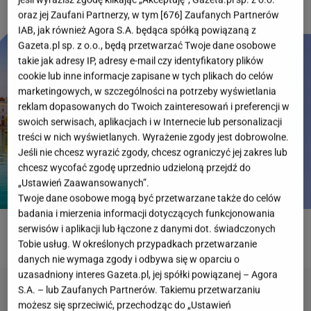
oraz jej Zaufani Partnerzy, w tym [
676
] Zaufanych Partnerów
IAB, jak również Agora S.A. będąca spółką powiązaną z
Gazeta.pl sp. z o.o., będą przetwarzać Twoje dane osobowe
takie jak adresy IP, adresy e-mail czy identyfikatory plików
cookie lub inne informacje zapisane w tych plikach do celów
marketingowych, w szczególności na potrzeby wyświetlania
reklam dopasowanych do Twoich zainteresowań i preferencji w
swoich serwisach, aplikacjach i w Internecie lub personalizacji
treści w nich wyświetlanych. Wyrażenie zgody jest dobrowolne.
Jeśli nie chcesz wyrazić zgody, chcesz ograniczyć jej zakres lub
chcesz wycofać zgodę uprzednio udzieloną przejdź do
„Ustawień Zaawansowanych”.
Twoje dane osobowe mogą być przetwarzane także do celów
badania i mierzenia informacji dotyczących funkcjonowania
serwisów i aplikacji lub łączone z danymi dot. świadczonych
ROZWIĄŻ QUIZ
Tobie usług. W określonych przypadkach przetwarzanie
danych nie wymaga zgody i odbywa się w oparciu o
uzasadniony interes Gazeta.pl, jej spółki powiązanej – Agora
S.A. – lub Zaufanych Partnerów. Takiemu przetwarzaniu
możesz się sprzeciwić, przechodząc do „Ustawień