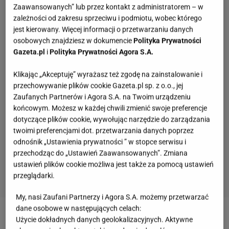
Zaawansowanych” lub przez kontakt z administratorem – w
zależności od zakresu sprzeciwu i podmiotu, wobec którego
jest kierowany. Więcej informacji o przetwarzaniu danych
osobowych znajdziesz w dokumencie
Polityka Prywatności
Gazeta.pl
i
Polityka Prywatności Agora S.A.
Klikając „Akceptuję” wyrażasz też zgodę na zainstalowanie i
przechowywanie plików cookie Gazeta.pl sp. z o.o., jej
Zaufanych Partnerów i Agora S.A. na Twoim urządzeniu
końcowym. Możesz w każdej chwili zmienić swoje preferencje
dotyczące plików cookie, wywołując narzędzie do zarządzania
twoimi preferencjami dot. przetwarzania danych poprzez
odnośnik „Ustawienia prywatności ” w stopce serwisu i
przechodząc do „Ustawień Zaawansowanych”. Zmiana
ustawień plików cookie możliwa jest także za pomocą ustawień
przeglądarki.
My, nasi Zaufani Partnerzy i Agora S.A. możemy przetwarzać
Quiz wiedzy. 80% osób nie ma szans w
dane osobowe w następujących celach:
poniedziałkowej Szybkiej Piątce
Użycie dokładnych danych geolokalizacyjnych. Aktywne