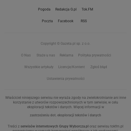
Pogoda
Redakcja G.pl
Tok.FM
Poczta
Facebook
RSS
Copyright © Gazeta.pl sp. z o.o.
O Nas
Staże u nas
Reklama
Polityka prywatności
Wszystkie artykuły
Licencje/Kontent
Zgłoś błąd
Ustawienia prywatności
Właściciel niniejszego serwisu nie wyraża zgody na zwielokrotnianie ani inne
korzystanie z utworów rozpowszechnionych w tym serwisie, w celu
eksploracji tekstów i danych. Więcej informacji w
zastrzeżeniu dot. eksploracji tekstów i danych
Treści z
serwisów internetowych Grupy Wyborcza.pl
oraz serwisu tokfm.pl