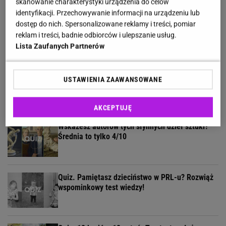
skanowanie charakterystyki urządzenia do celów
identyfikacji. Przechowywanie informacji na urządzeniu lub
Potężny quiz geograficzny dla wytrwałych. Kto
dostęp do nich. Spersonalizowane reklamy i treści, pomiar
dotrze chociaż do połowy?
reklam i treści, badnie odbiorców i ulepszanie usług.
Lista Zaufanych Partnerów
Quiz: Te kobiety zapisały się na kartach historii.
USTAWIENIA ZAAWANSOWANE
Ile o nich wiesz?
AKCEPTUJĘ
Wskażesz autorów tych słynnych dzieł sztuki?
Średnia to tylko 4/10
Quiz. Pamiętasz dzieciństwo w PRL-u? Rozwiąż
wspominkowy test wiedzy!