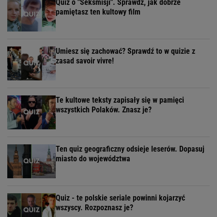
Quiz o "Seksmisji". Sprawdź, jak dobrze
pamiętasz ten kultowy film
Umiesz się zachować? Sprawdź to w quizie z
zasad savoir vivre!
Te kultowe teksty zapisały się w pamięci
wszystkich Polaków. Znasz je?
Ten quiz geograficzny odsieje leserów. Dopasuj
miasto do województwa
Quiz - te polskie seriale powinni kojarzyć
wszyscy. Rozpoznasz je?