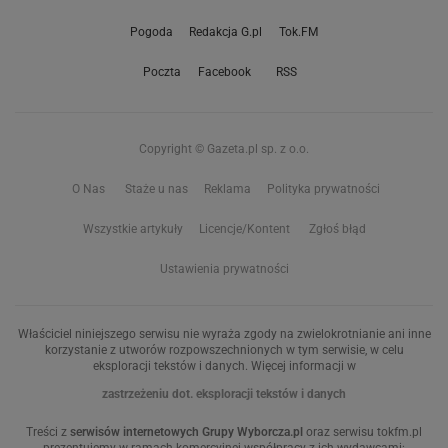
Pogoda
Redakcja G.pl
Tok.FM
Poczta
Facebook
RSS
Copyright © Gazeta.pl sp. z o.o.
O Nas
Staże u nas
Reklama
Polityka prywatności
Wszystkie artykuły
Licencje/Kontent
Zgłoś błąd
Ustawienia prywatności
Właściciel niniejszego serwisu nie wyraża zgody na zwielokrotnianie ani inne
korzystanie z utworów rozpowszechnionych w tym serwisie, w celu
eksploracji tekstów i danych. Więcej informacji w
zastrzeżeniu dot. eksploracji tekstów i danych
Treści z
serwisów internetowych Grupy Wyborcza.pl
oraz serwisu tokfm.pl