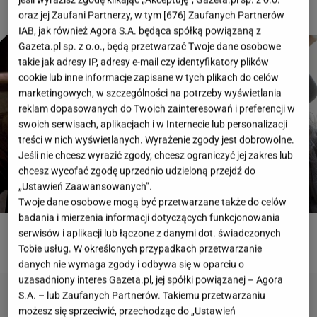
oraz jej Zaufani Partnerzy, w tym [
676
] Zaufanych Partnerów
IAB, jak również Agora S.A. będąca spółką powiązaną z
Gazeta.pl sp. z o.o., będą przetwarzać Twoje dane osobowe
takie jak adresy IP, adresy e-mail czy identyfikatory plików
cookie lub inne informacje zapisane w tych plikach do celów
marketingowych, w szczególności na potrzeby wyświetlania
reklam dopasowanych do Twoich zainteresowań i preferencji w
swoich serwisach, aplikacjach i w Internecie lub personalizacji
treści w nich wyświetlanych. Wyrażenie zgody jest dobrowolne.
Jeśli nie chcesz wyrazić zgody, chcesz ograniczyć jej zakres lub
chcesz wycofać zgodę uprzednio udzieloną przejdź do
„Ustawień Zaawansowanych”.
Twoje dane osobowe mogą być przetwarzane także do celów
badania i mierzenia informacji dotyczących funkcjonowania
serwisów i aplikacji lub łączone z danymi dot. świadczonych
ROZWIĄŻ QUIZ
Tobie usług. W określonych przypadkach przetwarzanie
danych nie wymaga zgody i odbywa się w oparciu o
uzasadniony interes Gazeta.pl, jej spółki powiązanej – Agora
S.A. – lub Zaufanych Partnerów. Takiemu przetwarzaniu
możesz się sprzeciwić, przechodząc do „Ustawień