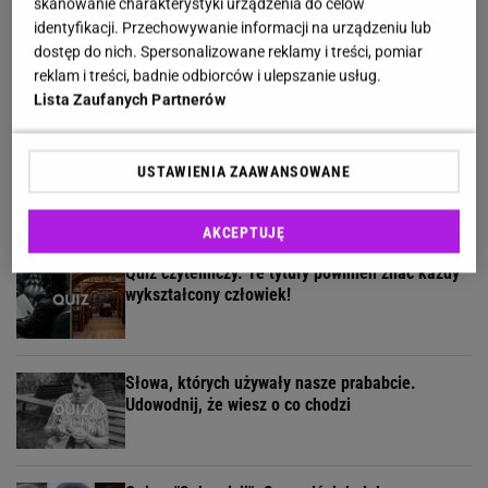
skanowanie charakterystyki urządzenia do celów
identyfikacji. Przechowywanie informacji na urządzeniu lub
Ten quiz wiedzy ogólnej odsieje inteligentnych i
dostęp do nich. Spersonalizowane reklamy i treści, pomiar
oczytanych od reszty
reklam i treści, badnie odbiorców i ulepszanie usług.
Lista Zaufanych Partnerów
Łatwy quiz o gotowaniu. Nie musisz być szefem
USTAWIENIA ZAAWANSOWANE
kuchni, by zdobyć 9/9
AKCEPTUJĘ
Quiz czytelniczy. Te tytuły powinien znać każdy
wykształcony człowiek!
Słowa, których używały nasze prababcie.
Udowodnij, że wiesz o co chodzi