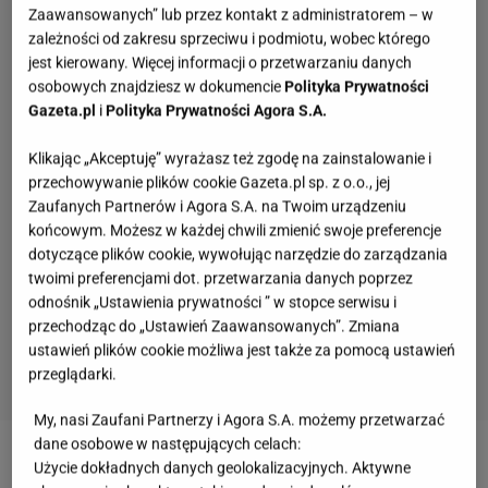
Zaawansowanych” lub przez kontakt z administratorem – w
zależności od zakresu sprzeciwu i podmiotu, wobec którego
jest kierowany. Więcej informacji o przetwarzaniu danych
osobowych znajdziesz w dokumencie
Polityka Prywatności
Gazeta.pl
i
Polityka Prywatności Agora S.A.
Klikając „Akceptuję” wyrażasz też zgodę na zainstalowanie i
przechowywanie plików cookie Gazeta.pl sp. z o.o., jej
Zaufanych Partnerów i Agora S.A. na Twoim urządzeniu
końcowym. Możesz w każdej chwili zmienić swoje preferencje
dotyczące plików cookie, wywołując narzędzie do zarządzania
twoimi preferencjami dot. przetwarzania danych poprzez
odnośnik „Ustawienia prywatności ” w stopce serwisu i
przechodząc do „Ustawień Zaawansowanych”. Zmiana
ustawień plików cookie możliwa jest także za pomocą ustawień
przeglądarki.
My, nasi Zaufani Partnerzy i Agora S.A. możemy przetwarzać
Quiz: polskie miasta. My podajemy 3 hasła, ty
dane osobowe w następujących celach:
wskazujesz jakie to miasto
Użycie dokładnych danych geolokalizacyjnych. Aktywne