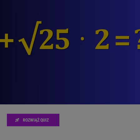
zanie usług.
Lista Zaufanych Partnerów
ROZWIĄŻ QUIZ