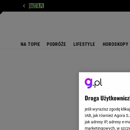
WIADOMOŚCI
NEXT
SPORT
PLOTEK
D
NA TOPIE
PODRÓŻE
LIFESTYLE
HOROSKOPY
Droga Użytkownicz
jeśli wyrazisz zgodę klika
IAB, jak również Agora S
jak adresy IP, adresy e-m
marketingowych, w szcze