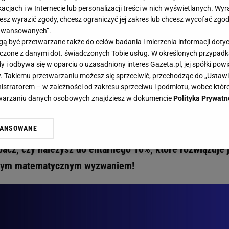
acjach i w Internecie lub personalizacji treści w nich wyświetlanych. Wyr
cesz wyrazić zgody, chcesz ograniczyć jej zakres lub chcesz wycofać zgo
aawansowanych”.
 być przetwarzane także do celów badania i mierzenia informacji dot
 łączone z danymi dot. świadczonych Tobie usług. W określonych przypad
0% osób rozwiązuje to równanie poprawnie! Sprawdź, czy jesteś wśród nich - Gazeta.p
i odbywa się w oparciu o uzasadniony interes Gazeta.pl, jej spółki powi
ylko 10% osób rozwiązuje to równan
. Takiemu przetwarzaniu możesz się sprzeciwić, przechodząc do „Ust
nistratorem – w zależności od zakresu sprzeciwu i podmiotu, wobec które
czy jesteś wśród nich
etwarzaniu danych osobowych znajdziesz w dokumencie
Polityka Prywatn
WANSOWANE
ównaniu! Myślisz, że dobrze znasz kolejność działań?
żasz też zgodę na zainstalowanie i przechowywanie plików cookie Gazeta.p
gora S.A. na Twoim urządzeniu końcowym. Możesz w każdej chwili zmien
acz, czy należysz do elitarnego 10%, które rozwiązuje 
 wywołując narzędzie do zarządzania twoimi preferencjami dot. przetw
 z tym matematycznym wyzwaniem!
ywatności ” w stopce serwisu i przechodząc do „Ustawień Zaawansowan
st także za pomocą ustawień przeglądarki.
rzy i Agora S.A. możemy przetwarzać dane osobowe w następujących cel
 geolokalizacyjnych. Aktywne skanowanie charakterystyki urządzenia do
 na urządzeniu lub dostęp do nich. Spersonalizowane reklamy i treści, p