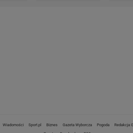
Wiadomości
Sport.pl
Biznes
Gazeta Wyborcza
Pogoda
Redakcja G