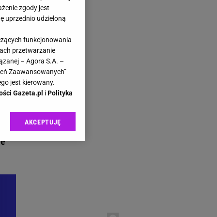
ażenie zgody jest
dę uprzednio udzieloną
yczących funkcjonowania
kach przetwarzanie
l
ązanej – Agora S.A. –
ie
awień Zaawansowanych”
go jest kierowany.
ości Gazeta.pl
i
Polityka
AKCEPTUJĘ
l sp. z o.o., jej
ić swoje preferencje
je
arzania danych poprzez
ych”. Zmiana ustawień
ach:
 celów identyfikacji.
omiar reklam i treści,