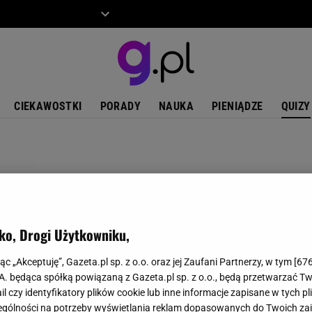
ZIECKO
MOTO
CIEKAWOSTKI
PORADY
NAUKA
PIENIĄDZE
QUIZY
ko, Drogi Użytkowniku,
jąc „Akceptuję”, Gazeta.pl sp. z o.o. oraz jej Zaufani Partnerzy, w tym [
67
.A. będąca spółką powiązaną z Gazeta.pl sp. z o.o., będą przetwarzać T
ail czy identyfikatory plików cookie lub inne informacje zapisane w tych p
gólności na potrzeby wyświetlania reklam dopasowanych do Twoich zain