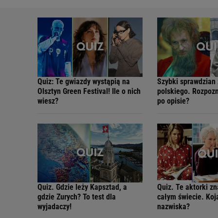
Quiz: Te gwiazdy wystąpią na
Szybki sprawdzian 
Olsztyn Green Festival! Ile o nich
polskiego. Rozpozn
wiesz?
po opisie?
Quiz. Gdzie leży Kapsztad, a
Quiz. Te aktorki z
gdzie Zurych? To test dla
całym świecie. Koj
wyjadaczy!
nazwiska?