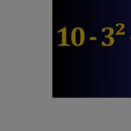
badnie odbiorców i uleps