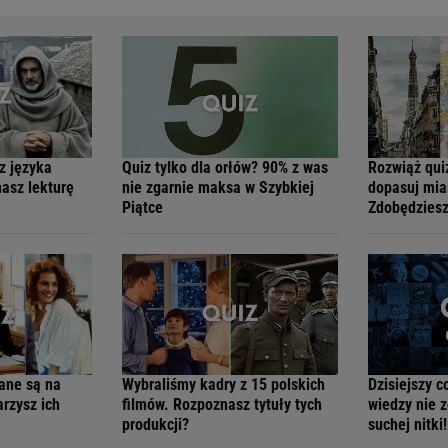
z języka
Quiz tylko dla orłów? 90% z was
Rozwiąż quiz
asz lekturę
nie zgarnie maksa w Szybkiej
dopasuj mia
Piątce
Zdobędziesz
nane są na
Wybraliśmy kadry z 15 polskich
Dzisiejszy c
arzysz ich
filmów. Rozpoznasz tytuły tych
wiedzy nie z
produkcji?
suchej nitki!