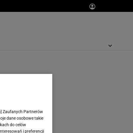
6
] Zaufanych Partnerów
woje dane osobowe takie
likach do celów
teresowań i preferencji