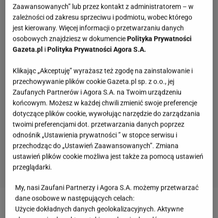
Zaawansowanych” lub przez kontakt z administratorem – w
zależności od zakresu sprzeciwu i podmiotu, wobec którego
jest kierowany. Więcej informacji o przetwarzaniu danych
osobowych znajdziesz w dokumencie
Polityka Prywatności
Gazeta.pl
i
Polityka Prywatności Agora S.A.
Klikając „Akceptuję” wyrażasz też zgodę na zainstalowanie i
przechowywanie plików cookie Gazeta.pl sp. z o.o., jej
Zaufanych Partnerów i Agora S.A. na Twoim urządzeniu
końcowym. Możesz w każdej chwili zmienić swoje preferencje
dotyczące plików cookie, wywołując narzędzie do zarządzania
twoimi preferencjami dot. przetwarzania danych poprzez
odnośnik „Ustawienia prywatności ” w stopce serwisu i
przechodząc do „Ustawień Zaawansowanych”. Zmiana
ustawień plików cookie możliwa jest także za pomocą ustawień
przeglądarki.
My, nasi Zaufani Partnerzy i Agora S.A. możemy przetwarzać
Słowa, których używały nasze prababcie.
dane osobowe w następujących celach:
Udowodnij, że wiesz o co chodzi
Użycie dokładnych danych geolokalizacyjnych. Aktywne