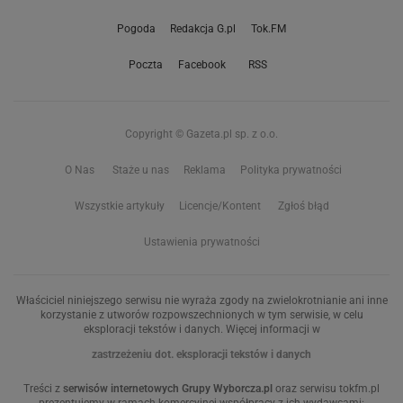
Pogoda
Redakcja G.pl
Tok.FM
Poczta
Facebook
RSS
Copyright © Gazeta.pl sp. z o.o.
O Nas
Staże u nas
Reklama
Polityka prywatności
Wszystkie artykuły
Licencje/Kontent
Zgłoś błąd
Ustawienia prywatności
Właściciel niniejszego serwisu nie wyraża zgody na zwielokrotnianie ani inne
korzystanie z utworów rozpowszechnionych w tym serwisie, w celu
eksploracji tekstów i danych. Więcej informacji w
zastrzeżeniu dot. eksploracji tekstów i danych
Treści z
serwisów internetowych Grupy Wyborcza.pl
oraz serwisu tokfm.pl