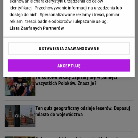
skanowanie charakterystyki urządzenia do celów
identyfikacji. Przechowywanie informacji na urządzeniu lub
Quiz o "Seksmisji". Sprawdź, jak dobrze
dostęp do nich. Spersonalizowane reklamy i treści, pomiar
pamiętasz ten kultowy film
reklam i treści, badnie odbiorców i ulepszanie usług.
Lista Zaufanych Partnerów
Umiesz się zachować? Sprawdź to w quizie z
USTAWIENIA ZAAWANSOWANE
zasad savoir vivre!
AKCEPTUJĘ
Te kultowe teksty zapisały się w pamięci
wszystkich Polaków. Znasz je?
Ten quiz geograficzny odsieje leserów. Dopasuj
miasto do województwa