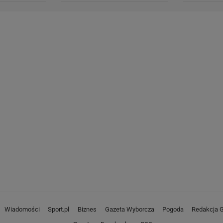
Wiadomości
Sport.pl
Biznes
Gazeta Wyborcza
Pogoda
Redakcja G