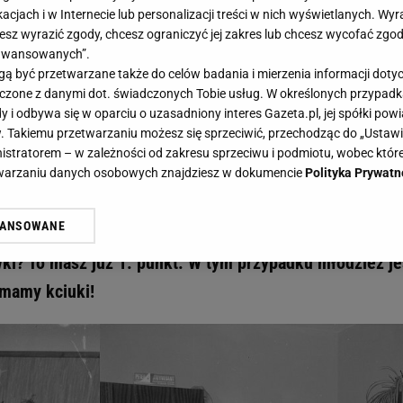
acjach i w Internecie lub personalizacji treści w nich wyświetlanych. Wyr
cesz wyrazić zgody, chcesz ograniczyć jej zakres lub chcesz wycofać zgo
aawansowanych”.
 być przetwarzane także do celów badania i mierzenia informacji dot
 łączone z danymi dot. świadczonych Tobie usług. W określonych przypad
ch w PRL-u. W 7. pytaniu odpada większość z was. Młodzież jest bez szans! - Gazeta
i odbywa się w oparciu o uzasadniony interes Gazeta.pl, jej spółki powi
 czasach w PRL-u. W 7. pytaniu
. Takiemu przetwarzaniu możesz się sprzeciwić, przechodząc do „Ust
nistratorem – w zależności od zakresu sprzeciwu i podmiotu, wobec które
as. Młodzież jest bez szans!
etwarzaniu danych osobowych znajdziesz w dokumencie
Polityka Prywatn
WANSOWANE
ki quiz wiedzy o tamtych latach. Prawda czy fałsz?
żasz też zgodę na zainstalowanie i przechowywanie plików cookie Gazeta.p
gora S.A. na Twoim urządzeniu końcowym. Możesz w każdej chwili zmien
i? To masz już 1. punkt. W tym przypadku młodzież je
 wywołując narzędzie do zarządzania twoimi preferencjami dot. przetw
ymamy kciuki!
ywatności ” w stopce serwisu i przechodząc do „Ustawień Zaawansowan
st także za pomocą ustawień przeglądarki.
rzy i Agora S.A. możemy przetwarzać dane osobowe w następujących cel
 geolokalizacyjnych. Aktywne skanowanie charakterystyki urządzenia do
 na urządzeniu lub dostęp do nich. Spersonalizowane reklamy i treści, p