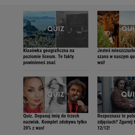
Klasówka geograficzna na
Jesteś mieszczuc
poziomie liceum. Te fakty
szans w naszym qui
powinieneś znać
wsi!
Quiz. Dopasuj imię do trzech
Rozpoznasz te pols
nazwisk. Komplet zdobywa tylko
zdjęciach? Zgarnij 
20% z was!
12/12!