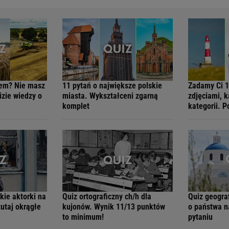
hem? Nie masz
11 pytań o największe polskie
Zadamy Ci 1
zie wiedzy o
miasta. Wykształceni zgarną
zdjęciami, k
komplet
kategorii. 
kie aktorki na
Quiz ortograficzny ch/h dla
Quiz geogra
tutaj okrągłe
kujonów. Wynik 11/13 punktów
o państwa n
to minimum!
pytaniu