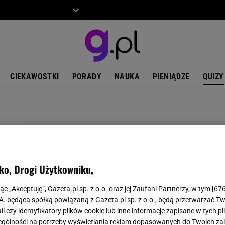
ZIECKO
MOTO
CIEKAWOSTKI
PORADY
NAUKA
PIENIĄDZE
QUIZY
ko, Drogi Użytkowniku,
jąc „Akceptuję”, Gazeta.pl sp. z o.o. oraz jej Zaufani Partnerzy, w tym [
67
.A. będąca spółką powiązaną z Gazeta.pl sp. z o.o., będą przetwarzać T
ail czy identyfikatory plików cookie lub inne informacje zapisane w tych p
gólności na potrzeby wyświetlania reklam dopasowanych do Twoich zain