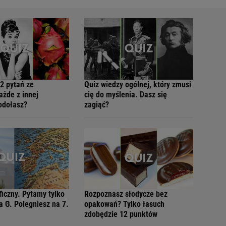
2 pytań ze
Quiz wiedzy ogólnej, który zmusi
ażde z innej
cię do myślenia. Dasz się
Podołasz?
zagiąć?
ficzny. Pytamy tylko
Rozpoznasz słodycze bez
a G. Polegniesz na 7.
opakowań? Tylko łasuch
zdobędzie 12 punktów