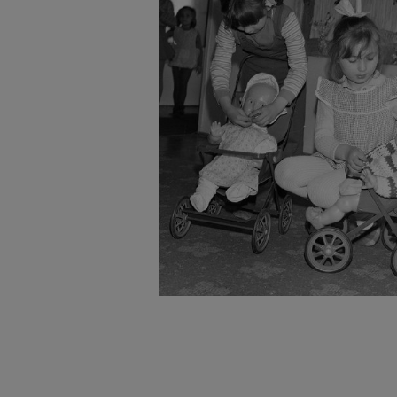
badnie odbiorców i uleps