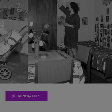
zanie usług.
Lista Zaufanych Partnerów
ROZWIĄŻ QUIZ