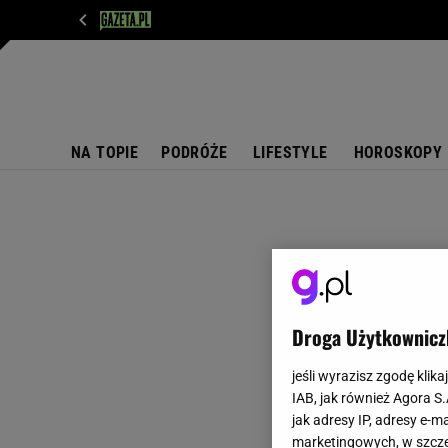
WIADOMOŚCI
NEXT
SPORT
PLOTEK
D
NA TOPIE
PODRÓŻE
LIFESTYLE
HOROSKOPY
Droga Użytkownicz
jeśli wyrazisz zgodę klika
IAB, jak również Agora S
jak adresy IP, adresy e-m
marketingowych, w szcze