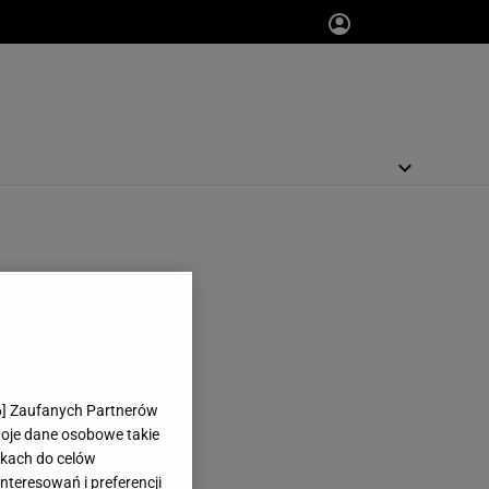
6
] Zaufanych Partnerów
woje dane osobowe takie
likach do celów
teresowań i preferencji