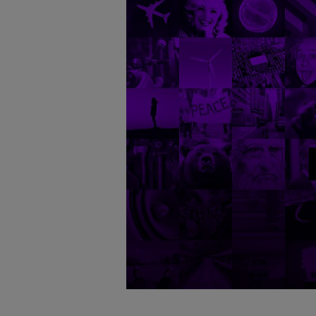
badnie odbiorców i uleps