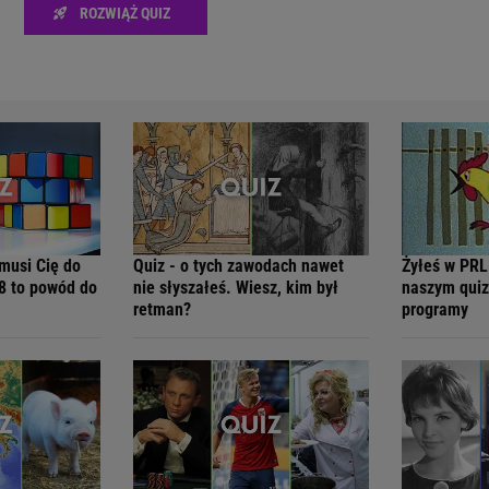
ROZWIĄŻ QUIZ
zmusi Cię do
Quiz - o tych zawodach nawet
Żyłeś w PRL
8 to powód do
nie słyszałeś. Wiesz, kim był
naszym quiz
retman?
programy