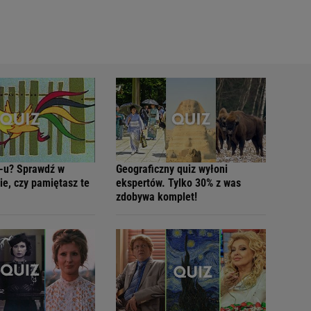
-u? Sprawdź w
Geograficzny quiz wyłoni
ie, czy pamiętasz te
ekspertów. Tylko 30% z was
zdobywa komplet!