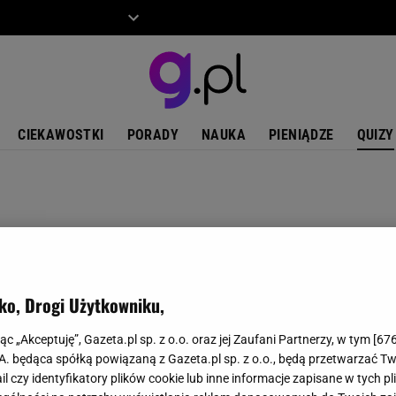
ZIECKO
MOTO
CIEKAWOSTKI
PORADY
NAUKA
PIENIĄDZE
QUIZY
ko, Drogi Użytkowniku,
jąc „Akceptuję”, Gazeta.pl sp. z o.o. oraz jej Zaufani Partnerzy, w tym [
67
.A. będąca spółką powiązaną z Gazeta.pl sp. z o.o., będą przetwarzać T
ail czy identyfikatory plików cookie lub inne informacje zapisane w tych p