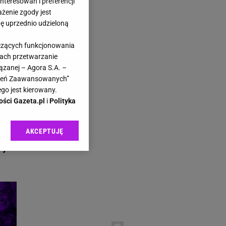
teresowań i preferencji
ażenie zgody jest
dę uprzednio udzieloną
yczących funkcjonowania
kach przetwarzanie
azeta.pl
ązanej – Agora S.A. –
awień Zaawansowanych”
go jest kierowany.
ości Gazeta.pl
i
Polityka
AKCEPTUJĘ
l sp. z o.o., jej
iwym
ić swoje preferencje
arzania danych poprzez
ych”. Zmiana ustawień
ach:
 celów identyfikacji.
omiar reklam i treści,