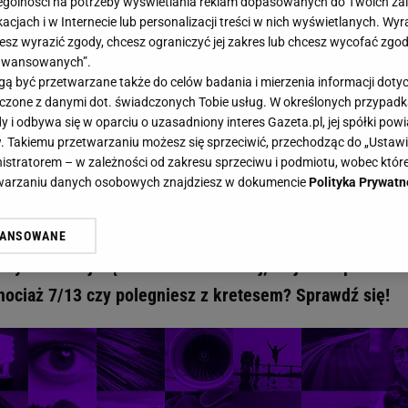
gólności na potrzeby wyświetlania reklam dopasowanych do Twoich zain
acjach i w Internecie lub personalizacji treści w nich wyświetlanych. Wyr
cesz wyrazić zgody, chcesz ograniczyć jej zakres lub chcesz wycofać zgo
aawansowanych”.
 być przetwarzane także do celów badania i mierzenia informacji dot
 łączone z danymi dot. świadczonych Tobie usług. W określonych przypad
wiedzy ogólnej. Wytęż szare komórki i spróbuj zdobyć chociaż 8/13. Dasz radę? - G
i odbywa się w oparciu o uzasadniony interes Gazeta.pl, jej spółki powi
 quiz wiedzy ogólnej. Wytęż szare
. Takiemu przetwarzaniu możesz się sprzeciwić, przechodząc do „Ust
nistratorem – w zależności od zakresu sprzeciwu i podmiotu, wobec które
obyć chociaż 8/13. Dasz radę?
etwarzaniu danych osobowych znajdziesz w dokumencie
Polityka Prywatn
ej to prawdziwe wyzwanie. Wydaje się prosty, ale
WANSOWANE
żasz też zgodę na zainstalowanie i przechowywanie plików cookie Gazeta.p
czyk. Nie daj się zwieść i udowodnij, że jesteś prawdz
gora S.A. na Twoim urządzeniu końcowym. Możesz w każdej chwili zmien
 wywołując narzędzie do zarządzania twoimi preferencjami dot. przetw
hociaż 7/13 czy polegniesz z kretesem? Sprawdź się!
ywatności ” w stopce serwisu i przechodząc do „Ustawień Zaawansowan
st także za pomocą ustawień przeglądarki.
rzy i Agora S.A. możemy przetwarzać dane osobowe w następujących cel
 geolokalizacyjnych. Aktywne skanowanie charakterystyki urządzenia do
 na urządzeniu lub dostęp do nich. Spersonalizowane reklamy i treści, p