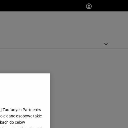
6
] Zaufanych Partnerów
woje dane osobowe takie
likach do celów