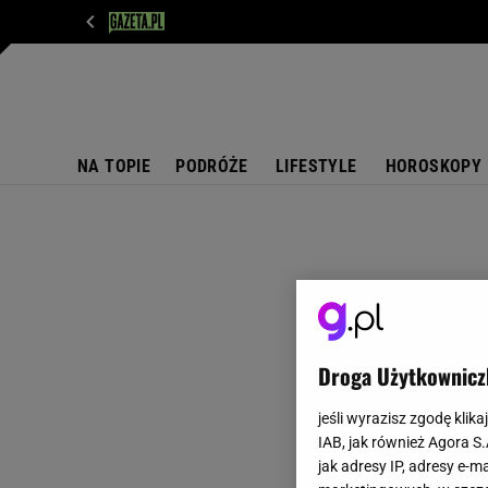
WIADOMOŚCI
NEXT
SPORT
PLOTEK
D
NA TOPIE
PODRÓŻE
LIFESTYLE
HOROSKOPY
Droga Użytkownicz
jeśli wyrazisz zgodę klika
IAB, jak również Agora S
jak adresy IP, adresy e-m