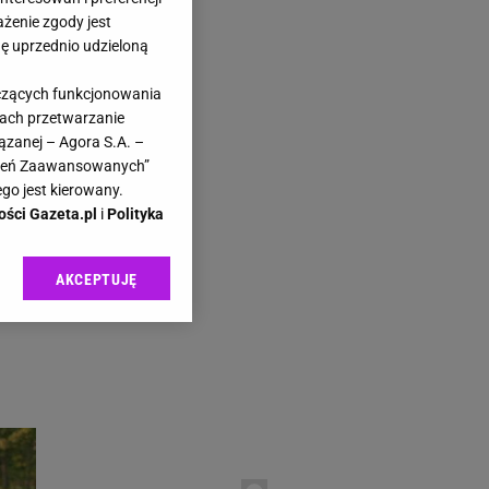
ażenie zgody jest
dę uprzednio udzieloną
yczących funkcjonowania
kach przetwarzanie
ązanej – Agora S.A. –
y?
awień Zaawansowanych”
go jest kierowany.
ości Gazeta.pl
i
Polityka
AKCEPTUJĘ
im
l sp. z o.o., jej
ić swoje preferencje
arzania danych poprzez
ych”. Zmiana ustawień
ach:
 celów identyfikacji.
omiar reklam i treści,