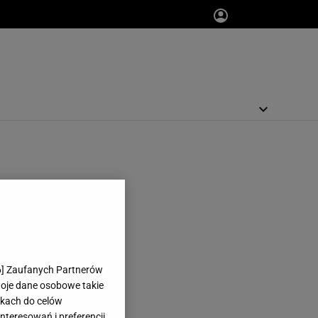
6
] Zaufanych Partnerów
woje dane osobowe takie
likach do celów
teresowań i preferencji