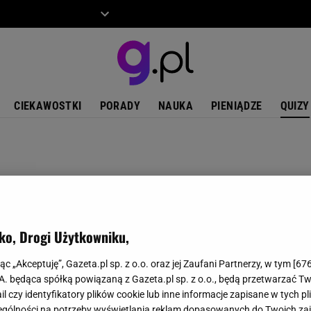
ZIECKO
MOTO
CIEKAWOSTKI
PORADY
NAUKA
PIENIĄDZE
QUIZY
ko, Drogi Użytkowniku,
jąc „Akceptuję”, Gazeta.pl sp. z o.o. oraz jej Zaufani Partnerzy, w tym [
67
.A. będąca spółką powiązaną z Gazeta.pl sp. z o.o., będą przetwarzać T
ail czy identyfikatory plików cookie lub inne informacje zapisane w tych p
gólności na potrzeby wyświetlania reklam dopasowanych do Twoich zain