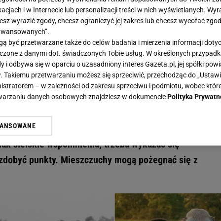
acjach i w Internecie lub personalizacji treści w nich wyświetlanych. Wyr
cesz wyrazić zgody, chcesz ograniczyć jej zakres lub chcesz wycofać zgo
aawansowanych”.
 być przetwarzane także do celów badania i mierzenia informacji dot
 łączone z danymi dot. świadczonych Tobie usług. W określonych przypad
 Czym różni się siano od słomy? Mieszczuchy nie mają szans pobić 6/11! - Gazeta.pl
i odbywa się w oparciu o uzasadniony interes Gazeta.pl, jej spółki powi
 wsi. Czym różni się siano od słom
. Takiemu przetwarzaniu możesz się sprzeciwić, przechodząc do „Ust
nistratorem – w zależności od zakresu sprzeciwu i podmiotu, wobec które
 szans pobić 6/11!
etwarzaniu danych osobowych znajdziesz w dokumencie
Polityka Prywatn
WANSOWANE
? Takie doświadczenie da ci przewagę w naszym wiejsk
żasz też zgodę na zainstalowanie i przechowywanie plików cookie Gazeta.p
gora S.A. na Twoim urządzeniu końcowym. Możesz w każdej chwili zmien
nak sielskie wspomnienia, trzeba wykazać się
 wywołując narzędzie do zarządzania twoimi preferencjami dot. przetw
 zdobyć punkty. Mieszczuchy mogą pożegnać się z
ywatności ” w stopce serwisu i przechodząc do „Ustawień Zaawansowan
st także za pomocą ustawień przeglądarki.
rzy i Agora S.A. możemy przetwarzać dane osobowe w następujących cel
 geolokalizacyjnych. Aktywne skanowanie charakterystyki urządzenia do
 na urządzeniu lub dostęp do nich. Spersonalizowane reklamy i treści, p