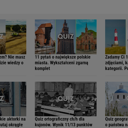
hem? Nie masz
11 pytań o największe polskie
Zadamy Ci 1
zie wiedzy o
miasta. Wykształceni zgarną
zdjęciami, k
komplet
kategorii. 
kie aktorki na
Quiz ortograficzny ch/h dla
Quiz geogra
tutaj okrągłe
kujonów. Wynik 11/13 punktów
o państwa n