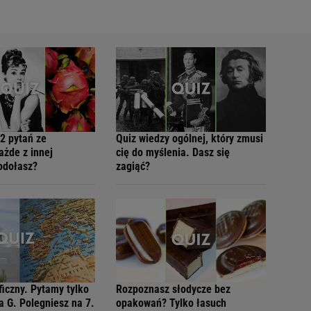
2 pytań ze
Quiz wiedzy ogólnej, który zmusi
ażde z innej
cię do myślenia. Dasz się
Podołasz?
zagiąć?
ficzny. Pytamy tylko
Rozpoznasz słodycze bez
a G. Polegniesz na 7.
opakowań? Tylko łasuch