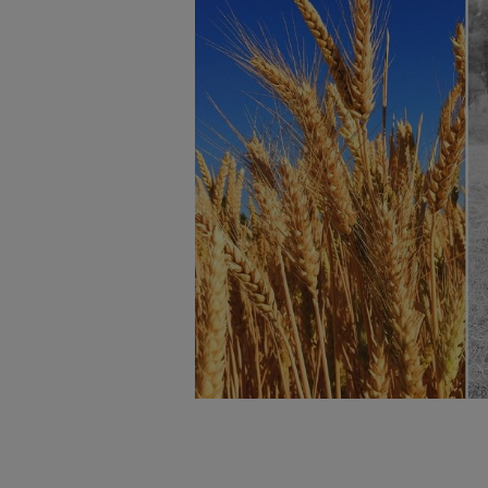
badnie odbiorców i uleps