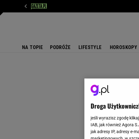
WIADOMOŚCI
NEXT
SPORT
PLOTEK
D
NA TOPIE
PODRÓŻE
LIFESTYLE
HOROSKOPY
Droga Użytkownicz
jeśli wyrazisz zgodę klika
IAB, jak również Agora S
jak adresy IP, adresy e-m
marketingowych, w szcze