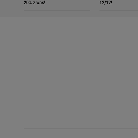
20% z was!
12/12!