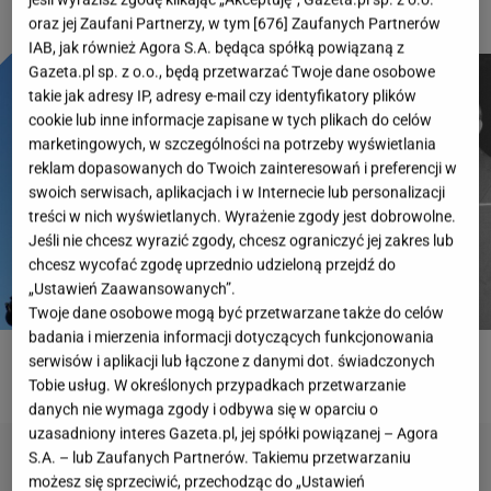
oraz jej Zaufani Partnerzy, w tym [
676
] Zaufanych Partnerów
IAB, jak również Agora S.A. będąca spółką powiązaną z
Gazeta.pl sp. z o.o., będą przetwarzać Twoje dane osobowe
takie jak adresy IP, adresy e-mail czy identyfikatory plików
cookie lub inne informacje zapisane w tych plikach do celów
marketingowych, w szczególności na potrzeby wyświetlania
reklam dopasowanych do Twoich zainteresowań i preferencji w
swoich serwisach, aplikacjach i w Internecie lub personalizacji
treści w nich wyświetlanych. Wyrażenie zgody jest dobrowolne.
Jeśli nie chcesz wyrazić zgody, chcesz ograniczyć jej zakres lub
chcesz wycofać zgodę uprzednio udzieloną przejdź do
„Ustawień Zaawansowanych”.
Twoje dane osobowe mogą być przetwarzane także do celów
badania i mierzenia informacji dotyczących funkcjonowania
serwisów i aplikacji lub łączone z danymi dot. świadczonych
ROZWIĄŻ QUIZ
Tobie usług. W określonych przypadkach przetwarzanie
danych nie wymaga zgody i odbywa się w oparciu o
uzasadniony interes Gazeta.pl, jej spółki powiązanej – Agora
S.A. – lub Zaufanych Partnerów. Takiemu przetwarzaniu
możesz się sprzeciwić, przechodząc do „Ustawień