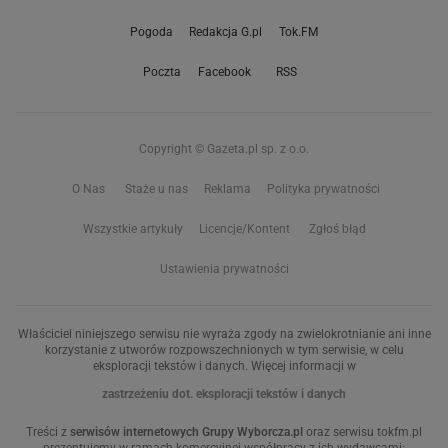
Pogoda
Redakcja G.pl
Tok.FM
Poczta
Facebook
RSS
Copyright © Gazeta.pl sp. z o.o.
O Nas
Staże u nas
Reklama
Polityka prywatności
Wszystkie artykuły
Licencje/Kontent
Zgłoś błąd
Ustawienia prywatności
Właściciel niniejszego serwisu nie wyraża zgody na zwielokrotnianie ani inne
korzystanie z utworów rozpowszechnionych w tym serwisie, w celu
eksploracji tekstów i danych. Więcej informacji w
zastrzeżeniu dot. eksploracji tekstów i danych
Treści z
serwisów internetowych Grupy Wyborcza.pl
oraz serwisu tokfm.pl