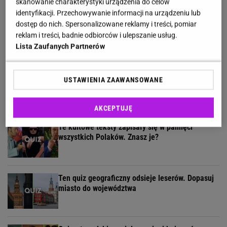
skanowanie charakterystyki urządzenia do celów
identyfikacji. Przechowywanie informacji na urządzeniu lub
Quiz o "Seksmisji". Sprawdź, jak dobrze
dostęp do nich. Spersonalizowane reklamy i treści, pomiar
pamiętasz ten kultowy film
reklam i treści, badnie odbiorców i ulepszanie usług.
Lista Zaufanych Partnerów
Umiesz się zachować? Sprawdź to w quizie z
USTAWIENIA ZAAWANSOWANE
zasad savoir vivre!
AKCEPTUJĘ
Te kultowe teksty zapisały się w pamięci
wszystkich Polaków. Znasz je?
Ten quiz geograficzny odsieje leserów. Dopasuj
miasto do województwa