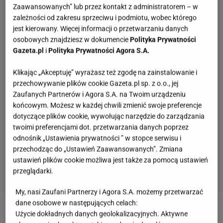
Zaawansowanych” lub przez kontakt z administratorem – w
zależności od zakresu sprzeciwu i podmiotu, wobec którego
jest kierowany. Więcej informacji o przetwarzaniu danych
osobowych znajdziesz w dokumencie
Polityka Prywatności
Gazeta.pl
i
Polityka Prywatności Agora S.A.
Klikając „Akceptuję” wyrażasz też zgodę na zainstalowanie i
przechowywanie plików cookie Gazeta.pl sp. z o.o., jej
Zaufanych Partnerów i Agora S.A. na Twoim urządzeniu
końcowym. Możesz w każdej chwili zmienić swoje preferencje
dotyczące plików cookie, wywołując narzędzie do zarządzania
twoimi preferencjami dot. przetwarzania danych poprzez
odnośnik „Ustawienia prywatności ” w stopce serwisu i
przechodząc do „Ustawień Zaawansowanych”. Zmiana
ustawień plików cookie możliwa jest także za pomocą ustawień
przeglądarki.
My, nasi Zaufani Partnerzy i Agora S.A. możemy przetwarzać
Słowa, których używały nasze prababcie.
dane osobowe w następujących celach:
Udowodnij, że wiesz o co chodzi
Użycie dokładnych danych geolokalizacyjnych. Aktywne