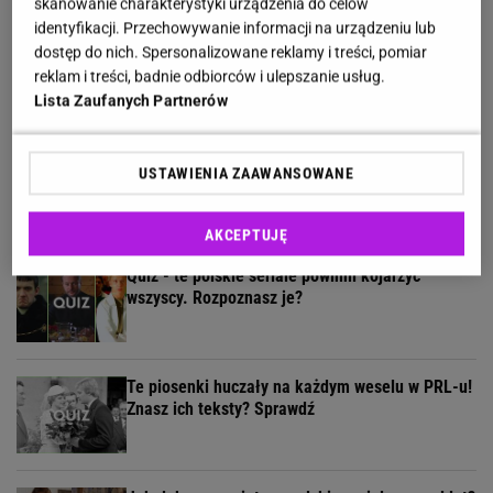
skanowanie charakterystyki urządzenia do celów
identyfikacji. Przechowywanie informacji na urządzeniu lub
Te kultowe teksty zapisały się w pamięci
dostęp do nich. Spersonalizowane reklamy i treści, pomiar
wszystkich Polaków. Znasz je?
reklam i treści, badnie odbiorców i ulepszanie usług.
Lista Zaufanych Partnerów
Ten quiz geograficzny odsieje leserów. Dopasuj
USTAWIENIA ZAAWANSOWANE
miasto do województwa
AKCEPTUJĘ
Quiz - te polskie seriale powinni kojarzyć
wszyscy. Rozpoznasz je?
Te piosenki huczały na każdym weselu w PRL-u!
Znasz ich teksty? Sprawdź