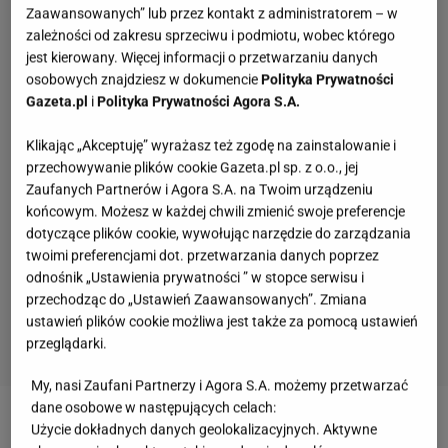
Zaawansowanych” lub przez kontakt z administratorem – w
zależności od zakresu sprzeciwu i podmiotu, wobec którego
jest kierowany. Więcej informacji o przetwarzaniu danych
osobowych znajdziesz w dokumencie
Polityka Prywatności
Gazeta.pl
i
Polityka Prywatności Agora S.A.
Klikając „Akceptuję” wyrażasz też zgodę na zainstalowanie i
przechowywanie plików cookie Gazeta.pl sp. z o.o., jej
Zaufanych Partnerów i Agora S.A. na Twoim urządzeniu
końcowym. Możesz w każdej chwili zmienić swoje preferencje
dotyczące plików cookie, wywołując narzędzie do zarządzania
twoimi preferencjami dot. przetwarzania danych poprzez
odnośnik „Ustawienia prywatności ” w stopce serwisu i
przechodząc do „Ustawień Zaawansowanych”. Zmiana
ustawień plików cookie możliwa jest także za pomocą ustawień
przeglądarki.
My, nasi Zaufani Partnerzy i Agora S.A. możemy przetwarzać
Umiesz się zachować? Sprawdź to w quizie z
dane osobowe w następujących celach:
zasad savoir vivre!
Użycie dokładnych danych geolokalizacyjnych. Aktywne