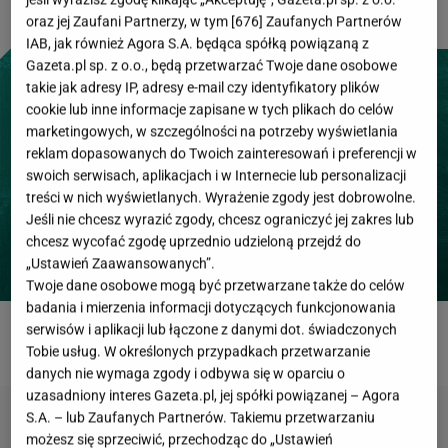
oraz jej Zaufani Partnerzy, w tym [
676
] Zaufanych Partnerów
IAB, jak również Agora S.A. będąca spółką powiązaną z
Gazeta.pl sp. z o.o., będą przetwarzać Twoje dane osobowe
takie jak adresy IP, adresy e-mail czy identyfikatory plików
cookie lub inne informacje zapisane w tych plikach do celów
marketingowych, w szczególności na potrzeby wyświetlania
reklam dopasowanych do Twoich zainteresowań i preferencji w
swoich serwisach, aplikacjach i w Internecie lub personalizacji
treści w nich wyświetlanych. Wyrażenie zgody jest dobrowolne.
Jeśli nie chcesz wyrazić zgody, chcesz ograniczyć jej zakres lub
chcesz wycofać zgodę uprzednio udzieloną przejdź do
„Ustawień Zaawansowanych”.
Twoje dane osobowe mogą być przetwarzane także do celów
badania i mierzenia informacji dotyczących funkcjonowania
serwisów i aplikacji lub łączone z danymi dot. świadczonych
ROZWIĄŻ QUIZ
Tobie usług. W określonych przypadkach przetwarzanie
danych nie wymaga zgody i odbywa się w oparciu o
uzasadniony interes Gazeta.pl, jej spółki powiązanej – Agora
S.A. – lub Zaufanych Partnerów. Takiemu przetwarzaniu
możesz się sprzeciwić, przechodząc do „Ustawień