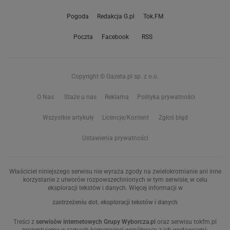
Pogoda
Redakcja G.pl
Tok.FM
Poczta
Facebook
RSS
Copyright © Gazeta.pl sp. z o.o.
O Nas
Staże u nas
Reklama
Polityka prywatności
Wszystkie artykuły
Licencje/Kontent
Zgłoś błąd
Ustawienia prywatności
Właściciel niniejszego serwisu nie wyraża zgody na zwielokrotnianie ani inne
korzystanie z utworów rozpowszechnionych w tym serwisie, w celu
eksploracji tekstów i danych. Więcej informacji w
zastrzeżeniu dot. eksploracji tekstów i danych
Treści z
serwisów internetowych Grupy Wyborcza.pl
oraz serwisu tokfm.pl