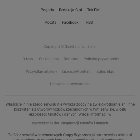
Pogoda
Redakcja G.pl
Tok.FM
Poczta
Facebook
RSS
Copyright © Gazeta.pl sp. z o.o.
O Nas
Staże u nas
Reklama
Polityka prywatności
Wszystkie artykuły
Licencje/Kontent
Zgłoś błąd
Ustawienia prywatności
Właściciel niniejszego serwisu nie wyraża zgody na zwielokrotnianie ani inne
korzystanie z utworów rozpowszechnionych w tym serwisie, w celu
eksploracji tekstów i danych. Więcej informacji w
zastrzeżeniu dot. eksploracji tekstów i danych
Treści z
serwisów internetowych Grupy Wyborcza.pl
oraz serwisu tokfm.pl