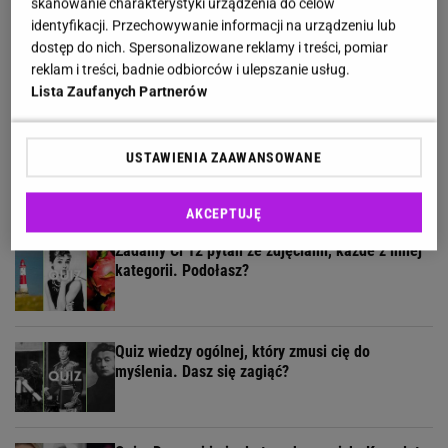
skanowanie charakterystyki urządzenia do celów
identyfikacji. Przechowywanie informacji na urządzeniu lub
Jesteś mieszczuchem? Nie masz szans w
dostęp do nich. Spersonalizowane reklamy i treści, pomiar
naszym quizie wiedzy o wsi!
reklam i treści, badnie odbiorców i ulepszanie usług.
Lista Zaufanych Partnerów
11 pytań o największe polskie miasta.
USTAWIENIA ZAAWANSOWANE
Wykształceni zgarną komplet
AKCEPTUJĘ
Zadamy Ci 12 pytań ze zdjęciami, każde z innej
kategorii. Podołasz?
Quiz wiedzy ogólnej, który zmusi cię do
myślenia. Dasz się zagiąć?