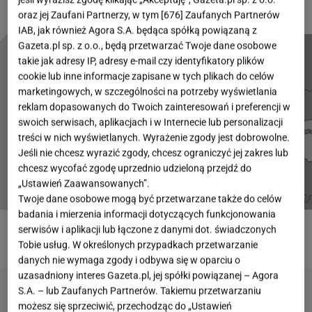
oraz jej Zaufani Partnerzy, w tym [
676
] Zaufanych Partnerów
IAB, jak również Agora S.A. będąca spółką powiązaną z
Gazeta.pl sp. z o.o., będą przetwarzać Twoje dane osobowe
takie jak adresy IP, adresy e-mail czy identyfikatory plików
cookie lub inne informacje zapisane w tych plikach do celów
marketingowych, w szczególności na potrzeby wyświetlania
reklam dopasowanych do Twoich zainteresowań i preferencji w
swoich serwisach, aplikacjach i w Internecie lub personalizacji
treści w nich wyświetlanych. Wyrażenie zgody jest dobrowolne.
Jeśli nie chcesz wyrazić zgody, chcesz ograniczyć jej zakres lub
chcesz wycofać zgodę uprzednio udzieloną przejdź do
„Ustawień Zaawansowanych”.
Twoje dane osobowe mogą być przetwarzane także do celów
badania i mierzenia informacji dotyczących funkcjonowania
serwisów i aplikacji lub łączone z danymi dot. świadczonych
ROZWIĄŻ QUIZ
Tobie usług. W określonych przypadkach przetwarzanie
danych nie wymaga zgody i odbywa się w oparciu o
uzasadniony interes Gazeta.pl, jej spółki powiązanej – Agora
S.A. – lub Zaufanych Partnerów. Takiemu przetwarzaniu
możesz się sprzeciwić, przechodząc do „Ustawień