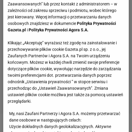
Zaawansowanych” lub przez kontakt z administratorem – w
zależności od zakresu sprzeciwu i podmiotu, wobec którego
jest kierowany. Więcej informacji o przetwarzaniu danych
osobowych znajdziesz w dokumencie
Polityka Prywatności
Gazeta.pl
i
Polityka Prywatności Agora S.A.
Klikając „Akceptuję” wyrażasz też zgodę na zainstalowanie i
przechowywanie plików cookie Gazeta.pl sp. z o.o., jej
Zaufanych Partnerów i Agora S.A. na Twoim urządzeniu
końcowym. Możesz w każdej chwili zmienić swoje preferencje
dotyczące plików cookie, wywołując narzędzie do zarządzania
twoimi preferencjami dot. przetwarzania danych poprzez
odnośnik „Ustawienia prywatności ” w stopce serwisu i
przechodząc do „Ustawień Zaawansowanych”. Zmiana
ustawień plików cookie możliwa jest także za pomocą ustawień
przeglądarki.
My, nasi Zaufani Partnerzy i Agora S.A. możemy przetwarzać
Klasówka geograficzna na poziomie liceum. Te
dane osobowe w następujących celach:
fakty powinieneś znać
Użycie dokładnych danych geolokalizacyjnych. Aktywne