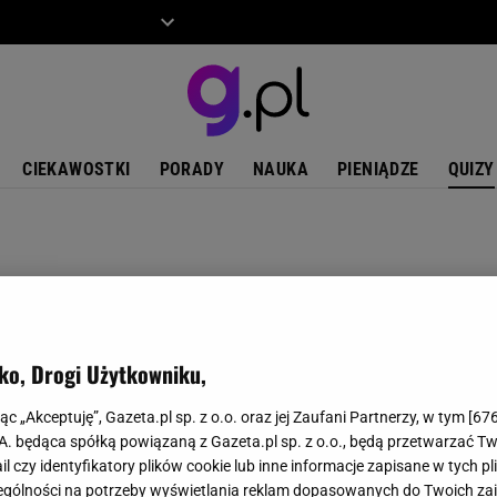
ZIECKO
MOTO
CIEKAWOSTKI
PORADY
NAUKA
PIENIĄDZE
QUIZY
ko, Drogi Użytkowniku,
jąc „Akceptuję”, Gazeta.pl sp. z o.o. oraz jej Zaufani Partnerzy, w tym [
67
.A. będąca spółką powiązaną z Gazeta.pl sp. z o.o., będą przetwarzać T
ail czy identyfikatory plików cookie lub inne informacje zapisane w tych p
gólności na potrzeby wyświetlania reklam dopasowanych do Twoich zain