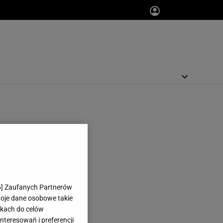
6
] Zaufanych Partnerów
woje dane osobowe takie
likach do celów
teresowań i preferencji