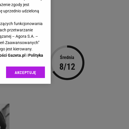
ażenie zgody jest
dę uprzednio udzieloną
yczących funkcjonowania
kach przetwarzanie
ązanej – Agora S.A. –
awień Zaawansowanych”
go jest kierowany.
ości Gazeta.pl
i
Polityka
Średnia
8/12
AKCEPTUJĘ
ach
l sp. z o.o., jej
ić swoje preferencje
arzania danych poprzez
ych”. Zmiana ustawień
ach:
 celów identyfikacji.
omiar reklam i treści,