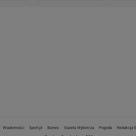
Wiadomości
Sport.pl
Biznes
Gazeta Wyborcza
Pogoda
Redakcja G