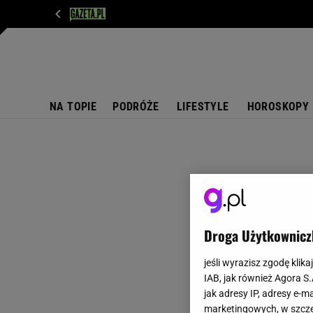
WIADOMOŚCI
NEXT
SPORT
PLOTEK
D
NA TOPIE
PODRÓŻE
LIFESTYLE
HOROSKOPY
Droga Użytkownicz
jeśli wyrazisz zgodę klika
IAB, jak również Agora S
jak adresy IP, adresy e-m
marketingowych, w szcze