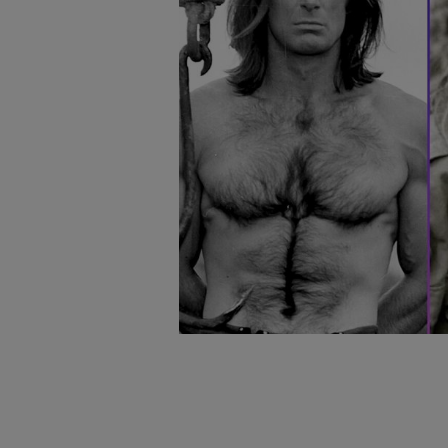
badnie odbiorców i uleps