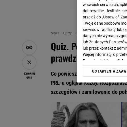
w swoich serwisach, aplik
dobrowolne. Jeśli nie ch
przejdź do „Ustawień Z
Twoje dane osobowe mogą
serwisów i aplikacji lub
News
Quizy
Quiz - Quiz. Poznasz kultowe ser
danych nie wymaga zgody 
Quiz. Poznasz kultow
lub Zaufanych Partnerów
lub przez kontakt z admi
prawdziwy znawca zg
Więcej informacji o prz
Prywatności Agora S.A.
USTAWIENIA ZAA
Co powiesz na quiz filmowy? Tym
Klikając „Akceptuję” wyra
Zamknij
quiz
Zaufanych Partnerów i A
PRL-u oglądał każdy. Rozpoznasz
dotyczące plików cookie,
szczegółów i zamiłowanie do pols
odnośnik „Ustawienia pr
plików cookie możliwa je
My, nasi Zaufani Partne
Użycie dokładnych danych
Przechowywanie informacji