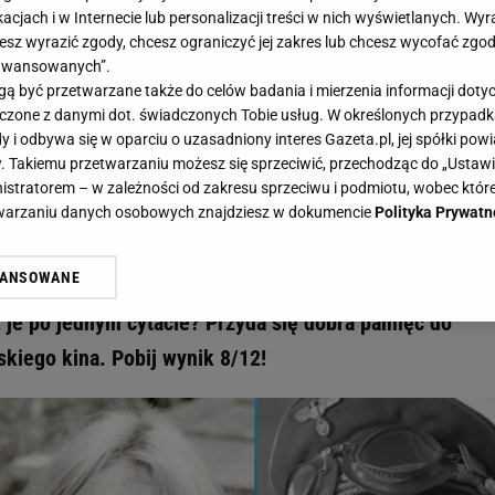
acjach i w Internecie lub personalizacji treści w nich wyświetlanych. Wyr
cesz wyrazić zgody, chcesz ograniczyć jej zakres lub chcesz wycofać zgo
aawansowanych”.
 być przetwarzane także do celów badania i mierzenia informacji dot
 łączone z danymi dot. świadczonych Tobie usług. W określonych przypad
iale PRL-u po cytacie? Tylko prawdziwy znawca zgarnie komplet punktów - Gazeta.pl
i odbywa się w oparciu o uzasadniony interes Gazeta.pl, jej spółki powi
e seriale PRL-u po cytacie? Tylko
. Takiemu przetwarzaniu możesz się sprzeciwić, przechodząc do „Ust
nistratorem – w zależności od zakresu sprzeciwu i podmiotu, wobec które
arnie komplet punktów
etwarzaniu danych osobowych znajdziesz w dokumencie
Polityka Prywatn
WANSOWANE
 razem pytamy o kultowe polskie seriale, które w czas
żasz też zgodę na zainstalowanie i przechowywanie plików cookie Gazeta.p
gora S.A. na Twoim urządzeniu końcowym. Możesz w każdej chwili zmien
 je po jednym cytacie? Przyda się dobra pamięć do
 wywołując narzędzie do zarządzania twoimi preferencjami dot. przetw
kiego kina. Pobij wynik 8/12!
ywatności ” w stopce serwisu i przechodząc do „Ustawień Zaawansowan
st także za pomocą ustawień przeglądarki.
rzy i Agora S.A. możemy przetwarzać dane osobowe w następujących cel
 geolokalizacyjnych. Aktywne skanowanie charakterystyki urządzenia do
 na urządzeniu lub dostęp do nich. Spersonalizowane reklamy i treści, p