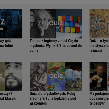
owy quiz
Ten quiz logiczny zmusi Cię do
Quiz - o ty
 na tobie
myślenia. Wynik 3/8 to powód do
nie słyszałe
dumy
retman?
rawczyk?
Quiz dla błyskotliwych. Pobij
My podajemy
ał klasyki
średnią 9/15, a będziemy pod
dopasowujes
wrażeniem
te osoby?