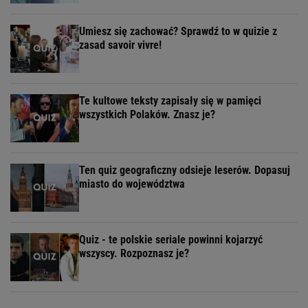
Umiesz się zachować? Sprawdź to w quizie z
zasad savoir vivre!
Te kultowe teksty zapisały się w pamięci
wszystkich Polaków. Znasz je?
Ten quiz geograficzny odsieje leserów. Dopasuj
miasto do województwa
Quiz - te polskie seriale powinni kojarzyć
wszyscy. Rozpoznasz je?