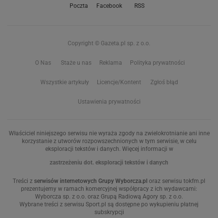
Poczta
Facebook
RSS
Copyright © Gazeta.pl sp. z o.o.
O Nas
Staże u nas
Reklama
Polityka prywatności
Wszystkie artykuły
Licencje/Kontent
Zgłoś błąd
Ustawienia prywatności
Właściciel niniejszego serwisu nie wyraża zgody na zwielokrotnianie ani inne
korzystanie z utworów rozpowszechnionych w tym serwisie, w celu
eksploracji tekstów i danych. Więcej informacji w
zastrzeżeniu dot. eksploracji tekstów i danych
Treści z
serwisów internetowych Grupy Wyborcza.pl
oraz serwisu tokfm.pl
prezentujemy w ramach komercyjnej współpracy z ich wydawcami:
Wyborcza sp. z o.o. oraz Grupą Radiową Agory sp. z o.o.
Wybrane treści z serwisu Sport.pl są dostępne po wykupieniu płatnej
subskrypcji