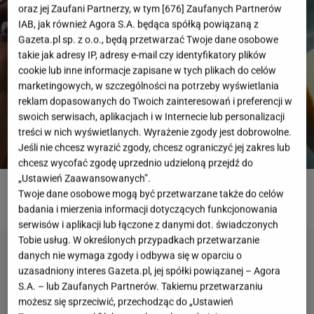
oraz jej Zaufani Partnerzy, w tym [
676
] Zaufanych Partnerów
IAB, jak również Agora S.A. będąca spółką powiązaną z
Gazeta.pl sp. z o.o., będą przetwarzać Twoje dane osobowe
takie jak adresy IP, adresy e-mail czy identyfikatory plików
cookie lub inne informacje zapisane w tych plikach do celów
marketingowych, w szczególności na potrzeby wyświetlania
reklam dopasowanych do Twoich zainteresowań i preferencji w
swoich serwisach, aplikacjach i w Internecie lub personalizacji
treści w nich wyświetlanych. Wyrażenie zgody jest dobrowolne.
Jeśli nie chcesz wyrazić zgody, chcesz ograniczyć jej zakres lub
chcesz wycofać zgodę uprzednio udzieloną przejdź do
„Ustawień Zaawansowanych”.
Twoje dane osobowe mogą być przetwarzane także do celów
ROZWIĄŻ PSYCHOTEST
badania i mierzenia informacji dotyczących funkcjonowania
serwisów i aplikacji lub łączone z danymi dot. świadczonych
Tobie usług. W określonych przypadkach przetwarzanie
danych nie wymaga zgody i odbywa się w oparciu o
uzasadniony interes Gazeta.pl, jej spółki powiązanej – Agora
S.A. – lub Zaufanych Partnerów. Takiemu przetwarzaniu
możesz się sprzeciwić, przechodząc do „Ustawień