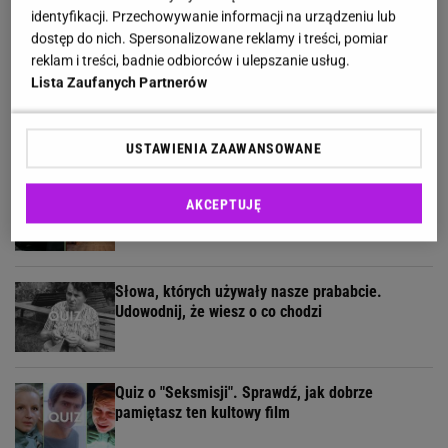
oczytanych od reszty
identyfikacji. Przechowywanie informacji na urządzeniu lub
dostęp do nich. Spersonalizowane reklamy i treści, pomiar
reklam i treści, badnie odbiorców i ulepszanie usług.
Lista Zaufanych Partnerów
Łatwy quiz o gotowaniu. Nie musisz być szefem
kuchni, by zdobyć 9/9
USTAWIENIA ZAAWANSOWANE
Quiz czytelniczy. Te tytuły powinien znać każdy
AKCEPTUJĘ
wykształcony człowiek!
Słowa, których używały nasze prababcie.
Udowodnij, że wiesz o co chodzi
Quiz o "Seksmisji". Sprawdź, jak dobrze
pamiętasz ten kultowy film