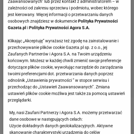
Zaawansowanych” lub przez kontakt z administratorem – w
zależności od zakresu sprzeciwu i podmiotu, wobec którego
jest kierowany. Więcej informacji o przetwarzaniu danych
osobowych znajdziesz w dokumencie
Polityka Prywatności
Gazeta.pl
i
Polityka Prywatności Agora S.A.
Klikając „Akceptuję” wyrażasz też zgodę na zainstalowanie i
przechowywanie plików cookie Gazeta.pl sp. z o.o., jej
Zaufanych Partnerów i Agora S.A. na Twoim urządzeniu
końcowym. Możesz w każdej chwili zmienić swoje preferencje
dotyczące plików cookie, wywołując narzędzie do zarządzania
twoimi preferencjami dot. przetwarzania danych poprzez
odnośnik „Ustawienia prywatności ” w stopce serwisu i
przechodząc do „Ustawień Zaawansowanych”. Zmiana
ustawień plików cookie możliwa jest także za pomocą ustawień
Quiz: polskie miasta. My podajemy 3 hasła, ty
przeglądarki.
wskazujesz jakie to miasto
My, nasi Zaufani Partnerzy i Agora S.A. możemy przetwarzać
dane osobowe w następujących celach:
Użycie dokładnych danych geolokalizacyjnych. Aktywne
Ten quiz wiedzy ogólnej odsieje inteligentnych i
skanowanie charakterystyki urządzenia do celów