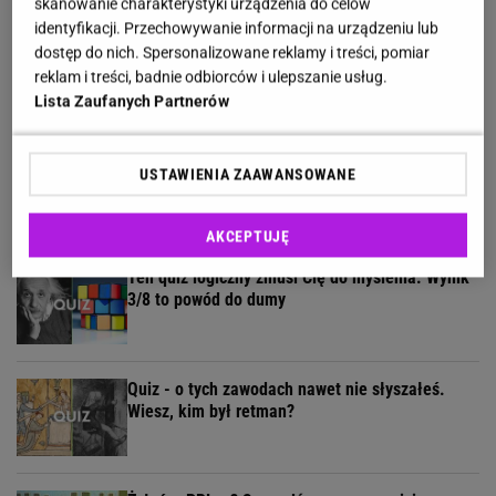
skanowanie charakterystyki urządzenia do celów
identyfikacji. Przechowywanie informacji na urządzeniu lub
Wybraliśmy kadry z 15 polskich filmów.
dostęp do nich. Spersonalizowane reklamy i treści, pomiar
Rozpoznasz tytuły tych produkcji?
reklam i treści, badnie odbiorców i ulepszanie usług.
Lista Zaufanych Partnerów
Dzisiejszy copiątkowy quiz wiedzy nie zostawi na
USTAWIENIA ZAAWANSOWANE
tobie suchej nitki!
AKCEPTUJĘ
Ten quiz logiczny zmusi Cię do myślenia. Wynik
3/8 to powód do dumy
Quiz - o tych zawodach nawet nie słyszałeś.
Wiesz, kim był retman?