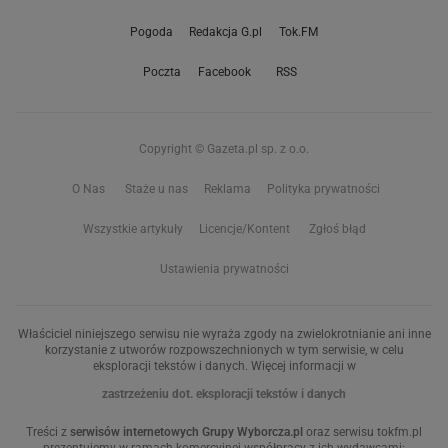
Pogoda
Redakcja G.pl
Tok.FM
Poczta
Facebook
RSS
Copyright © Gazeta.pl sp. z o.o.
O Nas
Staże u nas
Reklama
Polityka prywatności
Wszystkie artykuły
Licencje/Kontent
Zgłoś błąd
Ustawienia prywatności
Właściciel niniejszego serwisu nie wyraża zgody na zwielokrotnianie ani inne
korzystanie z utworów rozpowszechnionych w tym serwisie, w celu
eksploracji tekstów i danych. Więcej informacji w
zastrzeżeniu dot. eksploracji tekstów i danych
Treści z
serwisów internetowych Grupy Wyborcza.pl
oraz serwisu tokfm.pl