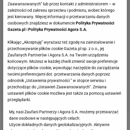
Zaawansowanych” lub przez kontakt z administratorem – w
zależności od zakresu sprzeciwu i podmiotu, wobec którego
jest kierowany. Więcej informacji o przetwarzaniu danych
osobowych znajdziesz w dokumencie
Polityka Prywatności
Gazeta.pl
i
Polityka Prywatności Agora S.A.
Klikając „Akceptuję” wyrażasz też zgodę na zainstalowanie i
przechowywanie plików cookie Gazeta.pl sp. z o.o., jej
Zaufanych Partnerów i Agora S.A. na Twoim urządzeniu
końcowym. Możesz w każdej chwili zmienić swoje preferencje
dotyczące plików cookie, wywołując narzędzie do zarządzania
twoimi preferencjami dot. przetwarzania danych poprzez
odnośnik „Ustawienia prywatności ” w stopce serwisu i
przechodząc do „Ustawień Zaawansowanych”. Zmiana
ustawień plików cookie możliwa jest także za pomocą ustawień
przeglądarki.
My, nasi Zaufani Partnerzy i Agora S.A. możemy przetwarzać
Quiz. Te aktorki znane są na całym świecie.
dane osobowe w następujących celach:
Kojarzysz ich nazwiska?
Użycie dokładnych danych geolokalizacyjnych. Aktywne