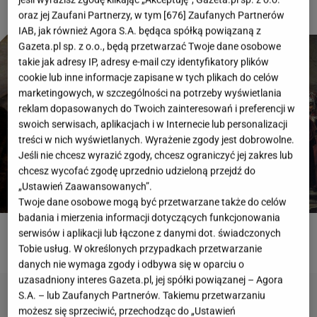
oraz jej Zaufani Partnerzy, w tym [
676
] Zaufanych Partnerów
IAB, jak również Agora S.A. będąca spółką powiązaną z
Gazeta.pl sp. z o.o., będą przetwarzać Twoje dane osobowe
takie jak adresy IP, adresy e-mail czy identyfikatory plików
cookie lub inne informacje zapisane w tych plikach do celów
marketingowych, w szczególności na potrzeby wyświetlania
reklam dopasowanych do Twoich zainteresowań i preferencji w
swoich serwisach, aplikacjach i w Internecie lub personalizacji
treści w nich wyświetlanych. Wyrażenie zgody jest dobrowolne.
Jeśli nie chcesz wyrazić zgody, chcesz ograniczyć jej zakres lub
chcesz wycofać zgodę uprzednio udzieloną przejdź do
„Ustawień Zaawansowanych”.
Twoje dane osobowe mogą być przetwarzane także do celów
badania i mierzenia informacji dotyczących funkcjonowania
serwisów i aplikacji lub łączone z danymi dot. świadczonych
ROZWIĄŻ QUIZ
Tobie usług. W określonych przypadkach przetwarzanie
danych nie wymaga zgody i odbywa się w oparciu o
uzasadniony interes Gazeta.pl, jej spółki powiązanej – Agora
S.A. – lub Zaufanych Partnerów. Takiemu przetwarzaniu
możesz się sprzeciwić, przechodząc do „Ustawień