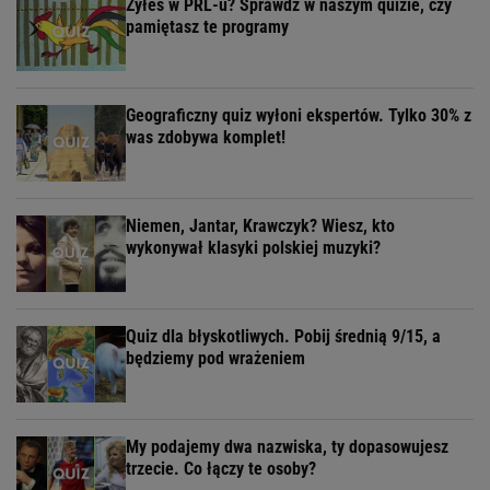
Żyłeś w PRL-u? Sprawdź w naszym quizie, czy
pamiętasz te programy
Geograficzny quiz wyłoni ekspertów. Tylko 30% z
was zdobywa komplet!
Niemen, Jantar, Krawczyk? Wiesz, kto
wykonywał klasyki polskiej muzyki?
Quiz dla błyskotliwych. Pobij średnią 9/15, a
będziemy pod wrażeniem
My podajemy dwa nazwiska, ty dopasowujesz
trzecie. Co łączy te osoby?