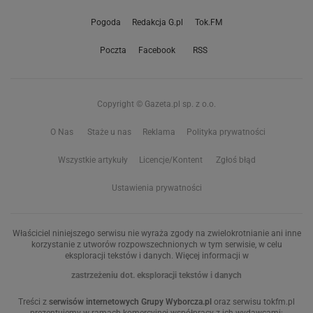
Pogoda
Redakcja G.pl
Tok.FM
Poczta
Facebook
RSS
Copyright © Gazeta.pl sp. z o.o.
O Nas
Staże u nas
Reklama
Polityka prywatności
Wszystkie artykuły
Licencje/Kontent
Zgłoś błąd
Ustawienia prywatności
Właściciel niniejszego serwisu nie wyraża zgody na zwielokrotnianie ani inne
korzystanie z utworów rozpowszechnionych w tym serwisie, w celu
eksploracji tekstów i danych. Więcej informacji w
zastrzeżeniu dot. eksploracji tekstów i danych
Treści z
serwisów internetowych Grupy Wyborcza.pl
oraz serwisu tokfm.pl