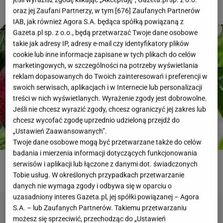
oraz jej Zaufani Partnerzy, w tym [
676
] Zaufanych Partnerów
IAB, jak również Agora S.A. będąca spółką powiązaną z
Gazeta.pl sp. z o.o., będą przetwarzać Twoje dane osobowe
takie jak adresy IP, adresy e-mail czy identyfikatory plików
cookie lub inne informacje zapisane w tych plikach do celów
marketingowych, w szczególności na potrzeby wyświetlania
reklam dopasowanych do Twoich zainteresowań i preferencji w
swoich serwisach, aplikacjach i w Internecie lub personalizacji
treści w nich wyświetlanych. Wyrażenie zgody jest dobrowolne.
Jeśli nie chcesz wyrazić zgody, chcesz ograniczyć jej zakres lub
chcesz wycofać zgodę uprzednio udzieloną przejdź do
„Ustawień Zaawansowanych”.
Twoje dane osobowe mogą być przetwarzane także do celów
badania i mierzenia informacji dotyczących funkcjonowania
serwisów i aplikacji lub łączone z danymi dot. świadczonych
ROZWIĄŻ QUIZ
Tobie usług. W określonych przypadkach przetwarzanie
danych nie wymaga zgody i odbywa się w oparciu o
uzasadniony interes Gazeta.pl, jej spółki powiązanej – Agora
S.A. – lub Zaufanych Partnerów. Takiemu przetwarzaniu
możesz się sprzeciwić, przechodząc do „Ustawień