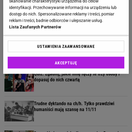
skanowanie charakterystyki urządzenia do celów
identyfikacji. Przechowywanie informacji na urządzeniu lub
5 kategorii, 5 pytań. Rozwiąż quiz wiedzy
dostęp do nich. Spersonalizowane reklamy i treści, pomiar
ogólnej dla wybitnych!
reklam i treści, badnie odbiorców i ulepszanie usług.
Lista Zaufanych Partnerów
Quiz geograficzny dla bystrzaków. 7/11 to już
USTAWIENIA ZAAWANSOWANE
wynik godny mistrza!
AKCEPTUJĘ
Quiz. Zgadnij, jakie imię łączy te trzy osoby i
dopasuj do nich czwartą
Trudne dyktando na ch/h. Tylko prawdziwi
humaniści mają szansę na 11/11