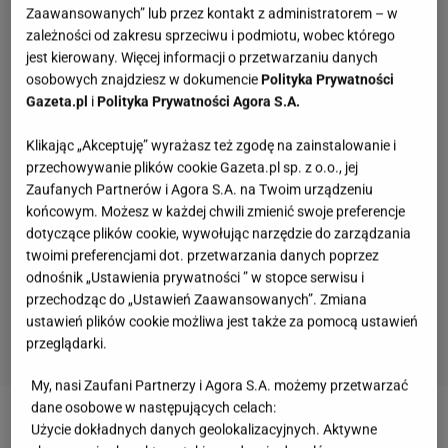
Zaawansowanych” lub przez kontakt z administratorem – w
zależności od zakresu sprzeciwu i podmiotu, wobec którego
jest kierowany. Więcej informacji o przetwarzaniu danych
osobowych znajdziesz w dokumencie
Polityka Prywatności
Gazeta.pl
i
Polityka Prywatności Agora S.A.
Klikając „Akceptuję” wyrażasz też zgodę na zainstalowanie i
przechowywanie plików cookie Gazeta.pl sp. z o.o., jej
Zaufanych Partnerów i Agora S.A. na Twoim urządzeniu
końcowym. Możesz w każdej chwili zmienić swoje preferencje
dotyczące plików cookie, wywołując narzędzie do zarządzania
twoimi preferencjami dot. przetwarzania danych poprzez
odnośnik „Ustawienia prywatności ” w stopce serwisu i
przechodząc do „Ustawień Zaawansowanych”. Zmiana
ustawień plików cookie możliwa jest także za pomocą ustawień
przeglądarki.
My, nasi Zaufani Partnerzy i Agora S.A. możemy przetwarzać
Quiz - te wieczorynki pamiętają tylko wychowani
dane osobowe w następujących celach:
w PRL-u! A ty?
Użycie dokładnych danych geolokalizacyjnych. Aktywne