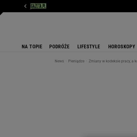
WIADOMOŚCI
NEXT
SPORT
PLOTEK
D
NA TOPIE
PODRÓŻE
LIFESTYLE
HOROSKOPY
News
Pieniądze
Zmiany w kodeksie pracy, a 