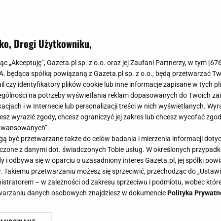
ko, Drogi Użytkowniku,
jąc „Akceptuję”, Gazeta.pl sp. z o.o. oraz jej Zaufani Partnerzy, w tym [
67
.A. będąca spółką powiązaną z Gazeta.pl sp. z o.o., będą przetwarzać T
ail czy identyfikatory plików cookie lub inne informacje zapisane w tych p
gólności na potrzeby wyświetlania reklam dopasowanych do Twoich zain
acjach i w Internecie lub personalizacji treści w nich wyświetlanych. Wyr
cesz wyrazić zgody, chcesz ograniczyć jej zakres lub chcesz wycofać zgo
aawansowanych”.
 być przetwarzane także do celów badania i mierzenia informacji dot
 łączone z danymi dot. świadczonych Tobie usług. W określonych przypad
i odbywa się w oparciu o uzasadniony interes Gazeta.pl, jej spółki powi
. Takiemu przetwarzaniu możesz się sprzeciwić, przechodząc do „Ust
nistratorem – w zależności od zakresu sprzeciwu i podmiotu, wobec które
etwarzaniu danych osobowych znajdziesz w dokumencie
Polityka Prywatn
racy, a kontrole w domach.