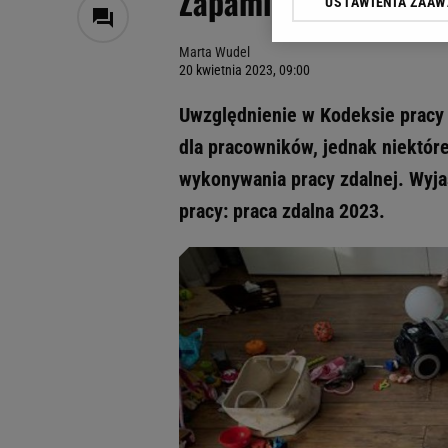
Zapamiętaj te zasad
USTAWIENIA ZAA
Klikając „Akceptuję” wyra
Zaufanych Partnerów i A
Marta Wudel
dotyczące plików cookie,
20 kwietnia 2023, 09:00
odnośnik „Ustawienia pr
plików cookie możliwa je
Uwzględnienie w Kodeksie pracy 
My, nasi Zaufani Partne
dla pracowników, jednak niektóre
Użycie dokładnych danych
wykonywania pracy zdalnej. Wyja
Przechowywanie informacji
badnie odbiorców i uleps
pracy: praca zdalna 2023.