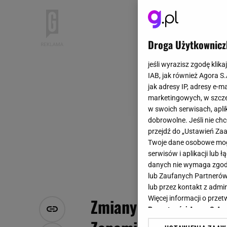
Droga Użytkownicz
jeśli wyrazisz zgodę klika
IAB, jak również Agora S
jak adresy IP, adresy e-m
marketingowych, w szcze
w swoich serwisach, aplik
dobrowolne. Jeśli nie ch
przejdź do „Ustawień Z
Twoje dane osobowe mogą
serwisów i aplikacji lub
danych nie wymaga zgody 
lub Zaufanych Partnerów
lub przez kontakt z admi
Więcej informacji o prz
Zmiany w kodeksie p
Prywatności Agora S.A.