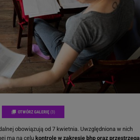
OTWÓRZ GALERIĘ
(3)
alnej obowiązują od 7 kwietnia. Uwzględniona w nich
nej ma na celu
kontrolę w zakresie bhp oraz przestrzega