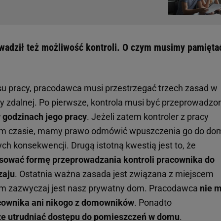
wadził też możliwość kontroli. O czym musimy pamięta
u pracy
, pracodawca musi przestrzegać trzech zasad w
cy zdalnej. Po pierwsze, kontrola musi być przeprowadz
 godzinach jego pracy
. Jeżeli zatem kontroler z pracy
ym czasie, mamy prawo odmówić wpuszczenia go do do
h konsekwencji. Drugą istotną kwestią jest to, że
sować formę przeprowadzania kontroli pracownika do
zaju
. Ostatnia ważna zasada jest związana z miejscem
ym zazwyczaj jest nasz prywatny dom. Pracodawca
nie 
cownika ani nikogo z domowników
. Ponadto
że utrudniać dostępu do pomieszczeń w domu
.