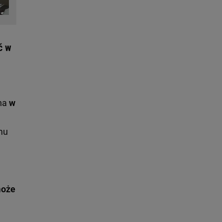
ć w
ona
w
mu
może