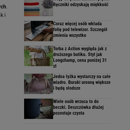
Ręczniki odzyskają miękkość
ych
.
k i
Coraz więcej osób wkłada
folię pod telewizor. Szczegół
zmienia wszystko
Torba z Action wygląda jak z
droższego butiku. Styl jak
Longchamp, cena poniżej 31
zł
Jedna łyżka wystarczy na całe
wiadro. Buraki urosną większe
i będą słodsze
Wiele osób wrzuca to do
beczki. Deszczówka dłużej
pozostaje czysta