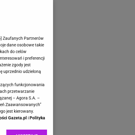
6
] Zaufanych Partnerów
woje dane osobowe takie
likach do celów
teresowań i preferencji
ażenie zgody jest
dę uprzednio udzieloną
yczących funkcjonowania
kach przetwarzanie
ązanej – Agora S.A. –
awień Zaawansowanych”
go jest kierowany.
ości Gazeta.pl
i
Polityka