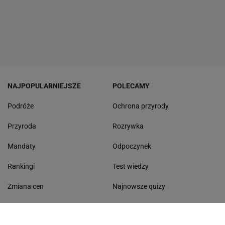
NAJPOPULARNIEJSZE
POLECAMY
Podróże
Ochrona przyrody
Przyroda
Rozrywka
Mandaty
Odpoczynek
Rankingi
Test wiedzy
Zmiana cen
Najnowsze quizy
Quizy
Quiz ortograficzny