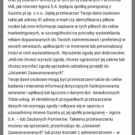
IAB, jak również Agora S.A. będąca spółką powiązaną z
Gazeta.pl sp. z o.o., będą przetwarzać Twoje dane osobowe
takie jak adresy IP, adresy e-mail czy identyfikatory plików
cookie lub inne informacje zapisane w tych plikach do celów
marketingowych, w szczególności na potrzeby wyświetlania
reklam dopasowanych do Twoich zainteresowań i preferencji w
swoich serwisach, aplikacjach i w Internecie lub personalizacji
treści w nich wyświetlanych. Wyrażenie zgody jest dobrowolne.
Jeśli nie chcesz wyrazić zgody, chcesz ograniczyć jej zakres lub
chcesz wycofać zgodę uprzednio udzieloną przejdź do
„Ustawień Zaawansowanych”.
Twoje dane osobowe mogą być przetwarzane także do celów
badania i mierzenia informacji dotyczących funkcjonowania
serwisów i aplikacji lub łączone z danymi dot. świadczonych
Tobie usług. W określonych przypadkach przetwarzanie
danych nie wymaga zgody i odbywa się w oparciu o
uzasadniony interes Gazeta.pl, jej spółki powiązanej – Agora
S.A. – lub Zaufanych Partnerów. Takiemu przetwarzaniu
możesz się sprzeciwić, przechodząc do „Ustawień
Zaawansowanych” lub przez kontakt z administratorem – w