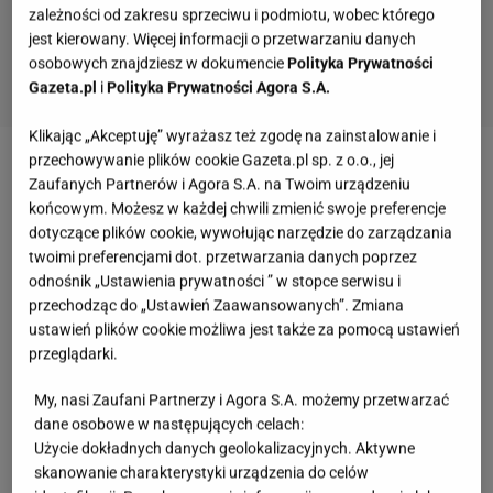
zależności od zakresu sprzeciwu i podmiotu, wobec którego
jest kierowany. Więcej informacji o przetwarzaniu danych
osobowych znajdziesz w dokumencie
Polityka Prywatności
Gazeta.pl
i
Polityka Prywatności Agora S.A.
Klikając „Akceptuję” wyrażasz też zgodę na zainstalowanie i
przechowywanie plików cookie Gazeta.pl sp. z o.o., jej
Zobacz wideo
Najlepszy banknot kolekcjonerski
Zaufanych Partnerów i Agora S.A. na Twoim urządzeniu
2021 roku – „Lech Kaczyński. Warto być Polakiem"
końcowym. Możesz w każdej chwili zmienić swoje preferencje
dotyczące plików cookie, wywołując narzędzie do zarządzania
twoimi preferencjami dot. przetwarzania danych poprzez
Więcej podobnych artykułów przeczytasz na stronie
odnośnik „Ustawienia prywatności ” w stopce serwisu i
głównej
Gazeta.pl
przechodząc do „Ustawień Zaawansowanych”. Zmiana
ustawień plików cookie możliwa jest także za pomocą ustawień
przeglądarki.
Stare telefony to prawdziwy skarb kolekcjonerski.
Jeżeli je sprzedasz, będziesz bogaty
My, nasi Zaufani Partnerzy i Agora S.A. możemy przetwarzać
dane osobowe w następujących celach:
Użycie dokładnych danych geolokalizacyjnych. Aktywne
Jeżeli nie sprzedawałeś lub oddawałeś swoich
skanowanie charakterystyki urządzenia do celów
poprzednich telefonów komórkowych
, możesz