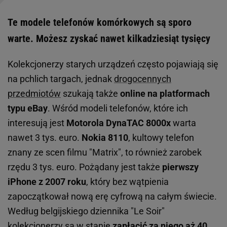
Te modele telefonów komórkowych są sporo
warte. Możesz zyskać nawet kilkadziesiąt tysięcy
Kolekcjonerzy starych urządzeń często pojawiają się
na pchlich targach, jednak
drogocennych
przedmiotów
szukają także
online na platformach
typu eBay
. Wśród modeli telefonów, które ich
interesują jest
Motorola DynaTAC 8000x
warta
nawet 3 tys. euro.
Nokia 8110
, kultowy telefon
znany ze scen filmu "Matrix", to również zarobek
rzędu 3 tys. euro. Pożądany jest także
pierwszy
iPhone z 2007 roku
, który bez wątpienia
zapoczątkował nową erę cyfrową na całym świecie.
Według belgijskiego dziennika "Le Soir"
kolekcjonerzy są w stanie
zapłacić za niego aż 40