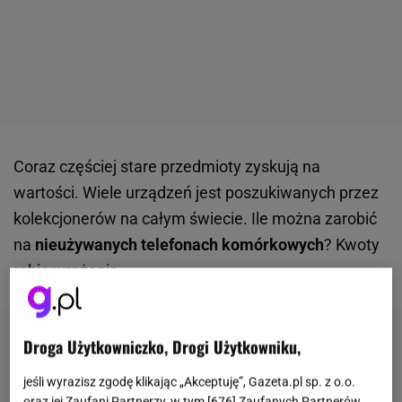
Coraz częściej stare przedmioty zyskują na
wartości. Wiele urządzeń jest poszukiwanych przez
kolekcjonerów na całym świecie. Ile można zarobić
na
nieużywanych telefonach komórkowych
? Kwoty
robią wrażenie.
Droga Użytkowniczko, Drogi Użytkowniku,
jeśli wyrazisz zgodę klikając „Akceptuję”, Gazeta.pl sp. z o.o.
oraz jej Zaufani Partnerzy, w tym [
676
] Zaufanych Partnerów