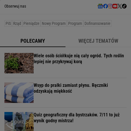
Obserwuj nas
PiS
Rząd
Pieniądze
Nowy Program
Program
Dofinansowanie
POLECAMY
WIĘCEJ TEMATÓW
Wiele osób ściółkuje nią cały ogród. Tych roślin
lepiej nie przykrywaj korą
Wsyp do pralki zamiast płynu. Ręczniki
odzyskają miękkość
Quiz geograficzny dla bystrzaków. 7/11 to już
wynik godny mistrza!