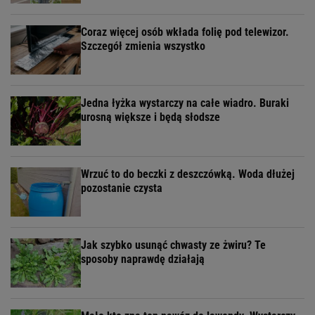
Coraz więcej osób wkłada folię pod telewizor.
Szczegół zmienia wszystko
Jedna łyżka wystarczy na całe wiadro. Buraki
urosną większe i będą słodsze
Wrzuć to do beczki z deszczówką. Woda dłużej
pozostanie czysta
Jak szybko usunąć chwasty ze żwiru? Te
sposoby naprawdę działają