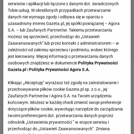
serwisów i aplikacji lub łączone z danymi dot. świadczonych
Tobie usług. W określonych przypadkach przetwarzanie
danych nie wymaga zgody i odbywa się w oparciu o
uzasadniony interes Gazeta.pl, jej spółki powiązanej – Agora
S.A. – lub Zaufanych Partnerów. Takiemu przetwarzaniu
możesz się sprzeciwić, przechodząc do „Ustawień
Zaawansowanych” lub przez kontakt z administratorem – w
zależności od zakresu sprzeciwu i podmiotu, wobec którego
jest kierowany. Więcej informacji o przetwarzaniu danych
osobowych znajdziesz w dokumencie
Polityka Prywatności
Gazeta.pl
i
Polityka Prywatności Agora S.A.
Zobacz wideo
Piotr Kaleta: 800+ to inwestycja w
polską rodzinę
Klikając „Akceptuję” wyrażasz też zgodę na zainstalowanie i
przechowywanie plików cookie Gazeta.pl sp. z o.o., jej
Zaufanych Partnerów i Agora S.A. na Twoim urządzeniu
Więcej podobnych artykułów przeczytasz na stronie
końcowym. Możesz w każdej chwili zmienić swoje preferencje
głównej
Gazeta.pl
dotyczące plików cookie, wywołując narzędzie do zarządzania
twoimi preferencjami dot. przetwarzania danych poprzez
odnośnik „Ustawienia prywatności ” w stopce serwisu i
Nowy program rządowy. Do kiedy wniosek na
przechodząc do „Ustawień Zaawansowanych”. Zmiana