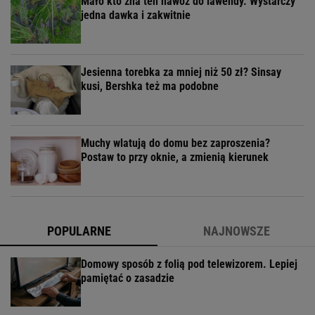
Mało kto zna ten nawóz do lawendy. Wystarczy
jedna dawka i zakwitnie
Jesienna torebka za mniej niż 50 zł? Sinsay
kusi, Bershka też ma podobne
Muchy wlatują do domu bez zaproszenia?
Postaw to przy oknie, a zmienią kierunek
POPULARNE
NAJNOWSZE
Domowy sposób z folią pod telewizorem. Lepiej
pamiętać o zasadzie