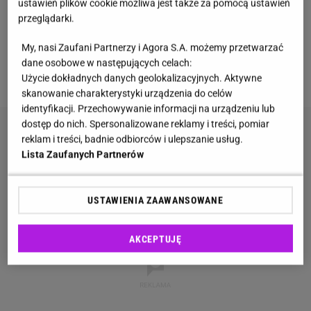
projekt Potańcówki Wiejskie?
ustawień plików cookie możliwa jest także za pomocą ustawień
przeglądarki.
Jak się okazuje, wkrótce będzie można
My, nasi Zaufani Partnerzy i Agora S.A. możemy przetwarzać
zorganizować wiejską potańcówkę, która zostanie
dane osobowe w następujących celach:
sfinansowana z budżetu państwa
.
Użycie dokładnych danych geolokalizacyjnych. Aktywne
skanowanie charakterystyki urządzenia do celów
identyfikacji. Przechowywanie informacji na urządzeniu lub
dostęp do nich. Spersonalizowane reklamy i treści, pomiar
reklam i treści, badnie odbiorców i ulepszanie usług.
Lista Zaufanych Partnerów
USTAWIENIA ZAAWANSOWANE
AKCEPTUJĘ