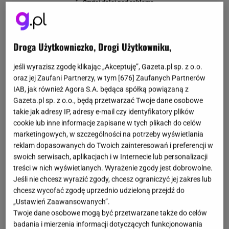
Droga Użytkowniczko, Drogi Użytkowniku,
jeśli wyrazisz zgodę klikając „Akceptuję”, Gazeta.pl sp. z o.o.
oraz jej Zaufani Partnerzy, w tym [
676
] Zaufanych Partnerów
IAB, jak również Agora S.A. będąca spółką powiązaną z
Gazeta.pl sp. z o.o., będą przetwarzać Twoje dane osobowe
takie jak adresy IP, adresy e-mail czy identyfikatory plików
cookie lub inne informacje zapisane w tych plikach do celów
marketingowych, w szczególności na potrzeby wyświetlania
reklam dopasowanych do Twoich zainteresowań i preferencji w
swoich serwisach, aplikacjach i w Internecie lub personalizacji
treści w nich wyświetlanych. Wyrażenie zgody jest dobrowolne.
Jeśli nie chcesz wyrazić zgody, chcesz ograniczyć jej zakres lub
chcesz wycofać zgodę uprzednio udzieloną przejdź do
„Ustawień Zaawansowanych”.
Twoje dane osobowe mogą być przetwarzane także do celów
badania i mierzenia informacji dotyczących funkcjonowania