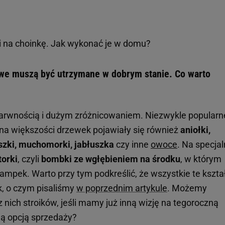
 na choinkę. Jak wykonać je w domu?
we muszą być utrzymane w dobrym stanie. Co warto
arwnością i dużym zróżnicowaniem. Niezwykle popularn
e na większości drzewek pojawiały się również
aniołki,
yszki, muchomorki, jabłuszka
czy inne
owoce
. Na specja
torki
, czyli
bombki ze wgłębieniem na środku
, w którym
lampek. Warto przy tym podkreślić, że wszystkie te kszta
k, o czym pisaliśmy
w poprzednim artykule
. Możemy
nich stroików, jeśli mamy już inną wizję na tegoroczną
ą opcją sprzedaży?