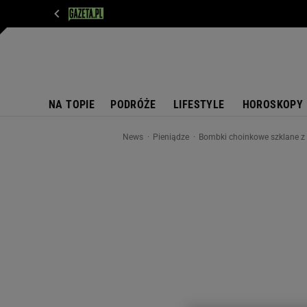
WIADOMOŚCI
NEXT
SPORT
PLOTEK
D
NA TOPIE
PODRÓŻE
LIFESTYLE
HOROSKOPY
News
Pieniądze
Bombki choinkowe szklane z 