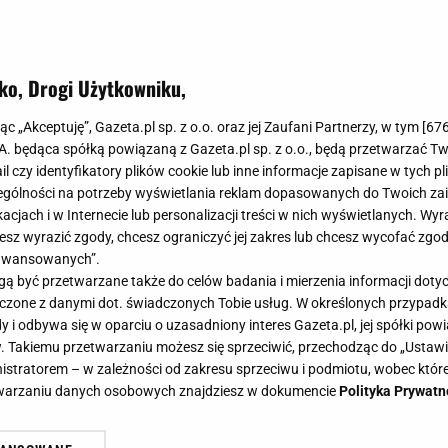
ko, Drogi Użytkowniku,
jąc „Akceptuję”, Gazeta.pl sp. z o.o. oraz jej Zaufani Partnerzy, w tym [
67
.A. będąca spółką powiązaną z Gazeta.pl sp. z o.o., będą przetwarzać T
ail czy identyfikatory plików cookie lub inne informacje zapisane w tych p
gólności na potrzeby wyświetlania reklam dopasowanych do Twoich zain
acjach i w Internecie lub personalizacji treści w nich wyświetlanych. Wyr
cesz wyrazić zgody, chcesz ograniczyć jej zakres lub chcesz wycofać zgo
aawansowanych”.
 być przetwarzane także do celów badania i mierzenia informacji dot
 łączone z danymi dot. świadczonych Tobie usług. W określonych przypad
i odbywa się w oparciu o uzasadniony interes Gazeta.pl, jej spółki powi
. Takiemu przetwarzaniu możesz się sprzeciwić, przechodząc do „Ust
nistratorem – w zależności od zakresu sprzeciwu i podmiotu, wobec które
etwarzaniu danych osobowych znajdziesz w dokumencie
Polityka Prywatn
mbkach z PRL-u. Kolekcjonerzy płac