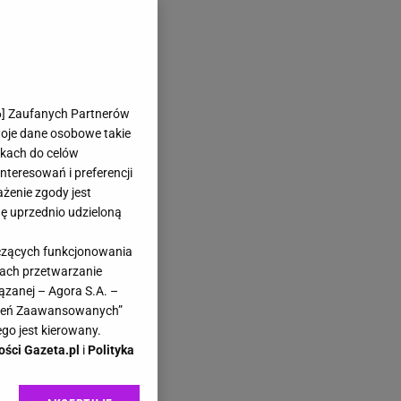
6
] Zaufanych Partnerów
woje dane osobowe takie
likach do celów
teresowań i preferencji
ażenie zgody jest
dę uprzednio udzieloną
yczących funkcjonowania
kach przetwarzanie
ązanej – Agora S.A. –
awień Zaawansowanych”
go jest kierowany.
ości Gazeta.pl
i
Polityka
ą