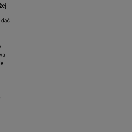
żej
e dać
y
awa
ie
.