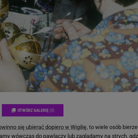
OTWÓRZ GALERIĘ
(5)
winno się ubierać dopiero w Wigilię
, to wiele osób bierze
ęgamy wówczas do pawlaczy lub zaglądamy na strych, gdz