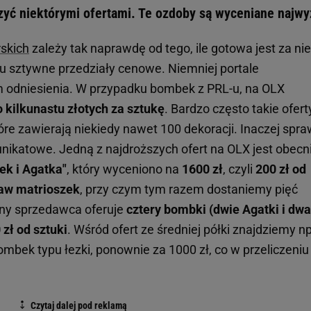
yć niektórymi ofertami. Te ozdoby są wyceniane najwy
skich
zależy tak naprawdę od tego, ile gotowa jest za ni
u sztywne przedziały cenowe. Niemniej portale
 odniesienia. W przypadku bombek z PRL-u, na OLX
o kilkunastu złotych za sztukę
. Bardzo często takie ofert
re zawierają niekiedy nawet 100 dekoracji. Inaczej spr
ikatowe. Jedną z najdroższych ofert na OLX jest obecn
ek i Agatka"
, który wyceniono na
1600 zł
, czyli
200 zł od
aw matrioszek
, przy czym tym razem dostaniemy pięć
nny sprzedawca oferuje
cztery bombki (dwie Agatki i dwa
 zł od sztuki
. Wśród ofert ze średniej półki znajdziemy np
bek typu łezki, ponownie za 1000 zł, co w przeliczeniu