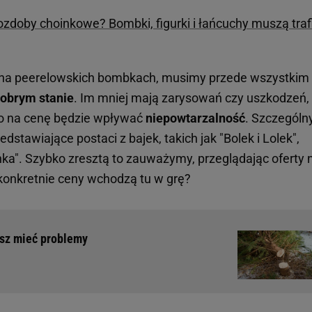
ozdoby choinkowe? Bombki, figurki i łańcuchy muszą traf
ć na peerelowskich bombkach, musimy przede wszystkim
obrym stanie
. Im mniej mają zarysowań czy uszkodzeń,
to na cenę będzie wpływać
niepowtarzalność
. Szczegól
dstawiające postaci z bajek, takich jak "Bolek i Lolek",
nka". Szybko zresztą to zauważymy, przeglądając oferty 
konkretnie ceny wchodzą tu w grę?
sz mieć problemy