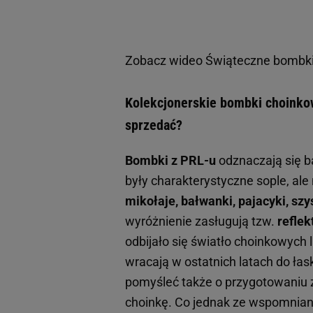
Zobacz wideo
Świąteczne bombki
Kolekcjonerskie bombki choinko
sprzedać?
Bombki z PRL-u
odznaczają się b
były charakterystyczne sople, al
mikołaje, bałwanki, pajacyki, sz
wyróżnienie zasługują tzw.
reflek
odbijało się światło choinkowych 
wracają w ostatnich latach do łas
pomyśleć także o przygotowaniu z 
choinkę. Co jednak ze wspomnian