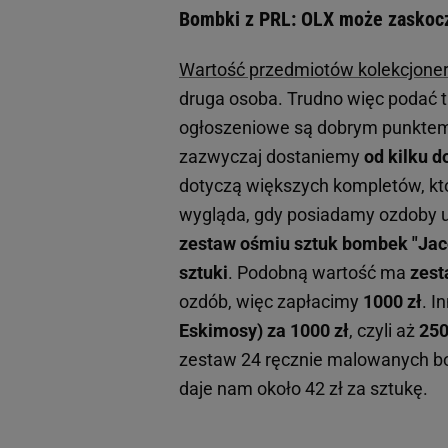
Bombki z PRL: OLX może zaskocz
Wartość przedmiotów kolekcjoner
druga osoba. Trudno więc podać t
ogłoszeniowe są dobrym punktem
zazwyczaj dostaniemy
od kilku d
dotyczą większych kompletów, któ
wygląda, gdy posiadamy ozdoby un
zestaw ośmiu sztuk bombek "Jac
sztuki
. Podobną wartość ma
zest
ozdób, więc zapłacimy
1000 zł
. I
Eskimosy) za 1000 zł
, czyli aż
250
zestaw 24 ręcznie malowanych bom
daje nam około 42 zł za sztukę.