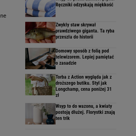
Ręczniki odzyskają miękkość
wne
Zwykły staw skrywał
prawdziwego giganta. Ta ryba
przeszła do historii
Domowy sposób z folią pod
telewizorem. Lepiej pamiętać
o zasadzie
Torba z Action wygląda jak z
droższego butiku. Styl jak
Longchamp, cena poniżej 31
zł
Wsyp to do wazonu, a kwiaty
postoją dłużej. Florystki znają
ten trik