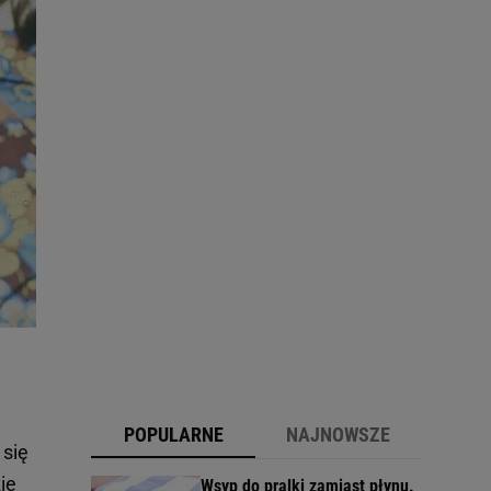
POPULARNE
NAJNOWSZE
 się
ie
Wsyp do pralki zamiast płynu.