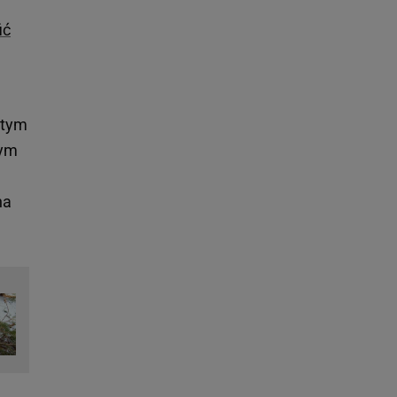
ić
 tym
nym
na