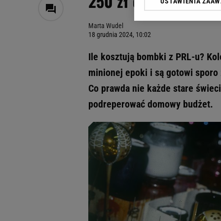
250 zł od sztuki. Za
USTAWIENIA ZAA
Klikając „Akceptuję” wyra
Zaufanych Partnerów i A
Marta Wudel
dotyczące plików cookie,
18 grudnia 2024, 10:02
odnośnik „Ustawienia pr
plików cookie możliwa je
Ile kosztują bombki z PRL-u? Ko
My, nasi Zaufani Partne
minionej epoki i są gotowi sporo
Użycie dokładnych danych
Co prawda nie każde stare świec
Przechowywanie informacji
badnie odbiorców i uleps
podreperować domowy budżet.