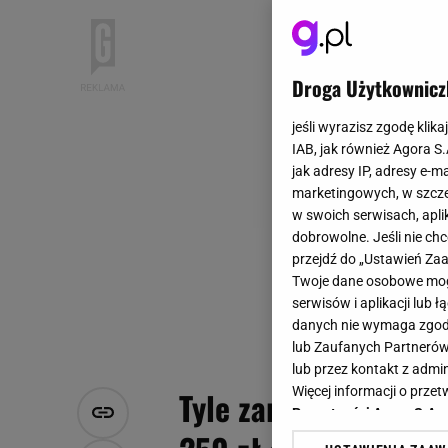
Droga Użytkownicz
jeśli wyrazisz zgodę klika
IAB, jak również Agora S
jak adresy IP, adresy e-m
marketingowych, w szcze
w swoich serwisach, aplik
dobrowolne. Jeśli nie ch
przejdź do „Ustawień Z
Twoje dane osobowe mogą
serwisów i aplikacji lub
danych nie wymaga zgody 
lub Zaufanych Partnerów
lub przez kontakt z admi
Więcej informacji o prz
Tyle zarobisz na bo
Prywatności Agora S.A.