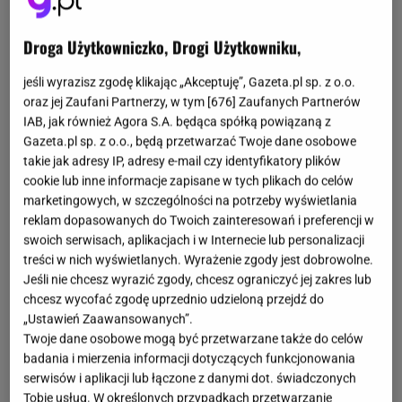
Droga Użytkowniczko, Drogi Użytkowniku,
jeśli wyrazisz zgodę klikając „Akceptuję”, Gazeta.pl sp. z o.o.
oraz jej Zaufani Partnerzy, w tym [
676
] Zaufanych Partnerów
IAB, jak również Agora S.A. będąca spółką powiązaną z
Gazeta.pl sp. z o.o., będą przetwarzać Twoje dane osobowe
takie jak adresy IP, adresy e-mail czy identyfikatory plików
cookie lub inne informacje zapisane w tych plikach do celów
marketingowych, w szczególności na potrzeby wyświetlania
reklam dopasowanych do Twoich zainteresowań i preferencji w
swoich serwisach, aplikacjach i w Internecie lub personalizacji
treści w nich wyświetlanych. Wyrażenie zgody jest dobrowolne.
Jeśli nie chcesz wyrazić zgody, chcesz ograniczyć jej zakres lub
chcesz wycofać zgodę uprzednio udzieloną przejdź do
„Ustawień Zaawansowanych”.
Twoje dane osobowe mogą być przetwarzane także do celów
badania i mierzenia informacji dotyczących funkcjonowania
serwisów i aplikacji lub łączone z danymi dot. świadczonych
Tobie usług. W określonych przypadkach przetwarzanie