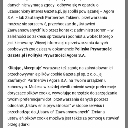
danych nie wymaga zgody i odbywa się w oparciu o
uzasadniony interes Gazeta.pl, jej spółki powiązanej – Agora
S.A. – lub Zaufanych Partnerów. Takiemu przetwarzaniu
możesz się sprzeciwić, przechodząc do „Ustawień
Zaawansowanych” lub przez kontakt z administratorem – w
zależności od zakresu sprzeciwu i podmiotu, wobec którego
jest kierowany. Więcej informacji o przetwarzaniu danych
osobowych znajdziesz w dokumencie
Polityka Prywatności
Gazeta.pl
i
Polityka Prywatności Agora S.A.
Klikając „Akceptuję” wyrażasz też zgodę na zainstalowanie i
Zobacz wideo
Jakie są najbardziej palące problemy
przechowywanie plików cookie Gazeta.pl sp. z o.o., jej
dotyczące ekologii?
Zaufanych Partnerów i Agora S.A. na Twoim urządzeniu
końcowym. Możesz w każdej chwili zmienić swoje preferencje
dotyczące plików cookie, wywołując narzędzie do zarządzania
System kaucyjny 2025. Co z systemem kaucyjnym
twoimi preferencjami dot. przetwarzania danych poprzez
w Polsce?
odnośnik „Ustawienia prywatności ” w stopce serwisu i
przechodząc do „Ustawień Zaawansowanych”. Zmiana
ustawień plików cookie możliwa jest także za pomocą ustawień
Jak przypomina
portal Infor
, system kaucyjny w
przeglądarki.