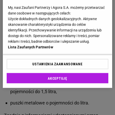
Polsce miał zacząć obowiązywać już od 1
stycznia tego roku. Datę wejścia w życie nowych
My, nasi Zaufani Partnerzy i Agora S.A. możemy przetwarzać
dane osobowe w następujących celach:
przepisów
przesunięto jednak na
1 października
Użycie dokładnych danych geolokalizacyjnych. Aktywne
2025 roku
, ponieważ samorządy i przedsiębiorcy
skanowanie charakterystyki urządzenia do celów
potrzebowali więcej czasu na przygotowanie
identyfikacji. Przechowywanie informacji na urządzeniu lub
dostęp do nich. Spersonalizowane reklamy i treści, pomiar
infrastruktury oraz regulacji prawnych.
reklam i treści, badnie odbiorców i ulepszanie usług.
Przypomnijmy, że system obejmie następujące
Lista Zaufanych Partnerów
opakowania na napoje:
USTAWIENIA ZAAWANSOWANE
jednorazowe butelki PET o pojemności do trzech
litrów,
AKCEPTUJĘ
butelki szklane wielokrotnego użytku o
pojemności do 1,5 litra,
puszki metalowe o pojemności do litra.