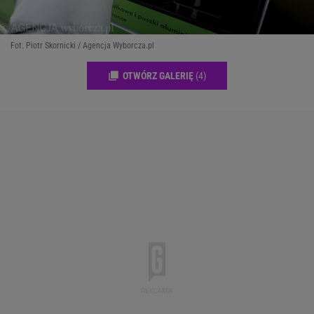
Fot. Piotr Skornicki / Agencja Wyborcza.pl
OTWÓRZ GALERIĘ
(4)