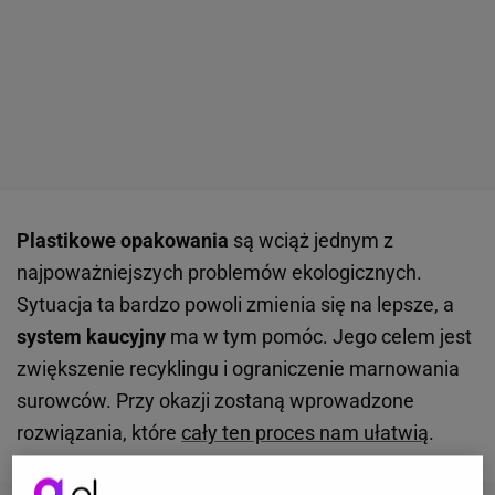
Plastikowe opakowania
są wciąż jednym z
najpoważniejszych problemów ekologicznych.
Sytuacja ta bardzo powoli zmienia się na lepsze, a
system kaucyjny
ma w tym pomóc. Jego celem jest
zwiększenie recyklingu i ograniczenie marnowania
surowców. Przy okazji zostaną wprowadzone
rozwiązania, które
cały ten proces nam ułatwią
.