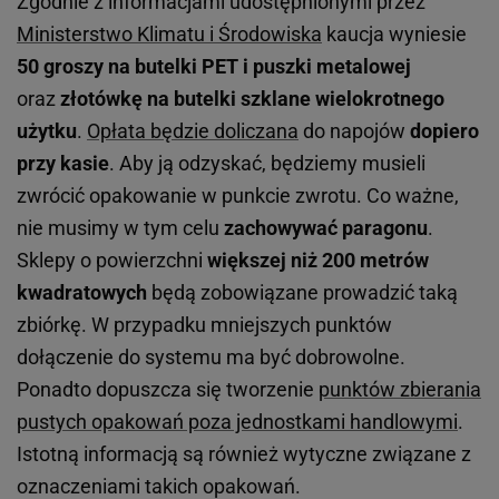
Zgodnie z informacjami udostępnionymi przez
Ministerstwo Klimatu i Środowiska
kaucja wyniesie
50 groszy na butelki PET i puszki metalowej
oraz
złotówkę na butelki szklane wielokrotnego
użytku
.
Opłata będzie doliczana
do napojów
dopiero
przy kasie
. Aby ją odzyskać, będziemy musieli
zwrócić opakowanie w punkcie zwrotu. Co ważne,
nie musimy w tym celu
zachowywać paragonu
.
Sklepy o powierzchni
większej niż 200 metrów
kwadratowych
będą zobowiązane prowadzić taką
zbiórkę. W przypadku mniejszych punktów
dołączenie do systemu ma być dobrowolne.
Ponadto dopuszcza się tworzenie
punktów zbierania
pustych opakowań poza jednostkami handlowymi
.
Istotną informacją są również wytyczne związane z
oznaczeniami takich opakowań.