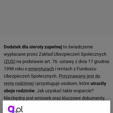
Dodatek dla sieroty zupełnej
to świadczenie
wypłacane przez Zakład Ubezpieczeń Społecznych
(
ZUS
) na podstawie art. 76. ustawy z dnia 17 grudnia
1998 roku o
emeryturach
i rentach z Funduszu
Ubezpieczeń Społecznych.
Przyznawany jest do
renty rodzinnej
i przysługuje osobom, które
utraciły
oboje rodziców
. Jak uzyskać takie wsparcie?
Niezbędny jest wniosek oraz kluczowe dokumenty.