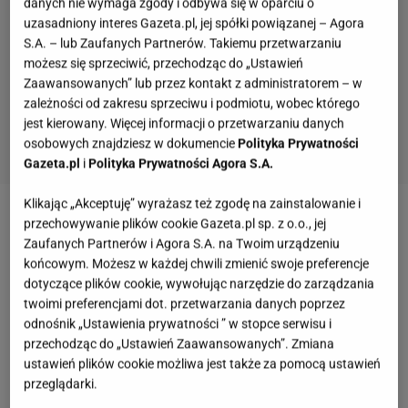
danych nie wymaga zgody i odbywa się w oparciu o
uzasadniony interes Gazeta.pl, jej spółki powiązanej – Agora
S.A. – lub Zaufanych Partnerów. Takiemu przetwarzaniu
możesz się sprzeciwić, przechodząc do „Ustawień
Zaawansowanych” lub przez kontakt z administratorem – w
zależności od zakresu sprzeciwu i podmiotu, wobec którego
jest kierowany. Więcej informacji o przetwarzaniu danych
osobowych znajdziesz w dokumencie
Polityka Prywatności
Gazeta.pl
i
Polityka Prywatności Agora S.A.
Klikając „Akceptuję” wyrażasz też zgodę na zainstalowanie i
Zobacz wideo
Duda zawetował składkę zdrowotną i
przechowywanie plików cookie Gazeta.pl sp. z o.o., jej
Zaufanych Partnerów i Agora S.A. na Twoim urządzeniu
pokazał, że PiS jest potrzebny w pałacu
końcowym. Możesz w każdej chwili zmienić swoje preferencje
dotyczące plików cookie, wywołując narzędzie do zarządzania
Dodatek dla sieroty zupełnej. Wszystko zaczyna się
twoimi preferencjami dot. przetwarzania danych poprzez
odnośnik „Ustawienia prywatności ” w stopce serwisu i
od renty rodzinnej
przechodząc do „Ustawień Zaawansowanych”. Zmiana
ustawień plików cookie możliwa jest także za pomocą ustawień
Z dodatku dla sieroty zupełnej mogą skorzystać
przeglądarki.
osoby uprawnione do renty rodzinnej nieposiadające