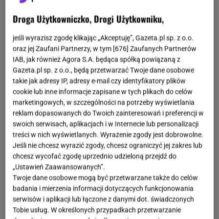
Droga Użytkowniczko, Drogi Użytkowniku,
jeśli wyrazisz zgodę klikając „Akceptuję”, Gazeta.pl sp. z o.o.
oraz jej Zaufani Partnerzy, w tym [
676
] Zaufanych Partnerów
IAB, jak również Agora S.A. będąca spółką powiązaną z
Gazeta.pl sp. z o.o., będą przetwarzać Twoje dane osobowe
takie jak adresy IP, adresy e-mail czy identyfikatory plików
cookie lub inne informacje zapisane w tych plikach do celów
marketingowych, w szczególności na potrzeby wyświetlania
reklam dopasowanych do Twoich zainteresowań i preferencji w
swoich serwisach, aplikacjach i w Internecie lub personalizacji
treści w nich wyświetlanych. Wyrażenie zgody jest dobrowolne.
Jeśli nie chcesz wyrazić zgody, chcesz ograniczyć jej zakres lub
chcesz wycofać zgodę uprzednio udzieloną przejdź do
„Ustawień Zaawansowanych”.
Twoje dane osobowe mogą być przetwarzane także do celów
badania i mierzenia informacji dotyczących funkcjonowania
serwisów i aplikacji lub łączone z danymi dot. świadczonych
Tobie usług. W określonych przypadkach przetwarzanie