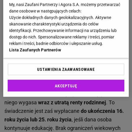
My, nasi Zaufani Partnerzy i Agora S.A. możemy przetwarzać
obojga rodziców. Pieniądze otrzymamy także wtedy,
dane osobowe w następujących celach:
gdy dana osoba straci matkę, a ojciec pozostaje
Użycie dokładnych danych geolokalizacyjnych. Aktywne
skanowanie charakterystyki urządzenia do celów
nieznany od dnia narodzin wnioskodawcy.
identyfikacji. Przechowywanie informacji na urządzeniu lub
Świadczenie przysługuje niezależnie od liczby
dostęp do nich. Spersonalizowane reklamy i treści, pomiar
uprawnionych dzieci w
rodzinie
i
podlega corocznej
reklam i treści, badnie odbiorców i ulepszanie usług.
Lista Zaufanych Partnerów
waloryzacji
. W tym przypadku każdy z beneficjentów
otrzyma pełną kwotę. Od 1 marca 2025 roku
dodatek dla sieroty zupełnej wynosi
654,48 złotych
USTAWIENIA ZAAWANSOWANE
miesięcznie
i jest o 34 złote wyższy niż w roku
ubiegłym. Choć w teorii dodatek przysługuje
AKCEPTUJĘ
niezależnie od wieku osoby uprawnionej, prawo do
niego wygasa
wraz z utratą renty rodzinnej
. To
świadczenie jest zaś wypłacane
do ukończenia 16.
roku życia lub 25. roku życia
, jeśli dana osoba
kontynuuje edukację. Brak ograniczeń wiekowych