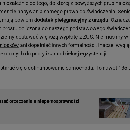
niezależnie od tego, do której z powyższych grup należą
omencie nabywania samego prawa do świadczenia. Senio
rzymują bowiem
dodatek pielęgnacyjny z urzędu
. Oznacza
o prostu doliczona do naszego podstawowego świadczen
ędziemy dostawać większą wypłatę z ZUS.
Nie musimy w
wniosków
ani dopełniać innych formalności. Inaczej wygl
ezdolnych do pracy i samodzielnej egzystencji.
starać się o dofinansowanie samochodu. To nawet 185 t
stać orzeczenie o niepełnosprawności