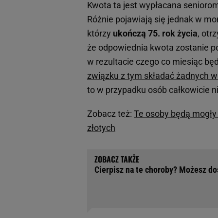
Kwota ta jest wypłacana seniorom 
Różnie pojawiają się jednak w m
którzy
ukończą 75. rok życia
, ot
że odpowiednia kwota zostanie p
w rezultacie czego co miesiąc b
związku z tym składać żadnych 
to w przypadku osób całkowicie ni
Zobacz też:
Te osoby będą mogły 
złotych
Cierpisz na te choroby? Możesz do