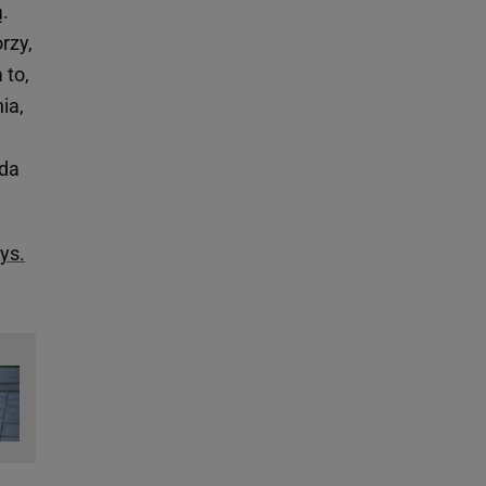
.
rzy,
 to,
ia,
ąda
ys.