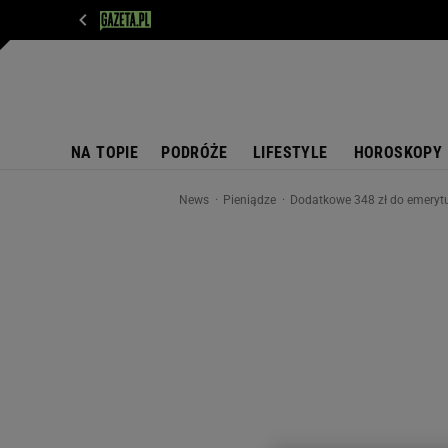
WIADOMOŚCI
NEXT
SPORT
PLOTEK
D
NA TOPIE
PODRÓŻE
LIFESTYLE
HOROSKOPY
News
Pieniądze
Dodatkowe 348 zł do emerytu