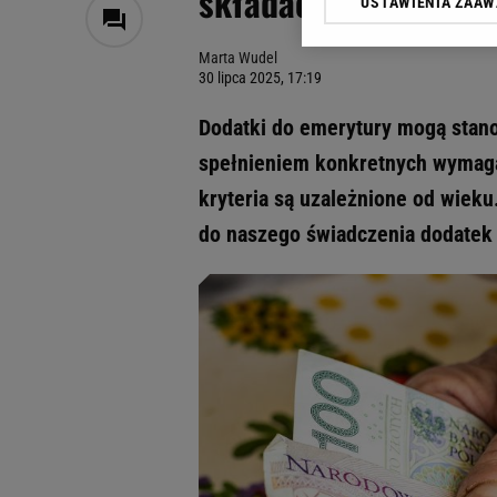
składać wniosku
USTAWIENIA ZAA
Klikając „Akceptuję” wyra
Zaufanych Partnerów i A
Marta Wudel
dotyczące plików cookie,
30 lipca 2025, 17:19
odnośnik „Ustawienia pr
plików cookie możliwa je
Dodatki do emerytury mogą stano
My, nasi Zaufani Partne
spełnieniem konkretnych wymaga
Użycie dokładnych danych
kryteria są uzależnione od wieku
Przechowywanie informacji
badnie odbiorców i uleps
do naszego świadczenia dodatek 