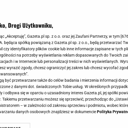
ko, Drogi Użytkowniku,
jąc „Akceptuję”, Gazeta.pl sp. z o.o. oraz jej Zaufani Partnerzy, w tym [
67
.A. będąca spółką powiązaną z Gazeta.pl sp. z o.o., będą przetwarzać T
ail czy identyfikatory plików cookie lub inne informacje zapisane w tych p
gólności na potrzeby wyświetlania reklam dopasowanych do Twoich zain
acjach i w Internecie lub personalizacji treści w nich wyświetlanych. Wyr
cesz wyrazić zgody, chcesz ograniczyć jej zakres lub chcesz wycofać zgo
aawansowanych”.
 być przetwarzane także do celów badania i mierzenia informacji dot
 łączone z danymi dot. świadczonych Tobie usług. W określonych przypad
i odbywa się w oparciu o uzasadniony interes Gazeta.pl, jej spółki powi
. Takiemu przetwarzaniu możesz się sprzeciwić, przechodząc do „Ust
nistratorem – w zależności od zakresu sprzeciwu i podmiotu, wobec które
etwarzaniu danych osobowych znajdziesz w dokumencie
Polityka Prywatn
 emerytury. Ta grupa nie musi naw