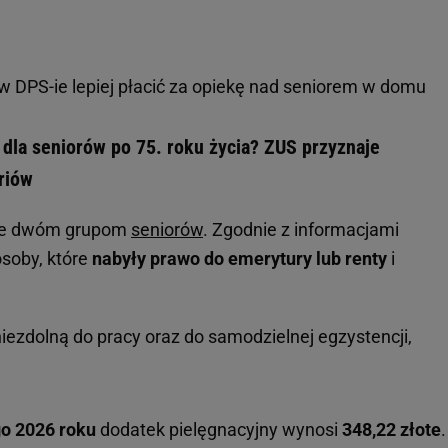
w DPS-ie lepiej płacić za opiekę nad seniorem w domu
 dla seniorów po 75. roku życia? ZUS przyznaje
riów
uje dwóm grupom
seniorów
. Zgodnie z informacjami
osoby, które
nabyły prawo do emerytury lub renty
i
iezdolną do pracy oraz do samodzielnej egzystencji,
go 2026 roku
dodatek pielęgnacyjny wynosi
348,22 złote
.