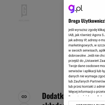
Droga Użytkownicz
jeśli wyrazisz zgodę klika
IAB, jak również Agora S
jak adresy IP, adresy e-m
marketingowych, w szcze
w swoich serwisach, aplik
dobrowolne. Jeśli nie ch
przejdź do „Ustawień Z
Twoje dane osobowe mogą
serwisów i aplikacji lub
danych nie wymaga zgody 
lub Zaufanych Partnerów
lub przez kontakt z admi
Więcej informacji o prz
Dodatkowe 348 zł do
Prywatności Agora S.A.