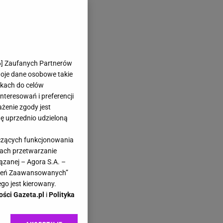
6
] Zaufanych Partnerów
woje dane osobowe takie
likach do celów
teresowań i preferencji
ażenie zgody jest
dę uprzednio udzieloną
yczących funkcjonowania
kach przetwarzanie
ązanej – Agora S.A. –
awień Zaawansowanych”
go jest kierowany.
ości Gazeta.pl
i
Polityka
et