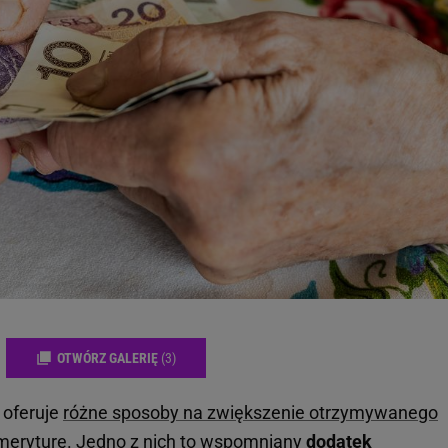
OTWÓRZ GALERIĘ
(3)
 oferuje
różne sposoby na zwiększenie otrzymywanego
emeryturę. Jedno z nich to wspomniany
dodatek