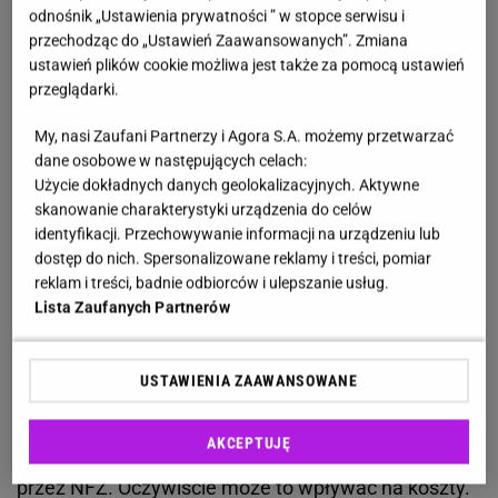
odnośnik „Ustawienia prywatności ” w stopce serwisu i
Rynek Zdrowia
podkreśla, że pobyt w sanatorium
przechodząc do „Ustawień Zaawansowanych”. Zmiana
ustawień plików cookie możliwa jest także za pomocą ustawień
prywatnie nie wymaga wcześniejszego uzyskania
przeglądarki.
skierowania od lekarza. Pominięcie tego etapu
dodatkowo przyspieszy wyjazd. Oznacza to również,
My, nasi Zaufani Partnerzy i Agora S.A. możemy przetwarzać
dane osobowe w następujących celach:
że skorzystać z niego może właściwie każdy, komu
Użycie dokładnych danych geolokalizacyjnych. Aktywne
pozwala na to sytuacja finansowa.
Ponadto, w tym
skanowanie charakterystyki urządzenia do celów
przypadku mamy pełną dowolność w wyborze
identyfikacji. Przechowywanie informacji na urządzeniu lub
dostęp do nich. Spersonalizowane reklamy i treści, pomiar
konkretnego ośrodka oraz czasu wyjazdu
. Co
reklam i treści, badnie odbiorców i ulepszanie usług.
prawda
NFZ umożliwia pacjentom składanie próśb
z
Lista Zaufanych Partnerów
tym związanych, ale nie daje gwarancji, że się do
nich dostosuje. Oprócz tego przy komercyjnym
USTAWIENIA ZAAWANSOWANE
wyjeździe mamy do wyboru większy wybór samych
ośrodków. Dzięki temu możemy znaleźć miejsca o
AKCEPTUJĘ
wyższym standardzie niż placówki rekomendowane
przez NFZ. Oczywiście może to wpływać na koszty.