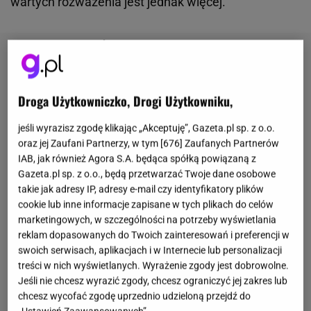
wartych rozważenia jest jednak więcej.
Droga Użytkowniczko, Drogi Użytkowniku,
jeśli wyrazisz zgodę klikając „Akceptuję”, Gazeta.pl sp. z o.o.
oraz jej Zaufani Partnerzy, w tym [
676
] Zaufanych Partnerów
IAB, jak również Agora S.A. będąca spółką powiązaną z
Gazeta.pl sp. z o.o., będą przetwarzać Twoje dane osobowe
takie jak adresy IP, adresy e-mail czy identyfikatory plików
cookie lub inne informacje zapisane w tych plikach do celów
marketingowych, w szczególności na potrzeby wyświetlania
reklam dopasowanych do Twoich zainteresowań i preferencji w
swoich serwisach, aplikacjach i w Internecie lub personalizacji
treści w nich wyświetlanych. Wyrażenie zgody jest dobrowolne.
Jeśli nie chcesz wyrazić zgody, chcesz ograniczyć jej zakres lub
chcesz wycofać zgodę uprzednio udzieloną przejdź do
„Ustawień Zaawansowanych”.