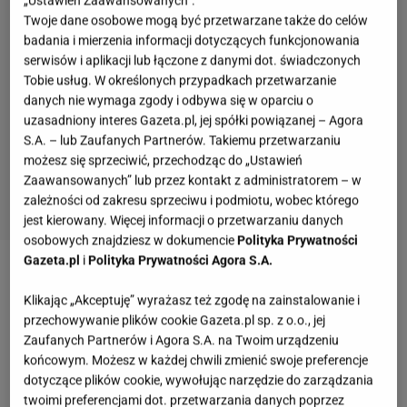
Twoje dane osobowe mogą być przetwarzane także do celów
badania i mierzenia informacji dotyczących funkcjonowania
serwisów i aplikacji lub łączone z danymi dot. świadczonych
Tobie usług. W określonych przypadkach przetwarzanie
danych nie wymaga zgody i odbywa się w oparciu o
uzasadniony interes Gazeta.pl, jej spółki powiązanej – Agora
S.A. – lub Zaufanych Partnerów. Takiemu przetwarzaniu
możesz się sprzeciwić, przechodząc do „Ustawień
Zaawansowanych” lub przez kontakt z administratorem – w
zależności od zakresu sprzeciwu i podmiotu, wobec którego
jest kierowany. Więcej informacji o przetwarzaniu danych
osobowych znajdziesz w dokumencie
Polityka Prywatności
Gazeta.pl
i
Polityka Prywatności Agora S.A.
Zobacz wideo
"Sanatorium Miłości" z bliska! Oto
Klikając „Akceptuję” wyrażasz też zgodę na zainstalowanie i
najpiękniej położone uzdrowisko w Polsce
przechowywanie plików cookie Gazeta.pl sp. z o.o., jej
Zaufanych Partnerów i Agora S.A. na Twoim urządzeniu
Prywatne sanatorium - czy warto? Te czynniki
końcowym. Możesz w każdej chwili zmienić swoje preferencje
dotyczące plików cookie, wywołując narzędzie do zarządzania
trzeba mieć na uwadze
twoimi preferencjami dot. przetwarzania danych poprzez