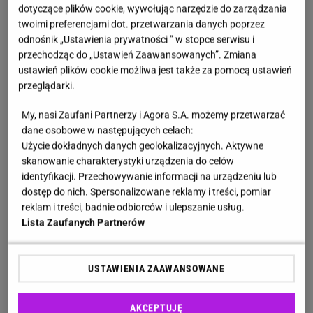
seniorów w 2026 roku? Ministerstwo
dotyczące plików cookie, wywołując narzędzie do zarządzania
twoimi preferencjami dot. przetwarzania danych poprzez
proponuje nowy wzór
odnośnik „Ustawienia prywatności ” w stopce serwisu i
przechodząc do „Ustawień Zaawansowanych”. Zmiana
Jak dowiadujemy się z uzasadnienia wspomnianego
ustawień plików cookie możliwa jest także za pomocą ustawień
projektu, opracowanie nowego wzoru legitymacji
przeglądarki.
wynika z konieczności spełnienia wymagań w
My, nasi Zaufani Partnerzy i Agora S.A. możemy przetwarzać
zakresie zabezpieczeń przed fałszerstwem zgodnie
dane osobowe w następujących celach:
z rozporządzeniem Ministra Spraw Wewnętrznych i
Użycie dokładnych danych geolokalizacyjnych. Aktywne
skanowanie charakterystyki urządzenia do celów
Administracji z dnia 1 lipca 2022 roku w sprawie
identyfikacji. Przechowywanie informacji na urządzeniu lub
wykazu minimalnych zabezpieczeń dokumentów
dostęp do nich. Spersonalizowane reklamy i treści, pomiar
publicznych przed fałszerstwem (Dz. U. poz. 1456).
reklam i treści, badnie odbiorców i ulepszanie usług.
Lista Zaufanych Partnerów
Nowy dokument ma być spersonalizowaną kartą
identyfikacyjną o wymiarach 85,60 mm x 53,98 mm,
z zaokrąglonymi narożnikami, wykonaną z tworzywa
USTAWIENIA ZAAWANSOWANE
sztucznego PCV, o grubości 0,76 mm i jednostronnie
laminowaną (na awersie).
Będzie
AKCEPTUJĘ