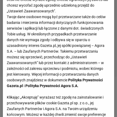
chcesz wycofać zgodę uprzednio udzieloną przejdź do
„Ustawień Zaawansowanych”.
Twoje dane osobowe mogą być przetwarzane także do celów
badania i mierzenia informacji dotyczących funkcjonowania
serwisów i aplikacji lub łączone z danymi dot. świadczonych
Tobie usług. W określonych przypadkach przetwarzanie
danych nie wymaga zgody i odbywa się w oparciu o
uzasadniony interes Gazeta.pl, jej spółki powiązanej – Agora
S.A. – lub Zaufanych Partnerów. Takiemu przetwarzaniu
możesz się sprzeciwić, przechodząc do „Ustawień
Zaawansowanych” lub przez kontakt z administratorem – w
zależności od zakresu sprzeciwu i podmiotu, wobec którego
jest kierowany. Więcej informacji o przetwarzaniu danych
osobowych znajdziesz w dokumencie
Polityka Prywatności
Gazeta.pl
i
Polityka Prywatności Agora S.A.
Zobacz wideo
Dwa wielkie mity o ZUS. "To się
nazywa społeczeństwo, nie piramida finansowa"
Klikając „Akceptuję” wyrażasz też zgodę na zainstalowanie i
przechowywanie plików cookie Gazeta.pl sp. z o.o., jej
Zaufanych Partnerów i Agora S.A. na Twoim urządzeniu
Jakie zmiany w legitymacji emeryta czekają
końcowym. Możesz w każdej chwili zmienić swoje preferencje