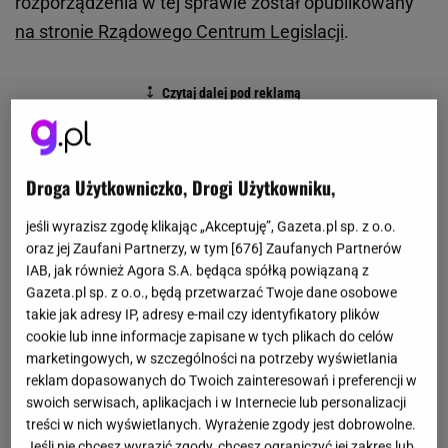
rozporządzenia w tej sprawie został opublikowany
na stronie Rządowego Centrum Legislacji
.
Droga Użytkowniczko, Drogi Użytkowniku,
jeśli wyrazisz zgodę klikając „Akceptuję”, Gazeta.pl sp. z o.o.
oraz jej Zaufani Partnerzy, w tym [
676
] Zaufanych Partnerów
IAB, jak również Agora S.A. będąca spółką powiązaną z
Gazeta.pl sp. z o.o., będą przetwarzać Twoje dane osobowe
takie jak adresy IP, adresy e-mail czy identyfikatory plików
cookie lub inne informacje zapisane w tych plikach do celów
marketingowych, w szczególności na potrzeby wyświetlania
reklam dopasowanych do Twoich zainteresowań i preferencji w
swoich serwisach, aplikacjach i w Internecie lub personalizacji
treści w nich wyświetlanych. Wyrażenie zgody jest dobrowolne.
Jeśli nie chcesz wyrazić zgody, chcesz ograniczyć jej zakres lub